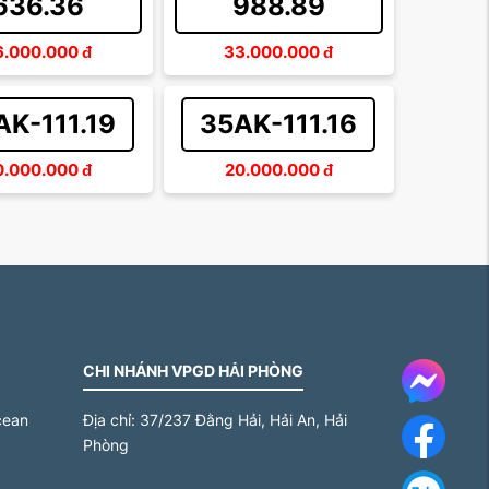
636.36
988.89
6.000.000
đ
33.000.000
đ
AK-111.19
35AK-111.16
0.000.000
đ
20.000.000
đ
CHI NHÁNH VPGD HẢI PHÒNG
Messe
cean
Địa chỉ:
37/237 Đằng Hải, Hải An, Hải
Face
Phòng