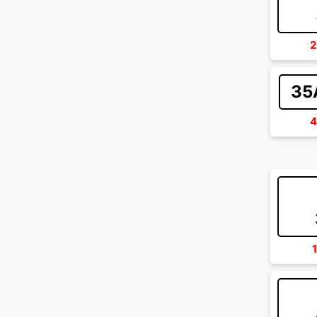
2
35
4