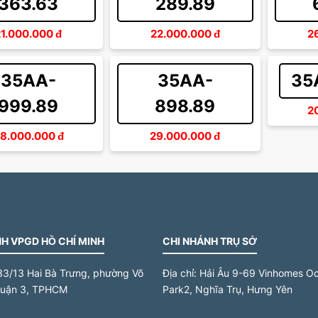
363.63
289.89
21.000.000
đ
22.000.000
đ
2
35AA-
35AA-
35
999.89
898.89
2
8.000.000
đ
29.000.000
đ
H VPGD HỒ CHÍ MINH
CHI NHÁNH TRỤ SỞ
33/13 Hai Bà Trưng, phường Võ
Địa chỉ:
Hải Âu 9-69 Vinhomes O
quận 3, TPHCM
Park2, Nghĩa Trụ, Hưng Yên