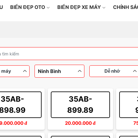
ỆU
BIỂN ĐẸP OTO
BIỂN ĐẸP XE MÁY
CHÍNH S
Ninh Bình
 máy
Dễ nhớ
35AB-
35AB-
máy
Ô tô
Dưới 100 triệu
Ngũ quý
Từ 100
Tứ qu
898.99
899.89
Từ 200 đến 500 triệu
Thần tài
Sảnh 
9.000.000
đ
20.000.000
đ
7