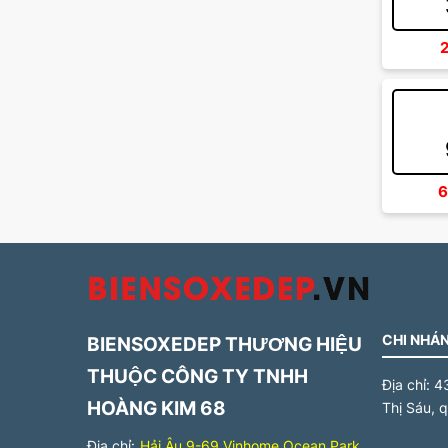
6
CHI NHÁN
BIENSOXEDEP THƯƠNG HIỆU
THUỘC CÔNG TY TNHH
Địa chỉ:
4
HOÀNG KIM 68
Thị Sáu, 
Địa chỉ:
Hải Âu 9-69 Vinhome Ocean Park