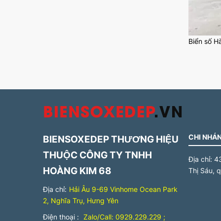
Biển số H
Biển số t
dãy số có
văn bản p
Các loại 
sở hữu đă
thêm ký hi
CHI NHÁN
BIENSOXEDEP THƯƠNG HIỆU
Tiêu c
THUỘC CÔNG TY TNHH
Địa chỉ:
4
Tiêu chí p
HOÀNG KIM 68
Thị Sáu, 
Các
Địa chỉ:
Hải Âu 9-69 Vinhome Ocean Park
trư
2, Nghĩa Trụ, Hưng Yên
Ngư
Điện thoại :
Zalo/Call: 0929.229.229 ;