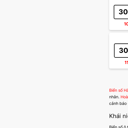
30
1
30
1
Biển số H
nhân.
Hoà
cảnh báo c
Khái n
Biển số ô