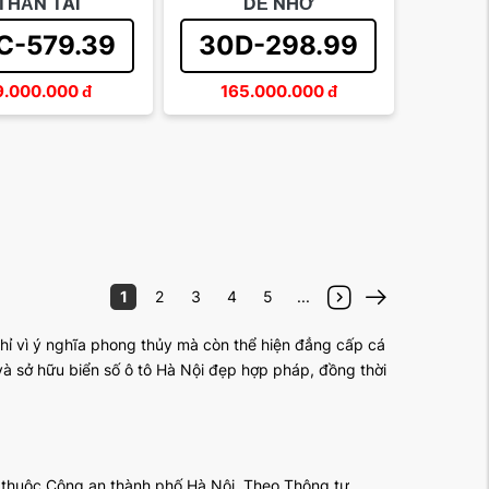
THẦN TÀI
DỄ NHỚ
C-579.39
30D-298.99
9.000.000
đ
165.000.000
đ
1
2
3
4
5
...
ỉ vì ý nghĩa phong thủy mà còn thể hiện đẳng cấp cá
và sở hữu biển số ô tô Hà Nội đẹp hợp pháp, đồng thời
e thuộc Công an thành phố Hà Nội. Theo Thông tư