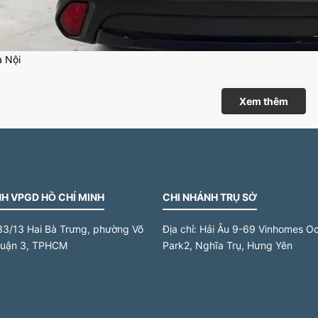
à Nội
hông thường được cấp tuần tự theo thứ tự đăng ký, không cho phép c
Xem thêm
 quy luật đặc biệt, dễ nhớ, mang ý nghĩa phong thủy hoặc có giá trị
háp luật mà do thị trường và quan niệm dân gian quyết định.
xe áp dụng biển Hà Nội bao gồm ô tô con, ô tô tải, xe khách, xe đầu
ng ký thường trú tại Hà Nội. Xe đăng ký kinh doanh vận tải hoặc x
ệu riêng.
H VPGD HỒ CHÍ MINH
CHI NHÁNH TRỤ SỞ
hí đánh giá biển số ô tô Hà Nội đẹp
33/13 Hai Bà Trưng, phường Võ
Địa chỉ:
Hải Âu 9-69 Vinhomes O
hong thủy là yếu tố quan trọng nhất khi đánh giá biển số đẹp.
quận 3, TPHCM
Park2, Nghĩa Trụ, Hưng Yên
 cặp số được ưa chuộng gồm 68 và 86 tượng trưng cho lộc phát, 39 
ờng tồn.
ợc lại, những số như 44, 49, 53 thường bị xem là kỵ vì âm thanh gần 