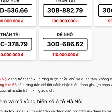
TAM HOA
THẦN TÀI
D-536.66
30B-882.79
30
00.000.000
đ
100.000.000
đ
9
THẦN TÀI
DỄ NHỚ
C-378.79
30D-686.62
10.000.000
đ
110.000.000
đ
à Nội
đang trở thành xu hướng được nhiều chủ xe quan tâm, không ch
ng Kim 68
sẽ hướng dẫn chi tiết cách nhận biết, đánh giá, lựa chọn 
ác rủi ro cần tránh khi giao dịch.
iệm và mã vùng biển số ô tô Hà Nội
 tô Hà Nội là dãy ký tự gắn trên xe được cấp bởi cơ quan đăng ký x