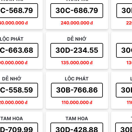
C-568.79
30C-686.79
30
40.000.000
đ
240.000.000
đ
22
LỘC PHÁT
DỄ NHỚ
C-663.68
30D-234.55
30
90.000.000
đ
135.000.000
đ
13
DỄ NHỚ
LỘC PHÁT
C-558.59
30B-766.86
30
20.000.000
đ
110.000.000
đ
11
TAM HOA
TAM HOA
D-709.99
30D-428.88
30