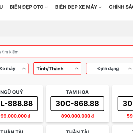
ỆU
BIỂN ĐẸP OTO
BIỂN ĐẸP XE MÁY
CHÍNH S
Tỉnh/Thành
Xe máy
Định dạng
NGŨ QUÝ
TAM HOA
máy
Ô tô
Dưới 100 triệu
Ngũ quý
Từ 100
Tứ qu
L-888.88
30C-868.88
30
Từ 200 đến 500 triệu
Thần tài
Sảnh 
999.000.000
đ
890.000.000
đ
59
THẦN TÀI
THẦN TÀI