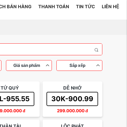
ÁCH BÁN HÀNG
THANH TOÁN
TIN TỨC
LIÊN HỆ
Giá sản phẩm
Sắp xếp
TỨ QUÝ
DỄ NHỚ
 đến 200 triệu
ý
Sắp xếp theo tên
Tam hoa
Lộc phát
Sắp xếp theo giá tăng dần
L-955.55
30K-900.99
rồng
Trên 500 triệu
Sắp xếp theo giá giảm dần
Dễ nhớ
9.000.000
đ
299.000.000
đ
THẦN TÀI
LỘC PHÁT