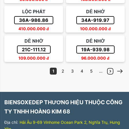
LỘC PHÁT
DỄ NHỚ
36A-986.86
34A-919.97
410.000.000
đ
100.000.000
đ
DỄ NHỚ
DỄ NHỚ
21C-111.12
19A-939.98
109.000.000
đ
96.000.000
đ
1
2
3
4
5
...
BIENSOXEDEP THƯƠNG HIỆU THUỘC CÔNG
TY TNHH HOÀNG KIM 68
Địa chỉ:
Hải Âu 9-69 Vinhome Ocean Park 2, Nghĩa Trụ, Hưng
Yên