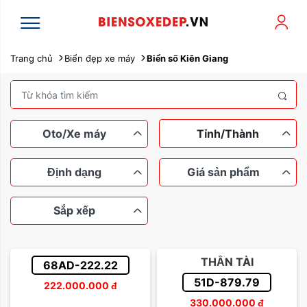
Trang chủ
Biển đẹp xe máy
Biển số Kiên Giang
Oto/Xe máy
Tỉnh/Thành
Định dạng
Giá sản phẩm
Sắp xếp
Xe máy
Ô tô
Ngũ quý
Tứ quý
Dưới 100 triệu
Tam hoa
THẦN TÀI
68AD-222.22
Lộc phát
Thần tài
Từ 100 đến 200 triệu
51D-879.79
222.000.000
đ
Sắp xếp theo tên
330.000.000
đ
Sảnh rồng
Từ 200 đến 500 triệu
Dễ nhớ