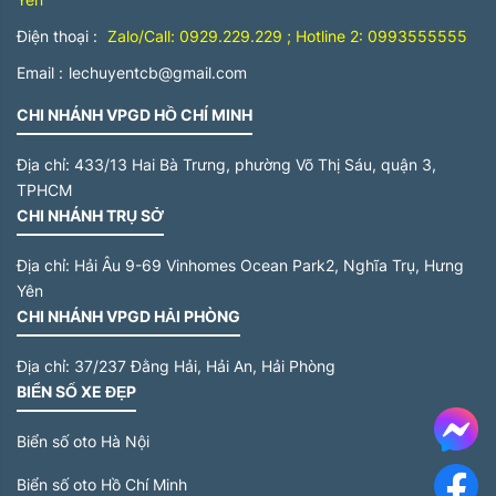
Điện thoại :
Zalo/Call: 0929.229.229 ; Hotline 2: 0993555555
Email :
lechuyentcb@gmail.com
CHI NHÁNH VPGD HỒ CHÍ MINH
Địa chỉ:
433/13 Hai Bà Trưng, phường Võ Thị Sáu, quận 3,
TPHCM
CHI NHÁNH TRỤ SỞ
Địa chỉ:
Hải Âu 9-69 Vinhomes Ocean Park2, Nghĩa Trụ, Hưng
Yên
CHI NHÁNH VPGD HẢI PHÒNG
Địa chỉ:
37/237 Đằng Hải, Hải An, Hải Phòng
BIỂN SỐ XE ĐẸP
Me
Biển số oto Hà Nội
Biển số oto Hồ Chí Minh
F