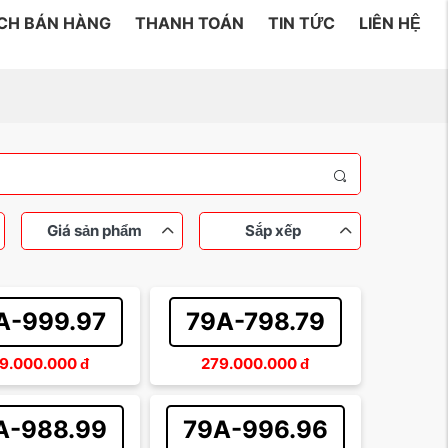
ÁCH BÁN HÀNG
THANH TOÁN
TIN TỨC
LIÊN HỆ
Giá sản phẩm
Sắp xếp
A-999.97
79A-798.79
 đến 200 triệu
ý
Sắp xếp theo tên
Tam hoa
Lộc phát
Sắp xếp theo giá tăng dần
9.000.000
đ
279.000.000
đ
rồng
Trên 500 triệu
Sắp xếp theo giá giảm dần
Dễ nhớ
A-988.99
79A-996.96