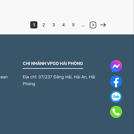
1
2
3
4
5
...
CHI NHÁNH VPGD HẢI PHÒNG
Messe
cean
Địa chỉ:
37/237 Đằng Hải, Hải An, Hải
Face
Phòng
Za
Gọi 