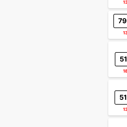
1
79
1
5
1
51
1