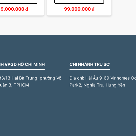
19.000.000
đ
99.000.000
đ
H VPGD HỒ CHÍ MINH
CHI NHÁNH TRỤ SỞ
33/13 Hai Bà Trưng, phường Võ
Địa chỉ:
Hải Âu 9-69 Vinhomes O
quận 3, TPHCM
Park2, Nghĩa Trụ, Hưng Yên