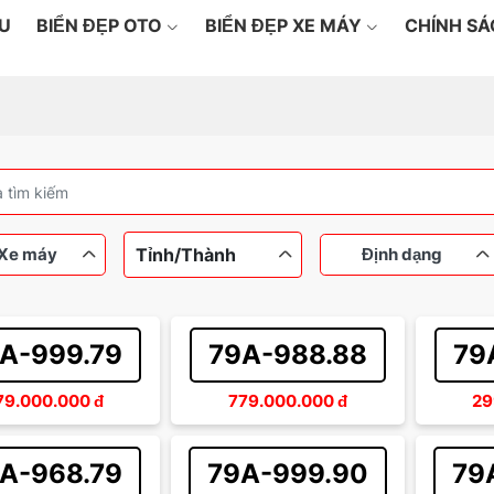
ỆU
BIỂN ĐẸP OTO
BIỂN ĐẸP XE MÁY
CHÍNH S
Tỉnh/Thành
Xe máy
Định dạng
A-999.79
79A-988.88
79
máy
Ô tô
Dưới 100 triệu
Ngũ quý
Từ 100
Tứ qu
79.000.000
đ
779.000.000
đ
29
Từ 200 đến 500 triệu
Thần tài
Sảnh 
A-968.79
79A-999.90
79