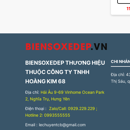
1
CHI NHÁN
BIENSOXEDEP THƯƠNG HIỆU
THUỘC CÔNG TY TNHH
Địa chỉ:
4
HOÀNG KIM 68
Thị Sáu, 
Địa chỉ:
Hải Âu 9-69 Vinhome Ocean Park
2, Nghĩa Trụ, Hưng Yên
Điện thoại :
Zalo/Call: 0929.229.229 ;
Hotline 2: 0993555555
Email :
lechuyentcb@gmail.com