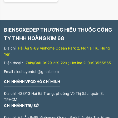
Sắp xếp theo giá tăng dần
Trên 500 triệu
Sắp xếp theo giá giảm dần
BIENSOXEDEP THƯƠNG HIỆU THUỘC CÔNG
TY TNHH HOÀNG KIM 68
Địa chỉ:
Hải Âu 9-69 Vinhome Ocean Park 2, Nghĩa Trụ, Hưng
Yên
Điện thoại :
Zalo/Call: 0929.229.229 ; Hotline 2: 0993555555
Email :
lechuyentcb@gmail.com
CHI NHÁNH VPGD HỒ CHÍ MINH
Địa chỉ:
433/13 Hai Bà Trưng, phường Võ Thị Sáu, quận 3,
TPHCM
CHI NHÁNH TRỤ SỞ
Địa chỉ:
Hải Âu 9-69 Vinhomes Ocean Park2, Nghĩa Trụ, Hưng