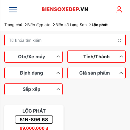
Trang chủ
Biển đẹp oto
Biển số Lạng Sơn
Lộc phát
Oto/Xe máy
Tỉnh/Thành
Định dạng
Giá sản phẩm
Sắp xếp
Xe máy
Ô tô
Ngũ quý
Tứ quý
Dưới 100 triệu
Tam hoa
LỘC PHÁT
Lộc phát
Thần tài
Từ 100 đến 200 triệu
51N-896.68
Sắp xếp theo tên
99.000.000
đ
Sảnh rồng
Từ 200 đến 500 triệu
Dễ nhớ