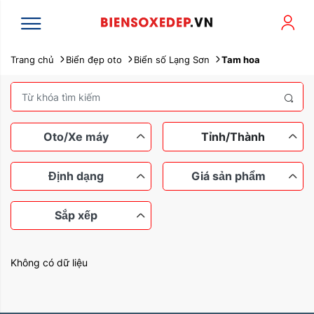
Trang chủ
Biển đẹp oto
Biển số Lạng Sơn
Tam hoa
Oto/Xe máy
Tỉnh/Thành
Định dạng
Giá sản phẩm
Sắp xếp
Xe máy
Ô tô
Ngũ quý
Tứ quý
Dưới 100 triệu
Tam hoa
Không có dữ liệu
Lộc phát
Thần tài
Từ 100 đến 200 triệu
Sắp xếp theo tên
Sảnh rồng
Từ 200 đến 500 triệu
Dễ nhớ