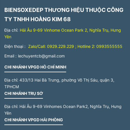
Sắp xếp theo giá tăng dần
BIENSOXEDEP THƯƠNG HIỆU THUỘC CÔNG
Trên 500 triệu
Sắp xếp theo giá giảm dần
TY TNHH HOÀNG KIM 68
Địa chỉ:
Hải Âu 9-69 Vinhome Ocean Park 2, Nghĩa Trụ, Hưng
Yên
Điện thoại :
Zalo/Call: 0929.229.229 ; Hotline 2: 0993555555
Email :
lechuyentcb@gmail.com
CHI NHÁNH VPGD HỒ CHÍ MINH
Địa chỉ:
433/13 Hai Bà Trưng, phường Võ Thị Sáu, quận 3,
TPHCM
CHI NHÁNH TRỤ SỞ
Địa chỉ:
Hải Âu 9-69 Vinhomes Ocean Park2, Nghĩa Trụ, Hưng
Yên
CHI NHÁNH VPGD HẢI PHÒNG