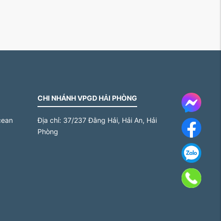
CHI NHÁNH VPGD HẢI PHÒNG
Messe
cean
Địa chỉ:
37/237 Đằng Hải, Hải An, Hải
Face
Phòng
Za
Gọi 