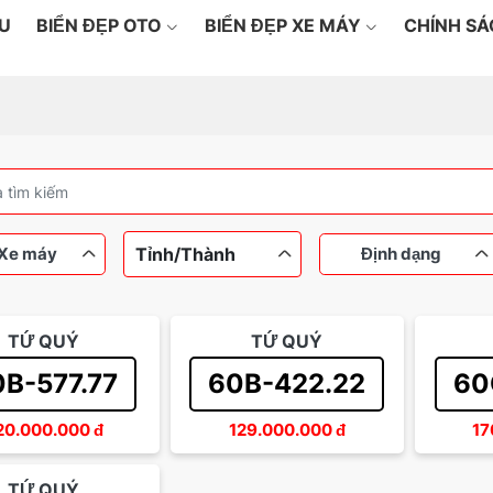
ỆU
BIỂN ĐẸP OTO
BIỂN ĐẸP XE MÁY
CHÍNH S
Tỉnh/Thành
Xe máy
Định dạng
TỨ QUÝ
TỨ QUÝ
máy
Ô tô
Dưới 100 triệu
Ngũ quý
Từ 100
Tứ qu
B-577.77
60B-422.22
60
Từ 200 đến 500 triệu
Thần tài
Sảnh 
20.000.000
đ
129.000.000
đ
17
TỨ QUÝ