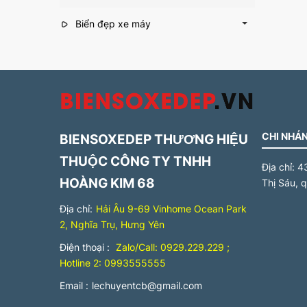
Biển đẹp xe máy
CHI NHÁN
BIENSOXEDEP THƯƠNG HIỆU
THUỘC CÔNG TY TNHH
Địa chỉ:
4
HOÀNG KIM 68
Thị Sáu, 
Địa chỉ:
Hải Âu 9-69 Vinhome Ocean Park
2, Nghĩa Trụ, Hưng Yên
Điện thoại :
Zalo/Call: 0929.229.229 ;
Hotline 2: 0993555555
Email :
lechuyentcb@gmail.com