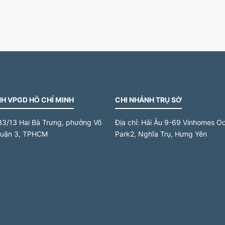
H VPGD HỒ CHÍ MINH
CHI NHÁNH TRỤ SỞ
33/13 Hai Bà Trưng, phường Võ
Địa chỉ:
Hải Âu 9-69 Vinhomes O
quận 3, TPHCM
Park2, Nghĩa Trụ, Hưng Yên