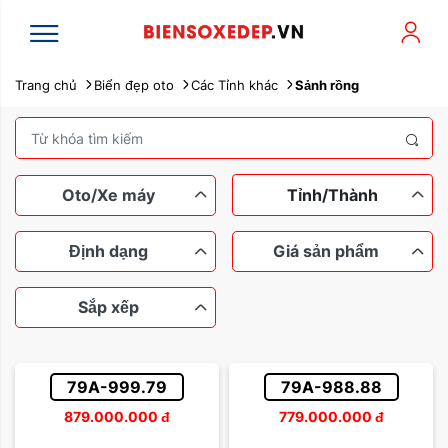
Trang chủ
Biển đẹp oto
Các Tỉnh khác
Sảnh rồng
Oto/Xe máy
Tỉnh/Thành
Định dạng
Giá sản phẩm
Sắp xếp
Xe máy
Ô tô
Ngũ quý
Tứ quý
Dưới 100 triệu
Tam hoa
79A-999.79
79A-988.88
Lộc phát
Thần tài
Từ 100 đến 200 triệu
879.000.000
đ
779.000.000
đ
Sắp xếp theo tên
Sảnh rồng
Từ 200 đến 500 triệu
Dễ nhớ