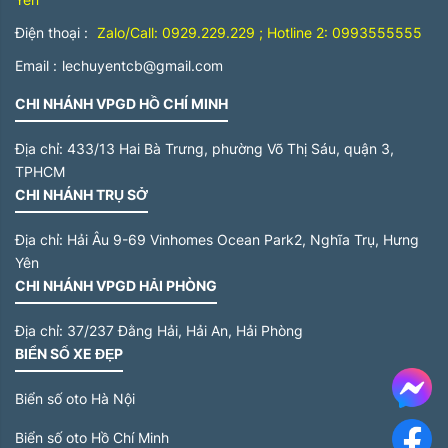
Điện thoại :
Zalo/Call: 0929.229.229 ; Hotline 2: 0993555555
Email :
lechuyentcb@gmail.com
CHI NHÁNH VPGD HỒ CHÍ MINH
Địa chỉ:
433/13 Hai Bà Trưng, phường Võ Thị Sáu, quận 3,
TPHCM
CHI NHÁNH TRỤ SỞ
Địa chỉ:
Hải Âu 9-69 Vinhomes Ocean Park2, Nghĩa Trụ, Hưng
Yên
CHI NHÁNH VPGD HẢI PHÒNG
Địa chỉ:
37/237 Đằng Hải, Hải An, Hải Phòng
BIỂN SỐ XE ĐẸP
Me
Biển số oto Hà Nội
Biển số oto Hồ Chí Minh
F