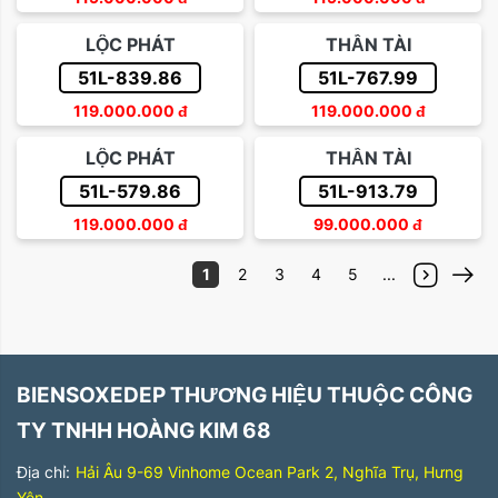
LỘC PHÁT
THẦN TÀI
51L-839.86
51L-767.99
119.000.000
đ
119.000.000
đ
LỘC PHÁT
THẦN TÀI
51L-579.86
51L-913.79
119.000.000
đ
99.000.000
đ
1
2
3
4
5
...
BIENSOXEDEP THƯƠNG HIỆU THUỘC CÔNG
TY TNHH HOÀNG KIM 68
Địa chỉ:
Hải Âu 9-69 Vinhome Ocean Park 2, Nghĩa Trụ, Hưng
Yên