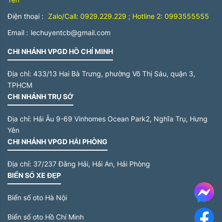
Điện thoại :
Zalo/Call: 0929.229.229 ; Hotline 2: 0993555555
Email :
lechuyentcb@gmail.com
CHI NHÁNH VPGD HỒ CHÍ MINH
Địa chỉ:
433/13 Hai Bà Trưng, phường Võ Thị Sáu, quận 3,
TPHCM
CHI NHÁNH TRỤ SỞ
Địa chỉ:
Hải Âu 9-69 Vinhomes Ocean Park2, Nghĩa Trụ, Hưng
Yên
CHI NHÁNH VPGD HẢI PHÒNG
Địa chỉ:
37/237 Đằng Hải, Hải An, Hải Phòng
BIỂN SỐ XE ĐẸP
Me
Biển số oto Hà Nội
Biển số oto Hồ Chí Minh
F