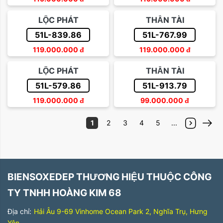
LỘC PHÁT
THẦN TÀI
51L-839.86
51L-767.99
119.000.000
đ
119.000.000
đ
LỘC PHÁT
THẦN TÀI
51L-579.86
51L-913.79
119.000.000
đ
99.000.000
đ
1
2
3
4
5
...
BIENSOXEDEP THƯƠNG HIỆU THUỘC CÔNG
TY TNHH HOÀNG KIM 68
Địa chỉ:
Hải Âu 9-69 Vinhome Ocean Park 2, Nghĩa Trụ, Hưng
Yên