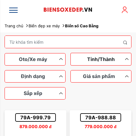
Trang chủ
Biển đẹp xe máy
Biển số Cao Bằng
Oto/Xe máy
Tỉnh/Thành
Định dạng
Giá sản phẩm
Sắp xếp
Xe máy
Ô tô
Ngũ quý
Tứ quý
Dưới 100 triệu
Tam hoa
79A-999.79
79A-988.88
Lộc phát
Thần tài
Từ 100 đến 200 triệu
879.000.000
đ
779.000.000
đ
Sắp xếp theo tên
Sảnh rồng
Từ 200 đến 500 triệu
Dễ nhớ