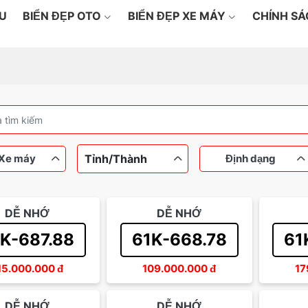
ỆU
BIỂN ĐẸP OTO
BIỂN ĐẸP XE MÁY
CHÍNH S
Tỉnh/Thành
Xe máy
Định dạng
DỄ NHỚ
DỄ NHỚ
máy
Ô tô
Dưới 100 triệu
Ngũ quý
Từ 100
Tứ qu
K-687.88
61K-668.78
61
Từ 200 đến 500 triệu
Thần tài
Sảnh 
15.000.000
đ
109.000.000
đ
17
DỄ NHỚ
DỄ NHỚ