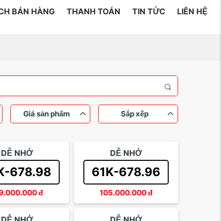
ÁCH BÁN HÀNG
THANH TOÁN
TIN TỨC
LIÊN HỆ
Giá sản phẩm
Sắp xếp
DỄ NHỚ
DỄ NHỚ
 đến 200 triệu
ý
Sắp xếp theo tên
Tam hoa
Lộc phát
Sắp xếp theo giá tăng dần
K-678.98
61K-678.96
rồng
Trên 500 triệu
Sắp xếp theo giá giảm dần
Dễ nhớ
9.000.000
đ
105.000.000
đ
DỄ NHỚ
DỄ NHỚ