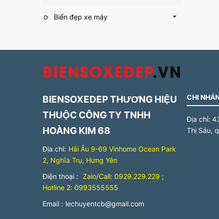
Biển đẹp xe máy
CHI NHÁN
BIENSOXEDEP THƯƠNG HIỆU
THUỘC CÔNG TY TNHH
Địa chỉ:
4
HOÀNG KIM 68
Thị Sáu, 
Địa chỉ:
Hải Âu 9-69 Vinhome Ocean Park
2, Nghĩa Trụ, Hưng Yên
Điện thoại :
Zalo/Call: 0929.229.229 ;
Hotline 2: 0993555555
Email :
lechuyentcb@gmail.com