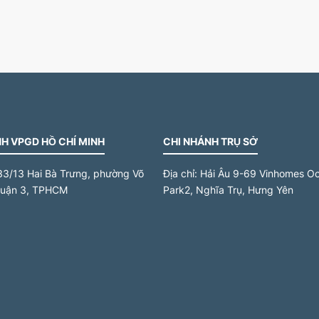
H VPGD HỒ CHÍ MINH
CHI NHÁNH TRỤ SỞ
33/13 Hai Bà Trưng, phường Võ
Địa chỉ:
Hải Âu 9-69 Vinhomes O
quận 3, TPHCM
Park2, Nghĩa Trụ, Hưng Yên