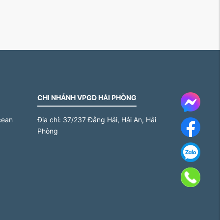
CHI NHÁNH VPGD HẢI PHÒNG
Messe
cean
Địa chỉ:
37/237 Đằng Hải, Hải An, Hải
Face
Phòng
Za
Gọi 