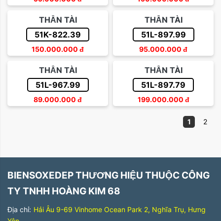
THẦN TÀI
THẦN TÀI
51K-822.39
51L-897.99
150.000.000
đ
95.000.000
đ
THẦN TÀI
THẦN TÀI
51L-967.99
51L-897.79
89.000.000
đ
199.000.000
đ
1
2
BIENSOXEDEP THƯƠNG HIỆU THUỘC CÔNG
TY TNHH HOÀNG KIM 68
Địa chỉ:
Hải Âu 9-69 Vinhome Ocean Park 2, Nghĩa Trụ, Hưng
Yên