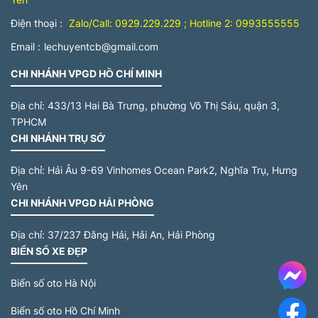
Điện thoại :
Zalo/Call: 0929.229.229 ; Hotline 2: 0993555555
Email :
lechuyentcb@gmail.com
CHI NHÁNH VPGD HỒ CHÍ MINH
Địa chỉ:
433/13 Hai Bà Trưng, phường Võ Thị Sáu, quận 3,
TPHCM
CHI NHÁNH TRỤ SỞ
Địa chỉ:
Hải Âu 9-69 Vinhomes Ocean Park2, Nghĩa Trụ, Hưng
Yên
CHI NHÁNH VPGD HẢI PHÒNG
Địa chỉ:
37/237 Đằng Hải, Hải An, Hải Phòng
BIỂN SỐ XE ĐẸP
Me
Biển số oto Hà Nội
Biển số oto Hồ Chí Minh
F