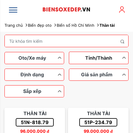
Trang chủ
Biển đẹp oto
Biển số Hồ Chí Minh
Thần tài
Oto/Xe máy
Tỉnh/Thành
Định dạng
Giá sản phẩm
Sắp xếp
Xe máy
Ô tô
Ngũ quý
Tứ quý
Dưới 100 triệu
Tam hoa
THẦN TÀI
THẦN TÀI
Lộc phát
Thần tài
Từ 100 đến 200 triệu
51N-818.79
51P-234.79
Sắp xếp theo tên
96.000.000
đ
99.000.000
đ
Sảnh rồng
Từ 200 đến 500 triệu
Dễ nhớ