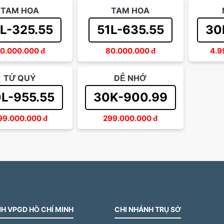
TAM HOA
TAM HOA
L-325.55
51L-635.55
30
0.000.000
đ
80.000.000
đ
4.9
TỨ QUÝ
DỄ NHỚ
L-955.55
30K-900.99
99.000.000
đ
299.000.000
đ
H VPGD HỒ CHÍ MINH
CHI NHÁNH TRỤ SỞ