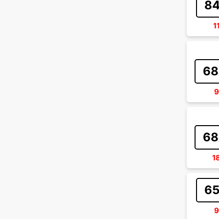
84
1
68
9
68
1
65
9