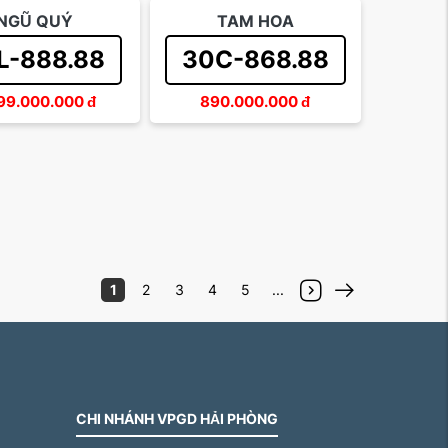
NGŨ QUÝ
TAM HOA
L-888.88
30C-868.88
99.000.000
đ
890.000.000
đ
1
2
3
4
5
...
CHI NHÁNH VPGD HẢI PHÒNG