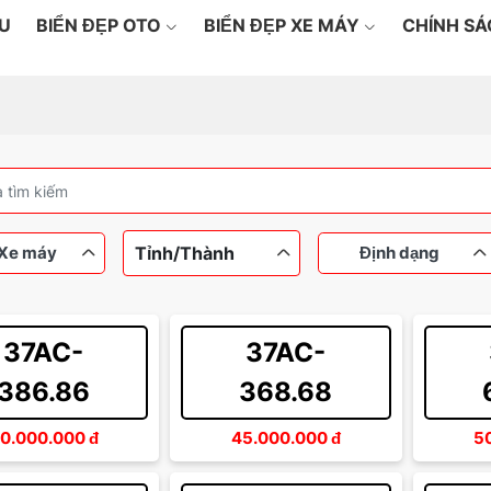
ỆU
BIỂN ĐẸP OTO
BIỂN ĐẸP XE MÁY
CHÍNH S
Tỉnh/Thành
Xe máy
Định dạng
37AC-
37AC-
máy
Ô tô
Dưới 100 triệu
Ngũ quý
Từ 100
Tứ qu
386.86
368.68
Từ 200 đến 500 triệu
Thần tài
Sảnh 
0.000.000
đ
45.000.000
đ
5