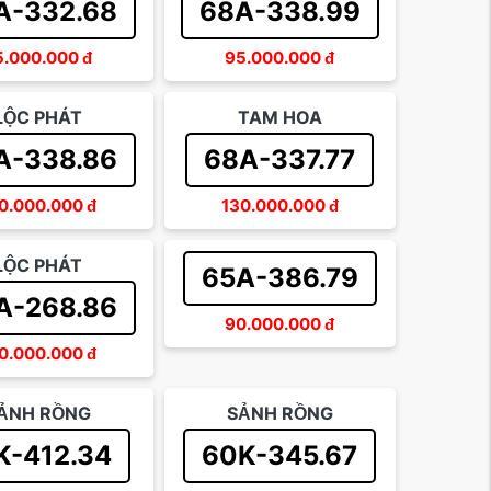
A-332.68
68A-338.99
5.000.000
đ
95.000.000
đ
LỘC PHÁT
TAM HOA
A-338.86
68A-337.77
0.000.000
đ
130.000.000
đ
LỘC PHÁT
65A-386.79
A-268.86
90.000.000
đ
0.000.000
đ
ẢNH RỒNG
SẢNH RỒNG
K-412.34
60K-345.67