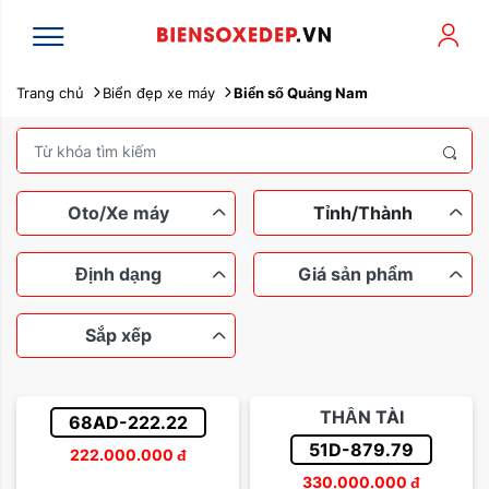
Trang chủ
Biển đẹp xe máy
Biển số Quảng Nam
Oto/Xe máy
Tỉnh/Thành
Định dạng
Giá sản phẩm
Sắp xếp
Xe máy
Ô tô
Ngũ quý
Tứ quý
Dưới 100 triệu
Tam hoa
THẦN TÀI
68AD-222.22
Lộc phát
Thần tài
Từ 100 đến 200 triệu
51D-879.79
222.000.000
đ
Sắp xếp theo tên
330.000.000
đ
Sảnh rồng
Từ 200 đến 500 triệu
Dễ nhớ