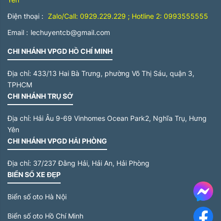
Điện thoại :
Zalo/Call: 0929.229.229 ; Hotline 2: 0993555555
Email :
lechuyentcb@gmail.com
CHI NHÁNH VPGD HỒ CHÍ MINH
Địa chỉ:
433/13 Hai Bà Trưng, phường Võ Thị Sáu, quận 3,
TPHCM
CHI NHÁNH TRỤ SỞ
Địa chỉ:
Hải Âu 9-69 Vinhomes Ocean Park2, Nghĩa Trụ, Hưng
Yên
CHI NHÁNH VPGD HẢI PHÒNG
Địa chỉ:
37/237 Đằng Hải, Hải An, Hải Phòng
BIỂN SỐ XE ĐẸP
Me
Biển số oto Hà Nội
Biển số oto Hồ Chí Minh
F