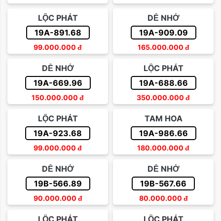
Sắp xếp theo giá tăng dần
LỘC PHÁT
DỄ NHỚ
Trên 500 triệu
Sắp xếp theo giá giảm dần
19A-891.68
19A-909.09
99.000.000
đ
165.000.000
đ
DỄ NHỚ
LỘC PHÁT
19A-669.96
19A-688.66
150.000.000
đ
350.000.000
đ
LỘC PHÁT
TAM HOA
19A-923.68
19A-986.66
99.000.000
đ
180.000.000
đ
DỄ NHỚ
DỄ NHỚ
19B-566.89
19B-567.66
90.000.000
đ
80.000.000
đ
LỘC PHÁT
LỘC PHÁT