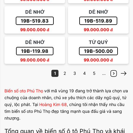
DỄ NHỚ
DỄ NHỚ
19B-519.83
19B-519.89
99.000.000
đ
99.000.000
đ
DỄ NHỚ
TỨ QUÝ
19B-119.98
19B-500.00
99.000.000
đ
99.000.000
đ
1
2
3
4
5
...
Biển số oto Phú Thọ
với mã vùng 19 đang trở thành lựa chọn ưa
chuộng của doanh nhân, chủ xe yêu thích các dãy ngũ quý, tứ
quý, lộc phát. Tại
Hoàng Kim 68
, chúng tôi nhận thấy nhu cầu
tìm biển số oto Phú Thọ đẹp tăng mạnh qua đấu giá và sang
nhượng.
Tổng quan về biển số ô tô Phú Thọ và khái