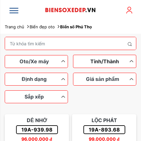
Trang chủ
Biển đẹp oto
Biển số Phú Thọ
Oto/Xe máy
Tỉnh/Thành
Định dạng
Giá sản phẩm
Sắp xếp
Xe máy
Ô tô
Ngũ quý
Tứ quý
Dưới 100 triệu
Tam hoa
DỄ NHỚ
LỘC PHÁT
Lộc phát
Thần tài
Từ 100 đến 200 triệu
19A-939.98
19A-893.68
Sắp xếp theo tên
96.000.000
đ
99.000.000
đ
Sảnh rồng
Từ 200 đến 500 triệu
Dễ nhớ