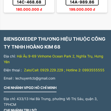
14C-468.68
14A-989.86
180.000.000
đ
199.000.000
đ
BIENSOXEDEP THƯƠNG HIỆU THUỘC CÔNG
TY TNHH HOÀNG KIM 68
Địa chỉ:
Hải Âu 9-69 Vinhome Ocean Park 2, Nghĩa Trụ, Hưng
Yên
Điện thoại :
Zalo/Call: 0929.229.229 ; Hotline 2: 0993555555
Email :
lechuyentcb@gmail.com
CHI NHÁNH VPGD HỒ CHÍ MINH
Địa chỉ:
433/13 Hai Bà Trưng, phường Võ Thị Sáu, quận 3,
TPHCM
CHI NHÁNH TRỤ SỞ