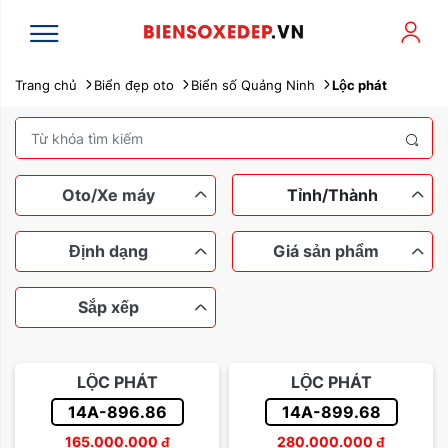
Trang chủ
Biển đẹp oto
Biển số Quảng Ninh
Lộc phát
Oto/Xe máy
Tỉnh/Thành
Định dạng
Giá sản phẩm
Sắp xếp
Xe máy
Ô tô
Ngũ quý
Tứ quý
Dưới 100 triệu
Tam hoa
LỘC PHÁT
LỘC PHÁT
Lộc phát
Thần tài
Từ 100 đến 200 triệu
14A-896.86
14A-899.68
Sắp xếp theo tên
165.000.000
đ
280.000.000
đ
Sảnh rồng
Từ 200 đến 500 triệu
Dễ nhớ