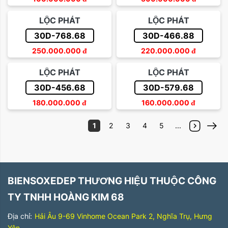
LỘC PHÁT
LỘC PHÁT
30D-768.68
30D-466.88
250.000.000
đ
220.000.000
đ
LỘC PHÁT
LỘC PHÁT
30D-456.68
30D-579.68
180.000.000
đ
160.000.000
đ
1
2
3
4
5
...
BIENSOXEDEP THƯƠNG HIỆU THUỘC CÔNG
TY TNHH HOÀNG KIM 68
Địa chỉ:
Hải Âu 9-69 Vinhome Ocean Park 2, Nghĩa Trụ, Hưng
Yên