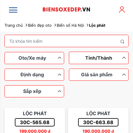
Trang chủ
Biển đẹp oto
Biển số Hà Nội
Lộc phát
Oto/Xe máy
Tỉnh/Thành
Định dạng
Giá sản phẩm
Sắp xếp
Xe máy
Ô tô
Ngũ quý
Tứ quý
Dưới 100 triệu
Tam hoa
LỘC PHÁT
LỘC PHÁT
Lộc phát
Thần tài
Từ 100 đến 200 triệu
30C-565.68
30C-663.68
Sắp xếp theo tên
199.000.000
đ
190.000.000
đ
Sảnh rồng
Từ 200 đến 500 triệu
Dễ nhớ