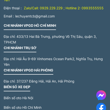
Điện thoại :
Zalo/Call: 0929.229.229 ; Hotline 2: 0993555555
Email :
lechuyentcb@gmail.com
CHI NHÁNH VPGD HỒ CHÍ MINH
Địa chỉ:
433/13 Hai Bà Trưng, phường Võ Thị Sáu, quận 3,
TPHCM
CHI NHÁNH TRỤ SỞ
Địa chỉ:
Hải Âu 9-69 Vinhomes Ocean Park2, Nghĩa Trụ, Hưng
Yên
CHI NHÁNH VPGD HẢI PHÒNG
Địa chỉ:
37/237 Đằng Hải, Hải An, Hải Phòng
BIỂN SỐ XE ĐẸP
Me
Biển số oto Hà Nội
Biển số oto Hồ Chí Minh
F