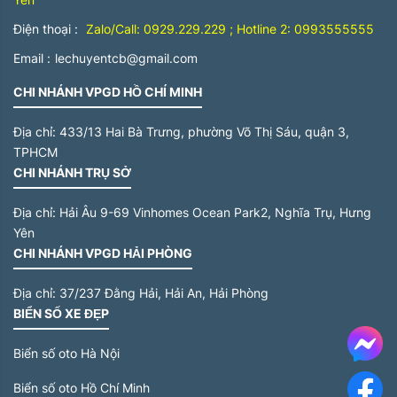
Điện thoại :
Zalo/Call: 0929.229.229 ; Hotline 2: 0993555555
Email :
lechuyentcb@gmail.com
CHI NHÁNH VPGD HỒ CHÍ MINH
Địa chỉ:
433/13 Hai Bà Trưng, phường Võ Thị Sáu, quận 3,
TPHCM
CHI NHÁNH TRỤ SỞ
Địa chỉ:
Hải Âu 9-69 Vinhomes Ocean Park2, Nghĩa Trụ, Hưng
Yên
CHI NHÁNH VPGD HẢI PHÒNG
Địa chỉ:
37/237 Đằng Hải, Hải An, Hải Phòng
BIỂN SỐ XE ĐẸP
Me
Biển số oto Hà Nội
Biển số oto Hồ Chí Minh
F