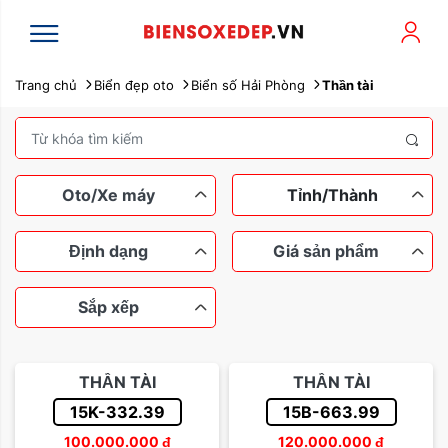
Trang chủ
Biển đẹp oto
Biển số Hải Phòng
Thần tài
Oto/Xe máy
Tỉnh/Thành
Định dạng
Giá sản phẩm
Sắp xếp
Xe máy
Ô tô
Ngũ quý
Tứ quý
Dưới 100 triệu
Tam hoa
THẦN TÀI
THẦN TÀI
Lộc phát
Thần tài
Từ 100 đến 200 triệu
15K-332.39
15B-663.99
Sắp xếp theo tên
100.000.000
đ
120.000.000
đ
Sảnh rồng
Từ 200 đến 500 triệu
Dễ nhớ