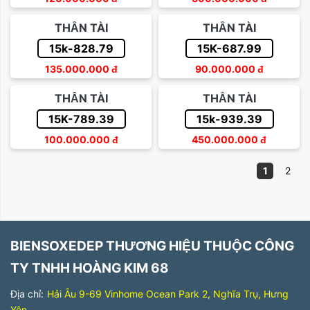
THẦN TÀI
THẦN TÀI
15k-828.79
15K-687.99
135.000.000
đ
90.000.000
đ
THẦN TÀI
THẦN TÀI
15K-789.39
15k-939.39
100.000.000
đ
450.000.000
đ
1
2
BIENSOXEDEP THƯƠNG HIỆU THUỘC CÔNG
TY TNHH HOÀNG KIM 68
Địa chỉ:
Hải Âu 9-69 Vinhome Ocean Park 2, Nghĩa Trụ, Hưng
Yên