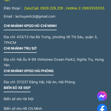
Điện thoại :
Zalo/Call: 0929.229.229 ; Hotline 2: 0993555555
Email :
lechuyentcb@gmail.com
CHI NHÁNH VPGD HỒ CHÍ MINH
Địa chỉ:
433/13 Hai Bà Trưng, phường Võ Thị Sáu, quận 3,
TPHCM
CHI NHÁNH TRỤ SỞ
Địa chỉ:
Hải Âu 9-69 Vinhomes Ocean Park2, Nghĩa Trụ, Hưng
Yên
CHI NHÁNH VPGD HẢI PHÒNG
Địa chỉ:
37/237 Đằng Hải, Hải An, Hải Phòng
BIỂN SỐ XE ĐẸP
Me
Biển số oto Hà Nội
Biển số oto Hồ Chí Minh
F