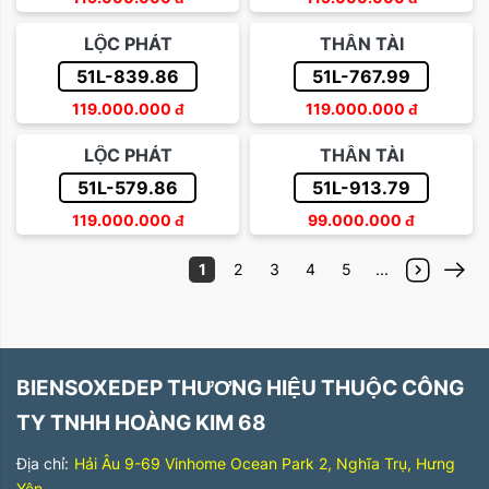
LỘC PHÁT
THẦN TÀI
51L-839.86
51L-767.99
119.000.000
đ
119.000.000
đ
LỘC PHÁT
THẦN TÀI
51L-579.86
51L-913.79
119.000.000
đ
99.000.000
đ
1
2
3
4
5
...
BIENSOXEDEP THƯƠNG HIỆU THUỘC CÔNG
TY TNHH HOÀNG KIM 68
Địa chỉ:
Hải Âu 9-69 Vinhome Ocean Park 2, Nghĩa Trụ, Hưng
Yên