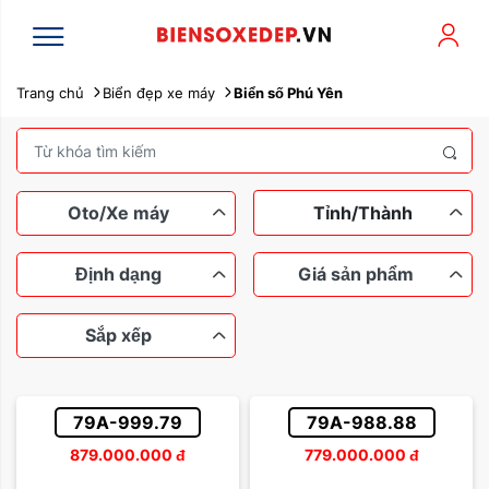
Trang chủ
Biển đẹp xe máy
Biển số Phú Yên
Oto/Xe máy
Tỉnh/Thành
Định dạng
Giá sản phẩm
Sắp xếp
Xe máy
Ô tô
Ngũ quý
Tứ quý
Dưới 100 triệu
Tam hoa
79A-999.79
79A-988.88
Lộc phát
Thần tài
Từ 100 đến 200 triệu
879.000.000
đ
779.000.000
đ
Sắp xếp theo tên
Sảnh rồng
Từ 200 đến 500 triệu
Dễ nhớ