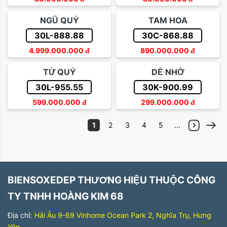
NGŨ QUÝ
TAM HOA
30L-888.88
30C-868.88
4.999.000.000
đ
890.000.000
đ
TỨ QUÝ
DỄ NHỚ
30L-955.55
30K-900.99
599.000.000
đ
299.000.000
đ
1
2
3
4
5
...
BIENSOXEDEP THƯƠNG HIỆU THUỘC CÔNG
TY TNHH HOÀNG KIM 68
Địa chỉ:
Hải Âu 9-69 Vinhome Ocean Park 2, Nghĩa Trụ, Hưng
Yên