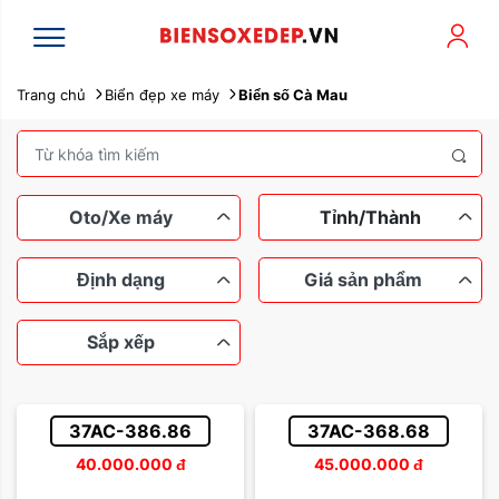
Trang chủ
Biển đẹp xe máy
Biển số Cà Mau
Oto/Xe máy
Tỉnh/Thành
Định dạng
Giá sản phẩm
Sắp xếp
Xe máy
Ô tô
Ngũ quý
Tứ quý
Dưới 100 triệu
Tam hoa
37AC-386.86
37AC-368.68
Lộc phát
Thần tài
Từ 100 đến 200 triệu
40.000.000
đ
45.000.000
đ
Sắp xếp theo tên
Sảnh rồng
Từ 200 đến 500 triệu
Dễ nhớ