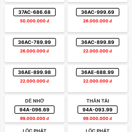
Sắp xếp theo giá tăng dần
Trên 500 triệu
37AC-686.68
36AC-999.69
Sắp xếp theo giá giảm dần
50.000.000
đ
26.000.000
đ
36AC-789.99
36AC-899.89
26.000.000
đ
22.000.000
đ
36AE-899.98
36AE-688.99
22.000.000
đ
22.000.000
đ
DỄ NHỚ
THẦN TÀI
94A-096.69
94A-093.99
99.000.000
đ
99.000.000
đ
LỘC PHÁT
LỘC PHÁT