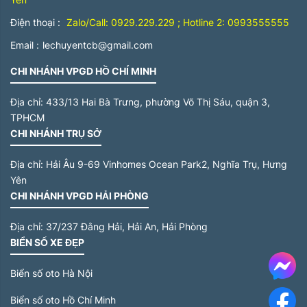
Điện thoại :
Zalo/Call: 0929.229.229 ; Hotline 2: 0993555555
Email :
lechuyentcb@gmail.com
CHI NHÁNH VPGD HỒ CHÍ MINH
Địa chỉ:
433/13 Hai Bà Trưng, phường Võ Thị Sáu, quận 3,
TPHCM
CHI NHÁNH TRỤ SỞ
Địa chỉ:
Hải Âu 9-69 Vinhomes Ocean Park2, Nghĩa Trụ, Hưng
Yên
CHI NHÁNH VPGD HẢI PHÒNG
Địa chỉ:
37/237 Đằng Hải, Hải An, Hải Phòng
BIỂN SỐ XE ĐẸP
Me
Biển số oto Hà Nội
Biển số oto Hồ Chí Minh
F