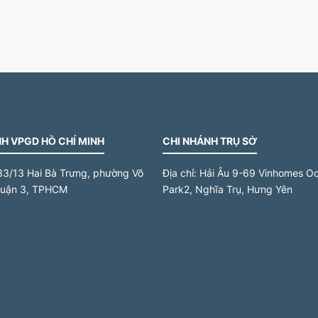
H VPGD HỒ CHÍ MINH
CHI NHÁNH TRỤ SỞ
33/13 Hai Bà Trưng, phường Võ
Địa chỉ:
Hải Âu 9-69 Vinhomes O
quận 3, TPHCM
Park2, Nghĩa Trụ, Hưng Yên