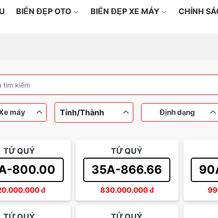
ỆU
BIỂN ĐẸP OTO
BIỂN ĐẸP XE MÁY
CHÍNH S
Tỉnh/Thành
Xe máy
Định dạng
TỨ QUÝ
TỨ QUÝ
máy
Ô tô
Dưới 100 triệu
Ngũ quý
Từ 100
Tứ qu
A-800.00
35A-866.66
90
Từ 200 đến 500 triệu
Thần tài
Sảnh 
20.000.000
đ
830.000.000
đ
99
TỨ QUÝ
TỨ QUÝ