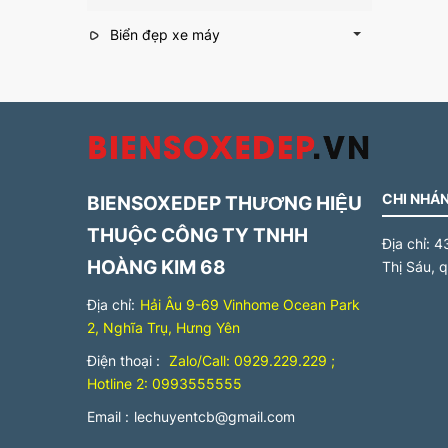
Biển đẹp xe máy
CHI NHÁN
BIENSOXEDEP THƯƠNG HIỆU
THUỘC CÔNG TY TNHH
Địa chỉ:
4
HOÀNG KIM 68
Thị Sáu, 
Địa chỉ:
Hải Âu 9-69 Vinhome Ocean Park
2, Nghĩa Trụ, Hưng Yên
Điện thoại :
Zalo/Call: 0929.229.229 ;
Hotline 2: 0993555555
Email :
lechuyentcb@gmail.com