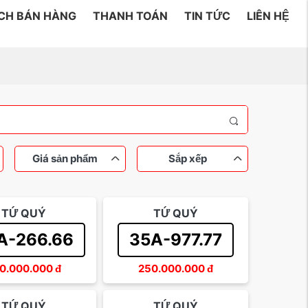
ÁCH BÁN HÀNG
THANH TOÁN
TIN TỨC
LIÊN HỆ
Giá sản phẩm
Sắp xếp
TỨ QUÝ
TỨ QUÝ
 đến 200 triệu
ý
Sắp xếp theo tên
Tam hoa
Lộc phát
Sắp xếp theo giá tăng dần
A-266.66
35A-977.77
rồng
Trên 500 triệu
Sắp xếp theo giá giảm dần
Dễ nhớ
0.000.000
đ
250.000.000
đ
TỨ QUÝ
TỨ QUÝ