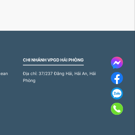
CHI NHÁNH VPGD HẢI PHÒNG
Messe
cean
Địa chỉ:
37/237 Đằng Hải, Hải An, Hải
Face
Phòng
Za
Gọi 