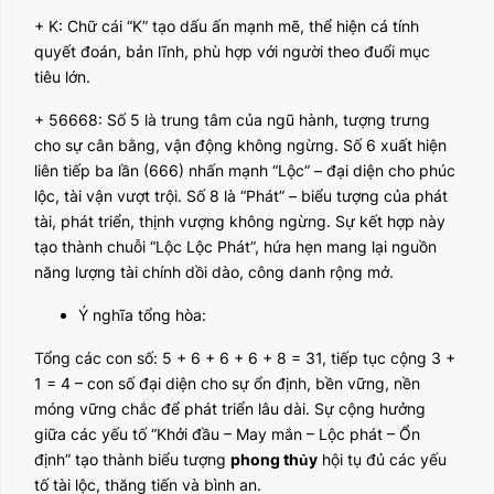
+ K: Chữ cái “K” tạo dấu ấn mạnh mẽ, thể hiện cá tính
quyết đoán, bản lĩnh, phù hợp với người theo đuổi mục
tiêu lớn.
+ 56668: Số 5 là trung tâm của ngũ hành, tượng trưng
cho sự cân bằng, vận động không ngừng. Số 6 xuất hiện
liên tiếp ba lần (666) nhấn mạnh “Lộc” – đại diện cho phúc
lộc, tài vận vượt trội. Số 8 là “Phát” – biểu tượng của phát
tài, phát triển, thịnh vượng không ngừng. Sự kết hợp này
tạo thành chuỗi “Lộc Lộc Phát”, hứa hẹn mang lại nguồn
năng lượng tài chính dồi dào, công danh rộng mở.
Ý nghĩa tổng hòa:
Tổng các con số: 5 + 6 + 6 + 6 + 8 = 31, tiếp tục cộng 3 +
1 = 4 – con số đại diện cho sự ổn định, bền vững, nền
móng vững chắc để phát triển lâu dài. Sự cộng hưởng
giữa các yếu tố “Khởi đầu – May mắn – Lộc phát – Ổn
định” tạo thành biểu tượng
phong thủy
hội tụ đủ các yếu
tố tài lộc, thăng tiến và bình an.