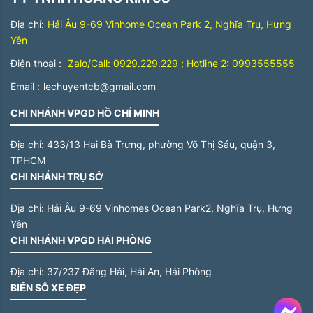
Địa chỉ:
Hải Âu 9-69 Vinhome Ocean Park 2, Nghĩa Trụ, Hưng
Yên
Điện thoại :
Zalo/Call: 0929.229.229 ; Hotline 2: 0993555555
Email :
lechuyentcb@gmail.com
CHI NHÁNH VPGD HỒ CHÍ MINH
Địa chỉ:
433/13 Hai Bà Trưng, phường Võ Thị Sáu, quận 3,
TPHCM
CHI NHÁNH TRỤ SỞ
Địa chỉ:
Hải Âu 9-69 Vinhomes Ocean Park2, Nghĩa Trụ, Hưng
Yên
CHI NHÁNH VPGD HẢI PHÒNG
Địa chỉ:
37/237 Đằng Hải, Hải An, Hải Phòng
BIỂN SỐ XE ĐẸP
Me