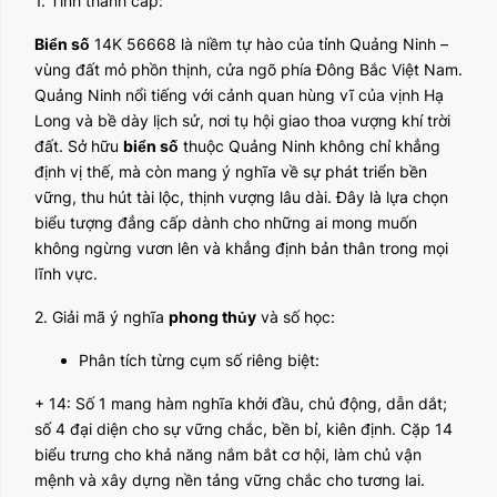
1. Tỉnh thành cấp:
Biển số
14K 56668 là niềm tự hào của tỉnh Quảng Ninh –
vùng đất mỏ phồn thịnh, cửa ngõ phía Đông Bắc Việt Nam.
Quảng Ninh nổi tiếng với cảnh quan hùng vĩ của vịnh Hạ
Long và bề dày lịch sử, nơi tụ hội giao thoa vượng khí trời
đất. Sở hữu
biển số
thuộc Quảng Ninh không chỉ khẳng
định vị thế, mà còn mang ý nghĩa về sự phát triển bền
vững, thu hút tài lộc, thịnh vượng lâu dài. Đây là lựa chọn
biểu tượng đẳng cấp dành cho những ai mong muốn
không ngừng vươn lên và khẳng định bản thân trong mọi
lĩnh vực.
2. Giải mã ý nghĩa
phong thủy
và số học:
Phân tích từng cụm số riêng biệt:
+ 14: Số 1 mang hàm nghĩa khởi đầu, chủ động, dẫn dắt;
số 4 đại diện cho sự vững chắc, bền bỉ, kiên định. Cặp 14
biểu trưng cho khả năng nắm bắt cơ hội, làm chủ vận
mệnh và xây dựng nền tảng vững chắc cho tương lai.