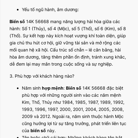
Yếu tố ngũ hành, âm dương:
Biển số
14K 56668 mang năng lượng hài hòa giữa các
hành: Số 1 (Thủy), số 4 (Mộc), số 5 (Thổ), số 6 (Kim), số 8
(Thổ). Sự kết hợp này kích hoạt vượng khí toàn diện, giúp
gia chủ thu hút cơ hội, giữ vững tài sản và mở rộng các
mối quan hệ xã hội. Cấu trúc số chẵn – lẻ cân bằng, hài
hòa âm dương, tăng thêm phần ổn định, tránh xung khắc,
dễ đem lại may mắn trong cuộc sống và sự nghiệp.
3. Phù hợp với khách hàng nào?
Năm sinh
hợp mệnh
:
Biển số
14K 56668 đặc biệt
phù hợp với những người sinh vào các năm mệnh
Kim, Thổ, Thủy như 1984, 1985, 1987, 1989, 1992,
1993, 1996, 1997, 2000, 2001, 2004, 2005, 2008,
2009 và 2012. Ngoài ra, năm sinh thuộc hành Mộc
cũng hưởng lợi từ sự tăng trưởng, phát triển liên tục
của
biển số
này.
Tên hoặc chữ cái hợp: Những khách hàng tên bắt