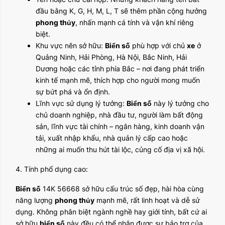
đầu bằng K, G, H, M, L, T sẽ thêm phần cộng hưởng
phong thủy
, nhấn mạnh cá tính và vận khí riêng
biệt.
Khu vực nên sở hữu:
Biển số
phù hợp với chủ
xe
ở
Quảng Ninh, Hải Phòng, Hà Nội, Bắc Ninh, Hải
Dương hoặc các tỉnh phía Bắc – nơi đang phát triển
kinh tế mạnh mẽ, thích hợp cho người mong muốn
sự bứt phá và ổn định.
Lĩnh vực sử dụng lý tưởng:
Biển số
này lý tưởng cho
chủ doanh nghiệp, nhà đầu tư, người làm bất động
sản, lĩnh vực tài chính – ngân hàng, kinh doanh vận
tải, xuất nhập khẩu, nhà quản lý cấp cao hoặc
những ai muốn thu hút tài lộc, củng cố địa vị xã hội.
4. Tính phổ dụng cao:
Biển số
14K 56668 sở hữu cấu trúc số đẹp, hài hòa cùng
năng lượng
phong thủy
mạnh mẽ, rất linh hoạt và dễ sử
dụng. Không phân biệt ngành nghề hay giới tính, bất cứ ai
sở hữu
biển số
này đều có thể nhận được sự bảo trợ của