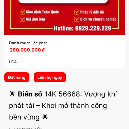
Danh mục:
Lộc phát
280.000.000
đ
LCA
Đặt hàng
Liên hệ ngay
🌟
Biển số
14K 56668: Vượng khí
phát tài – Khơi mở thành công
bền vững 🌟