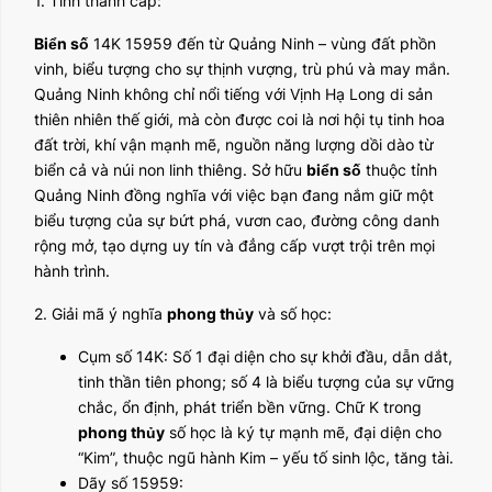
1. Tỉnh thành cấp:
Biển số
14K 15959 đến từ Quảng Ninh – vùng đất phồn
vinh, biểu tượng cho sự thịnh vượng, trù phú và may mắn.
Quảng Ninh không chỉ nổi tiếng với Vịnh Hạ Long di sản
thiên nhiên thế giới, mà còn được coi là nơi hội tụ tinh hoa
đất trời, khí vận mạnh mẽ, nguồn năng lượng dồi dào từ
biển cả và núi non linh thiêng. Sở hữu
biển số
thuộc tỉnh
Quảng Ninh đồng nghĩa với việc bạn đang nắm giữ một
biểu tượng của sự bứt phá, vươn cao, đường công danh
rộng mở, tạo dựng uy tín và đẳng cấp vượt trội trên mọi
hành trình.
2. Giải mã ý nghĩa
phong thủy
và số học:
Cụm số 14K: Số 1 đại diện cho sự khởi đầu, dẫn dắt,
tinh thần tiên phong; số 4 là biểu tượng của sự vững
chắc, ổn định, phát triển bền vững. Chữ K trong
phong thủy
số học là ký tự mạnh mẽ, đại diện cho
“Kim”, thuộc ngũ hành Kim – yếu tố sinh lộc, tăng tài.
Dãy số 15959: