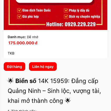
Danh mục:
Dễ nhớ
175.000.000
đ
TKB
Đặt hàng
Liên hệ ngay
🌟
Biển số
14K 15959: Đẳng cấp
Quảng Ninh – Sinh lộc, vượng tài,
khai mở thành công 🌟