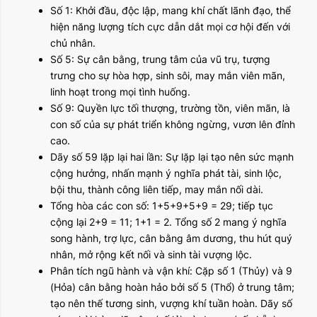
Số 1: Khởi đầu, độc lập, mang khí chất lãnh đạo, thể
hiện năng lượng tích cực dẫn dắt mọi cơ hội đến với
chủ nhân.
Số 5: Sự cân bằng, trung tâm của vũ trụ, tượng
trưng cho sự hòa hợp, sinh sôi, may mắn viên mãn,
linh hoạt trong mọi tình huống.
Số 9: Quyền lực tối thượng, trường tồn, viên mãn, là
con số của sự phát triển không ngừng, vươn lên đỉnh
cao.
Dãy số 59 lặp lại hai lần: Sự lặp lại tạo nên sức mạnh
cộng hưởng, nhấn mạnh ý nghĩa phát tài, sinh lộc,
bội thu, thành công liên tiếp, may mắn nối dài.
Tổng hòa các con số: 1+5+9+5+9 = 29; tiếp tục
cộng lại 2+9 = 11; 1+1 = 2. Tổng số 2 mang ý nghĩa
song hành, trợ lực, cân bằng âm dương, thu hút quý
nhân, mở rộng kết nối và sinh tài vượng lộc.
Phân tích ngũ hành và vận khí: Cặp số 1 (Thủy) và 9
(Hỏa) cân bằng hoàn hảo bởi số 5 (Thổ) ở trung tâm;
tạo nên thế tương sinh, vượng khí tuần hoàn. Dãy số