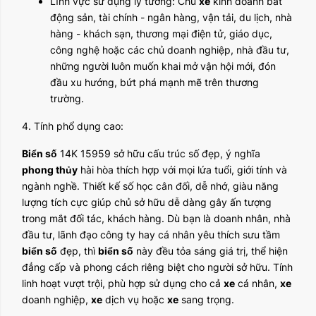
Lĩnh vực sử dụng lý tưởng: Chủ
xe
kinh doanh bất
động sản, tài chính - ngân hàng, vận tải, du lịch, nhà
hàng - khách sạn, thương mại điện tử, giáo dục,
công nghệ hoặc các chủ doanh nghiệp, nhà đầu tư,
những người luôn muốn khai mở vận hội mới, đón
đầu xu hướng, bứt phá mạnh mẽ trên thương
trường.
4. Tính phổ dụng cao:
Biển số
14K 15959 sở hữu cấu trúc số đẹp, ý nghĩa
phong thủy
hài hòa thích hợp với mọi lứa tuổi, giới tính và
ngành nghề. Thiết kế số học cân đối, dễ nhớ, giàu năng
lượng tích cực giúp chủ sở hữu dễ dàng gây ấn tượng
trong mắt đối tác, khách hàng. Dù bạn là doanh nhân, nhà
đầu tư, lãnh đạo công ty hay cá nhân yêu thích sưu tầm
biển số
đẹp, thì
biển số
này đều tỏa sáng giá trị, thể hiện
đẳng cấp và phong cách riêng biệt cho người sở hữu. Tính
linh hoạt vượt trội, phù hợp sử dụng cho cả
xe
cá nhân,
xe
doanh nghiệp,
xe
dịch vụ hoặc
xe
sang trọng.