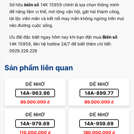
Sở hữu
biển số
14K 15959 chính là lựa chọn thông minh
để nâng tầm vị thế, mở rộng vận hội, gặt hái thành công,
tài lộc viên mãn và kết nối may mắn không ngừng trên mọi
nẻo đường cuộc sống.
Ưu đãi đặc biệt ngay hôm nay khi bạn đặt mua
Biển số
14K 15959, liên hệ hotline 24/7 để biết thêm chi tiết:
0929.229.229
Sản phẩm liên quan
DỄ NHỚ
DỄ NHỚ
14A-963.96
14A-899.77
89.000.000
đ
89.000.000
đ
DỄ NHỚ
DỄ NHỚ
14A-979.69
14A-959.69
110.000.000
đ
180.000.000
đ