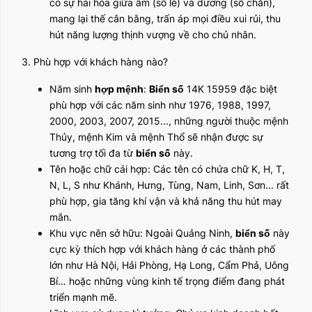
có sự hài hòa giữa âm (số lẻ) và dương (số chẵn),
mang lại thế cân bằng, trấn áp mọi điều xui rủi, thu
hút năng lượng thịnh vượng về cho chủ nhân.
3. Phù hợp với khách hàng nào?
Năm sinh
hợp mệnh
:
Biển số
14K 15959 đặc biệt
phù hợp với các năm sinh như 1976, 1988, 1997,
2000, 2003, 2007, 2015..., những người thuộc mệnh
Thủy, mệnh Kim và mệnh Thổ sẽ nhận được sự
tương trợ tối đa từ
biển số
này.
Tên hoặc chữ cái hợp: Các tên có chứa chữ K, H, T,
N, L, S như Khánh, Hưng, Tùng, Nam, Linh, Sơn... rất
phù hợp, gia tăng khí vận và khả năng thu hút may
mắn.
Khu vực nên sở hữu: Ngoài Quảng Ninh,
biển số
này
cực kỳ thích hợp với khách hàng ở các thành phố
lớn như Hà Nội, Hải Phòng, Hạ Long, Cẩm Phả, Uông
Bí… hoặc những vùng kinh tế trọng điểm đang phát
triển mạnh mẽ.