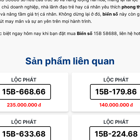
, chủ doanh nghiệp, nhà lãnh đạo trẻ hay cá nhân yêu thích
phong t
và nâng tầm giá trị cá nhân. Không dừng lại ở đó,
biển số
này còn gi
hút may mắn và sự an yên trên mọi hành trình.
c biệt ngay hôm nay khi bạn đặt mua
Biển số
15B 58688, liên hệ hot
Sản phẩm liên quan
LỘC PHÁT
LỘC PHÁT
15B-668.66
15B-179.86
235.000.000
đ
140.000.000
đ
LỘC PHÁT
LỘC PHÁT
15B-633.68
15B-224.68