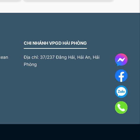
CHI NHÁNH VPGD HẢI PHÒNG
cean
Địa chỉ:
37/237 Đằng Hải, Hải An, Hải
Messe
Phòng
Face
Za
Gọi 