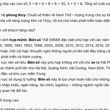
 hòa các con số: 5 + 8 + 6 + 8 + 8 = 35, 3 + 5 = 8. Tổng số cuối cùng
n hệ
phong thủy
: Chuỗi số thiên về hành Thổ – tượng trưng cho sự 
 hòa với năng lượng Kim và Thủy, hỗ trợ chủ nhân phát triển toàn diệ
p với khách hàng nào?
 sinh
hợp mệnh
:
Biển số
15B 58688 đặc biệt phù hợp với các năm s
5, 1990, 1991, 1992, 1998, 2000, 2006, 2010, 2012, 2014, 2016, 20
 hoặc chữ cái hợp: Khuyến nghị những người có tên bắt đầu bằng các c
 phát triển và thịnh vượng.
 vực nên sở hữu:
Biển số
này phù hợp không chỉ với chủ
xe
tại Hải P
 các thành phố lớn như Hà Nội, Quảng Ninh, Hải Dương, Nam Định, Thá
a Bắc và khu vực miền Trung.
h vực sử dụng lý tưởng:
Biển số
này là lựa chọn hoàn hảo cho những 
t nhập khẩu, ngân hàng, tài chính, logistics – những ngành nghề cần 
g quan hệ đối tác.
hổ dụng cao:
B 58688 sở hữu cấu trúc số và năng lượng hài hòa, mang lại tài lộc 