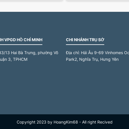
H VPGD HỒ CHÍ MINH
CHI NHÁNH TRỤ SỞ
33/13 Hai Bà Trưng, phường Võ
Địa chỉ:
Hải Âu 9-69 Vinhomes O
quận 3, TPHCM
Park2, Nghĩa Trụ, Hưng Yên
Copyright 2023 by HoangKim68 - All right Recived