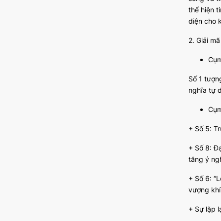
thể hiện 
diện cho 
2. Giải m
Cụm
Số 1 tượn
nghĩa tự d
Cụm
+ Số 5: T
+ Số 8: Đạ
tăng ý ngh
+ Số 6: “L
vượng khí
+ Sự lặp 