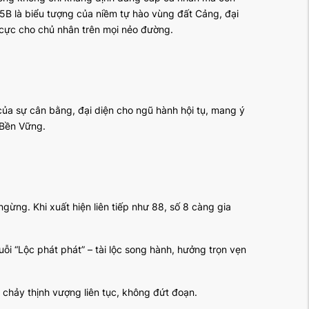
5B là biểu tượng của niềm tự hào vùng đất Cảng, đại
 cực cho chủ nhân trên mọi nẻo đường.
 của sự cân bằng, đại diện cho ngũ hành hội tụ, mang ý
, Bền Vững.
ngừng. Khi xuất hiện liên tiếp như 88, số 8 càng gia
huỗi “Lộc phát phát” – tài lộc song hành, hưởng trọn vẹn
 chảy thịnh vượng liên tục, không đứt đoạn.