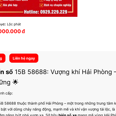
ục:
Lộc phát
000.000
đ
ng
Liên hệ ngay
ển số
15B 58688: Vượng khí Hải Phòng – 
ững 🌟
ành cấp:
B 58688 thuộc thành phố Hải Phòng – một trong những trung tâm kin
 bật với dòng chảy năng động, mạnh mẽ và khí vận vượng tài lộc, là n
iềm năng bứt phá vươn xa. Sở hữu
biển số
xe
mang mã vùng Hải Phò