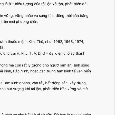
 là 8 – biểu tượng của tài lộc vô tận, phát triển dài
bền vững, vững chắc và sung túc, đồng thời cân bằng
n trên mọi phương diện.
inh thuộc mệnh Kim, Thổ, như: 1962, 1968, 1974,
18.
hữ cái H, P, L, T, V, D, Q – đại diện cho sự thành
hòng mà còn rất lý tưởng cho người làm ăn, sinh sống
i Bình, Bắc Ninh, hoặc các trung tâm kinh tế ven biển
ai làm kinh doanh, vận tải, bất động sản, xây dựng,
thu hút vượng khí tài lộc, phát triển bền vững và mở
và bình an cho bất kỳ ai sở hữu. Dù bạn là doanh nhân