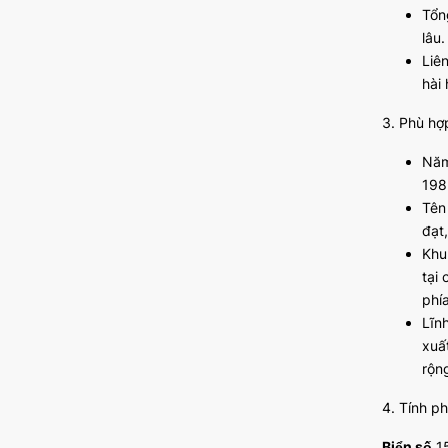
Tổng
lâu.
Liê
hài
3. Phù hợ
Năm
198
Tên
đạt,
Khu
tại
phí
Lĩn
xuấ
rộn
4. Tính p
Biển số
15