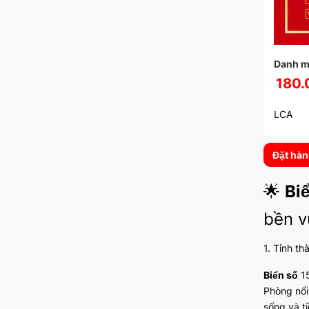
Danh m
180.
LCA
Đặt hà
🌟
Bi
bền v
1. Tỉnh th
Biển số
15
Phòng nổi
sống và t