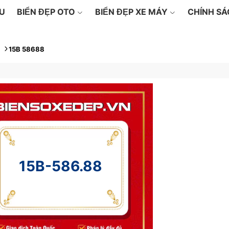
ỆU
BIỂN ĐẸP OTO
BIỂN ĐẸP XE MÁY
CHÍNH S
15B 58688
15B-586.88