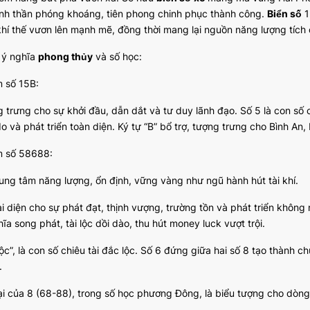
tinh thần phóng khoáng, tiên phong chinh phục thành công.
Biển số
1
khí thế vươn lên mạnh mẽ, đồng thời mang lại nguồn năng lượng tích
ã ý nghĩa
phong thủy
và số học:
 số 15B:
g trưng cho sự khởi đầu, dẫn dắt và tư duy lãnh đạo. Số 5 là con số
o và phát triển toàn diện. Ký tự “B” bổ trợ, tượng trưng cho Bình An
 số 58688:
rung tâm năng lượng, ổn định, vững vàng như ngũ hành hút tài khí.
i diện cho sự phát đạt, thịnh vượng, trường tồn và phát triển không 
ĩa song phát, tài lộc dồi dào, thu hút money luck vượt trội.
ộc”, là con số chiêu tài đắc lộc. Số 6 đứng giữa hai số 8 tạo thành c
.
lại của 8 (68-88), trong số học phương Đông, là biểu tượng cho dòng