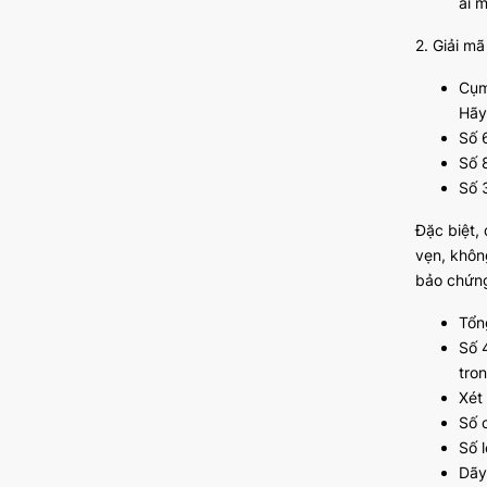
ai 
2. Giải m
Cụm
Hã
Số 6
Số 
Số 
Đặc biệt, 
vẹn, khôn
bảo chứng 
Tổn
Số 
tro
Xét
Số 
Số 
Dãy