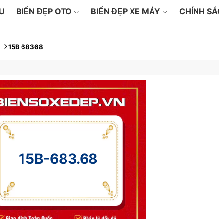
ỆU
BIỂN ĐẸP OTO
BIỂN ĐẸP XE MÁY
CHÍNH S
15B 68368
15B-683.68