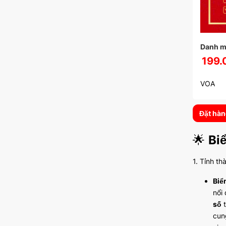
Danh m
199.
VOA
Đặt hà
🌟
Bi
1. Tỉnh th
Biể
nổi
số
t
cun