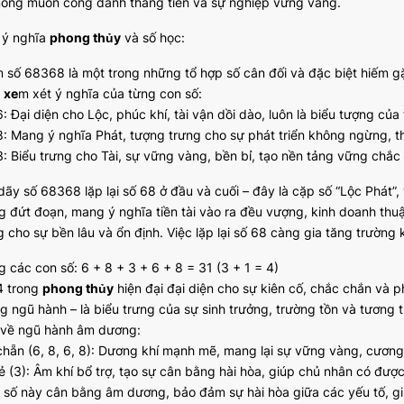
mong muốn công danh thăng tiến và sự nghiệp vững vàng.
ã ý nghĩa
phong thủy
và số học:
 số 68368 là một trong những tổ hợp số cân đối và đặc biệt hiếm gặp
y
xe
m xét ý nghĩa của từng con số:
: Đại diện cho Lộc, phúc khí, tài vận dồi dào, luôn là biểu tượng của
8: Mang ý nghĩa Phát, tượng trưng cho sự phát triển không ngừng, th
3: Biểu trưng cho Tài, sự vững vàng, bền bỉ, tạo nền tảng vững chắc 
dãy số 68368 lặp lại số 68 ở đầu và cuối – đây là cặp số “Lộc Phát”,
g đứt đoạn, mang ý nghĩa tiền tài vào ra đều vượng, kinh doanh thuận
cho sự bền lâu và ổn định. Việc lặp lại số 68 càng gia tăng trường kh
g các con số: 6 + 8 + 3 + 6 + 8 = 31 (3 + 1 = 4)
4 trong
phong thủy
hiện đại đại diện cho sự kiên cố, chắc chắn và p
ng ngũ hành – là biểu trưng của sự sinh trưởng, trường tồn và tương t
 về ngũ hành âm dương:
chẵn (6, 8, 6, 8): Dương khí mạnh mẽ, mang lại sự vững vàng, cương 
lẻ (3): Âm khí bổ trợ, tạo sự cân bằng hài hòa, giúp chủ nhân có được
 số này cân bằng âm dương, bảo đảm sự hài hòa giữa các yếu tố, g