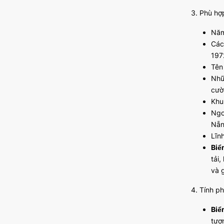
3. Phù hợ
Năm
Các
197
Tên
Nhữ
cườ
Khu
Ngo
Nẵn
Lĩn
Biể
tải
và g
4. Tính p
Biể
tượ