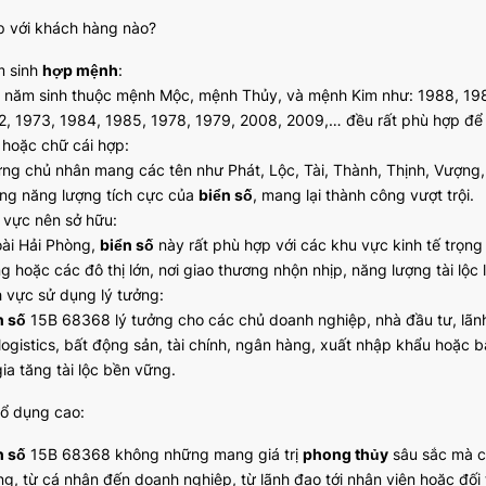
p với khách hàng nào?
 sinh
hợp mệnh
:
 năm sinh thuộc mệnh Mộc, mệnh Thủy, và mệnh Kim như: 1988, 198
2, 1973, 1984, 1985, 1978, 1979, 2008, 2009,… đều rất phù hợp để
 hoặc chữ cái hợp:
ng chủ nhân mang các tên như Phát, Lộc, Tài, Thành, Thịnh, Vượng,
ng năng lượng tích cực của
biển số
, mang lại thành công vượt trội.
 vực nên sở hữu:
ài Hải Phòng,
biển số
này rất phù hợp với các khu vực kinh tế trọn
g hoặc các đô thị lớn, nơi giao thương nhộn nhịp, năng lượng tài lộ
h vực sử dụng lý tưởng:
n số
15B 68368 lý tưởng cho các chủ doanh nghiệp, nhà đầu tư, lãnh
, logistics, bất động sản, tài chính, ngân hàng, xuất nhập khẩu hoặc 
ia tăng tài lộc bền vững.
hổ dụng cao:
n số
15B 68368 không những mang giá trị
phong thủy
sâu sắc mà cò
ng, từ cá nhân đến doanh nghiệp, từ lãnh đạo tới nhân viên hoặc đối