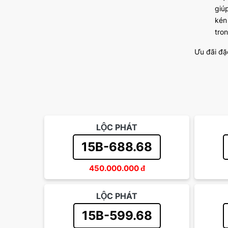
giú
kén
tron
Ưu đãi đặ
LỘC PHÁT
15B-688.68
450.000.000
đ
LỘC PHÁT
15B-599.68