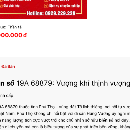
ục:
Thần tài
000.000
đ
 Đã Bán
ển số
19A 68879: Vượng khí thịnh vượng 
ành cấp:
A 68879 thuộc tỉnh Phú Thọ – vùng đất Tổ linh thiêng, nơi hội tụ vượ
iệt Nam. Phú Thọ không chỉ nổi bật với di sản Hùng Vương uy nghi mà
 năng lượng tích cực vượt trội cho chủ nhân sở hữu
biển số
nơi đây
ện di chuyển mà còn là biểu tượng của sự phát triển bền vững, khẳn