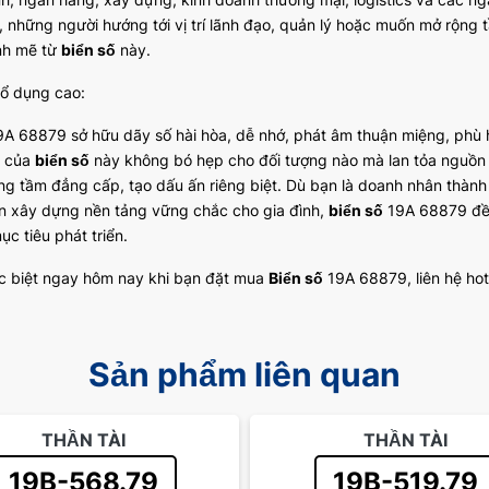
t, những người hướng tới vị trí lãnh đạo, quản lý hoặc muốn mở rộng
h mẽ từ
biển số
này.
hổ dụng cao:
A 68879 sở hữu dãy số hài hòa, dễ nhớ, phát âm thuận miệng, phù 
 của
biển số
này không bó hẹp cho đối tượng nào mà lan tỏa nguồn 
nâng tầm đẳng cấp, tạo dấu ấn riêng biệt. Dù bạn là doanh nhân thành
 xây dựng nền tảng vững chắc cho gia đình,
biển số
19A 68879 đều 
c tiêu phát triển.
c biệt ngay hôm nay khi bạn đặt mua
Biển số
19A 68879, liên hệ hot
Sản phẩm liên quan
THẦN TÀI
THẦN TÀI
19B-568.79
19B-519.79