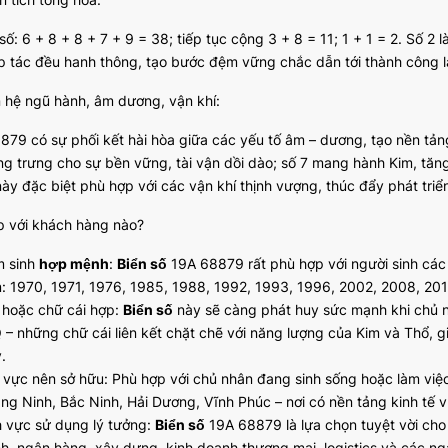
ố: 6 + 8 + 8 + 7 + 9 = 38; tiếp tục cộng 3 + 8 = 11; 1 + 1 = 2. Số 2 
p tác đều hanh thông, tạo bước đệm vững chắc dẫn tới thành công l
n hệ ngũ hành, âm dương, vận khí:
879 có sự phối kết hài hòa giữa các yếu tố âm – dương, tạo nền tảng
ng trưng cho sự bền vững, tài vận dồi dào; số 7 mang hành Kim, tă
ày đặc biệt phù hợp với các vận khí thịnh vượng, thúc đẩy phát triển
p với khách hàng nào?
 sinh
hợp mệnh
:
Biển số
19A 68879 rất phù hợp với người sinh các
: 1970, 1971, 1976, 1985, 1988, 1992, 1993, 1996, 2002, 2008, 20
 hoặc chữ cái hợp:
Biển số
này sẽ càng phát huy sức mạnh khi chủ nh
Q – những chữ cái liên kết chặt chẽ với năng lượng của Kim và Thổ, 
.
 vực nên sở hữu: Phù hợp với chủ nhân đang sinh sống hoặc làm việc 
ng Ninh, Bắc Ninh, Hải Dương, Vĩnh Phúc – nơi có nền tảng kinh tế 
h vực sử dụng lý tưởng:
Biển số
19A 68879 là lựa chọn tuyệt vời cho 
nh, ngân hàng, xây dựng, kinh doanh thương mại, logistics và các ng