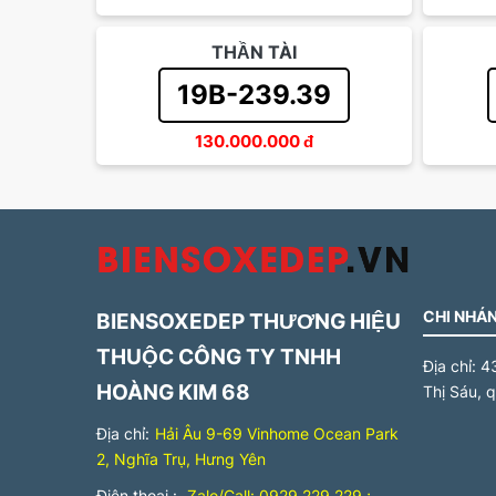
THẦN TÀI
19B-239.39
130.000.000
đ
CHI NHÁN
BIENSOXEDEP THƯƠNG HIỆU
THUỘC CÔNG TY TNHH
Địa chỉ:
4
HOÀNG KIM 68
Thị Sáu, 
Địa chỉ:
Hải Âu 9-69 Vinhome Ocean Park
2, Nghĩa Trụ, Hưng Yên
Điện thoại :
Zalo/Call: 0929.229.229 ;