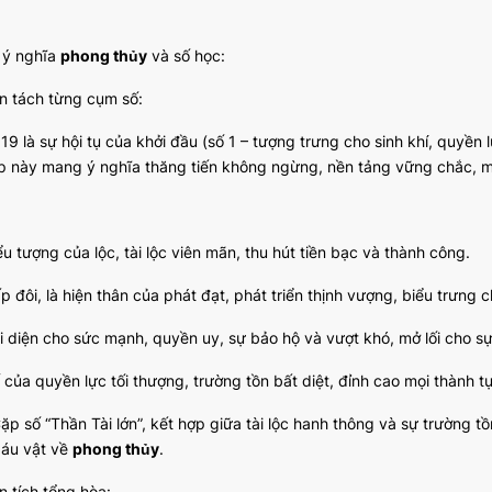
ã ý nghĩa
phong thủy
và số học:
n tách từng cụm số:
19 là sự hội tụ của khởi đầu (số 1 – tượng trưng cho sinh khí, quyền l
p này mang ý nghĩa thăng tiến không ngừng, nền tảng vững chắc, mở
ểu tượng của lộc, tài lộc viên mãn, thu hút tiền bạc và thành công.
p đôi, là hiện thân của phát đạt, phát triển thịnh vượng, biểu trưng 
ại diện cho sức mạnh, quyền uy, sự bảo hộ và vượt khó, mở lối cho 
 của quyền lực tối thượng, trường tồn bất diệt, đỉnh cao mọi thành t
Cặp số “Thần Tài lớn”, kết hợp giữa tài lộc hanh thông và sự trường 
áu vật về
phong thủy
.
n tích tổng hòa: