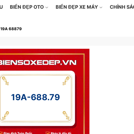
ỆU
BIỂN ĐẸP OTO
BIỂN ĐẸP XE MÁY
CHÍNH S
19A 68879
19A-688.79