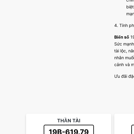
biệ
mạn
4. Tính p
Biển số
19
Sức mạnh
tài lộc, 
nhân muốn
cảnh và mụ
Ưu đãi đặ
THẦN TÀI
19B-619.79