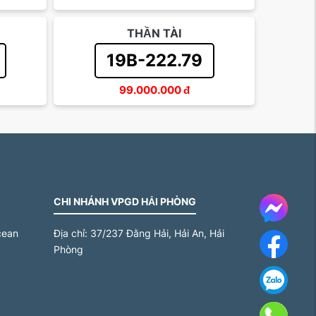
THẦN TÀI
19B-222.79
99.000.000
đ
CHI NHÁNH VPGD HẢI PHÒNG
Messe
cean
Địa chỉ:
37/237 Đằng Hải, Hải An, Hải
Face
Phòng
Za