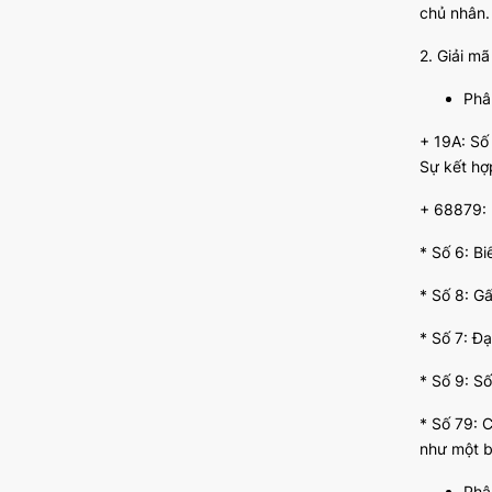
chủ nhân.
2. Giải m
Phâ
+ 19A: Số 
Sự kết hợ
+ 68879:
* Số 6: Bi
* Số 8: Gấ
* Số 7: Đ
* Số 9: Số
* Số 79: 
như một b
Phâ