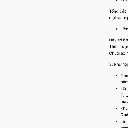
Tổng các s
mọi sự hợ
Liê
Dãy số 68
Thổ – tượ
Chuỗi số n
3. Phù hợ
Năm
năm
Tên
T, 
may
Khu
Quả
Lĩn
chí