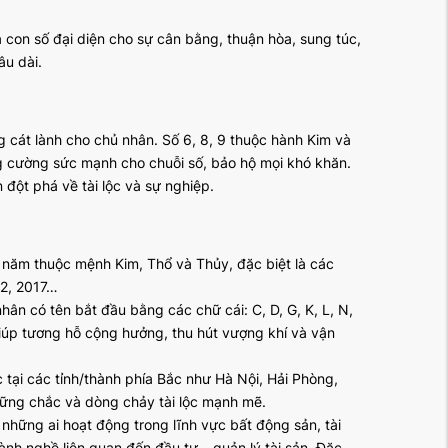
là con số đại diện cho sự cân bằng, thuận hòa, sung túc,
âu dài.
 cát lành cho chủ nhân. Số 6, 8, 9 thuộc hành Kim và
ng cường sức mạnh cho chuỗi số, bảo hộ mọi khó khăn.
 đột phá về tài lộc và sự nghiệp.
 năm thuộc mệnh Kim, Thổ và Thủy, đặc biệt là các
12, 2017…
ân có tên bắt đầu bằng các chữ cái: C, D, G, K, L, N,
giúp tương hỗ cộng hưởng, thu hút vượng khí và vận
tại các tỉnh/thành phía Bắc như Hà Nội, Hải Phòng,
vững chắc và dòng chảy tài lộc mạnh mẽ.
những ai hoạt động trong lĩnh vực bất động sản, tài
ành nghề liên quan đến đầu tư – quản lý tài sản. Đặc