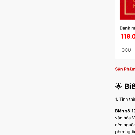
Danh m
119.
-QCU
Sản Phẩm
🌟
Bi
1. Tỉnh th
Biển số
19
văn hóa V
nên nguồn
phương ti