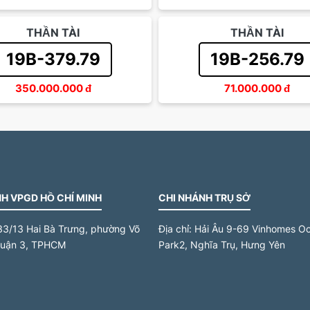
THẦN TÀI
THẦN TÀI
19B-379.79
19B-256.79
350.000.000
đ
71.000.000
đ
H VPGD HỒ CHÍ MINH
CHI NHÁNH TRỤ SỞ
33/13 Hai Bà Trưng, phường Võ
Địa chỉ:
Hải Âu 9-69 Vinhomes O
quận 3, TPHCM
Park2, Nghĩa Trụ, Hưng Yên