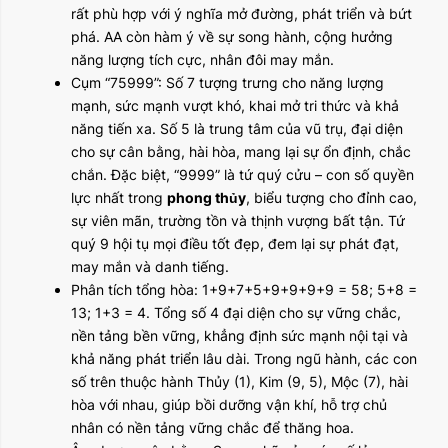
rất phù hợp với ý nghĩa mở đường, phát triển và bứt
phá. AA còn hàm ý về sự song hành, cộng hưởng
năng lượng tích cực, nhân đôi may mắn.
Cụm “75999”: Số 7 tượng trưng cho năng lượng
mạnh, sức mạnh vượt khó, khai mở tri thức và khả
năng tiến xa. Số 5 là trung tâm của vũ trụ, đại diện
cho sự cân bằng, hài hòa, mang lại sự ổn định, chắc
chắn. Đặc biệt, “9999” là tứ quý cửu – con số quyền
lực nhất trong
phong thủy
, biểu tượng cho đỉnh cao,
sự viên mãn, trường tồn và thịnh vượng bất tận. Tứ
quý 9 hội tụ mọi điều tốt đẹp, đem lại sự phát đạt,
may mắn và danh tiếng.
Phân tích tổng hòa: 1+9+7+5+9+9+9+9 = 58; 5+8 =
13; 1+3 = 4. Tổng số 4 đại diện cho sự vững chắc,
nền tảng bền vững, khẳng định sức mạnh nội tại và
khả năng phát triển lâu dài. Trong ngũ hành, các con
số trên thuộc hành Thủy (1), Kim (9, 5), Mộc (7), hài
hòa với nhau, giúp bồi dưỡng vận khí, hỗ trợ chủ
nhân có nền tảng vững chắc để thăng hoa.