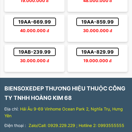
19.000.000
đ
48.000.000
đ
19AA-669.99
19AA-859.99
40.000.000
đ
30.000.000
đ
19AB-239.99
19AA-829.99
30.000.000
đ
19.000.000
đ
BIENSOXEDEP THƯƠNG HIỆU THUỘC CÔNG
TY TNHH HOÀNG KIM 68
Địa chỉ:
Hải Âu 9-69 Vinhome Ocean Park 2, Nghĩa Trụ, Hưng
Yên
Điện thoại :
Zalo/Call: 0929.229.229 ; Hotline 2: 0993555555