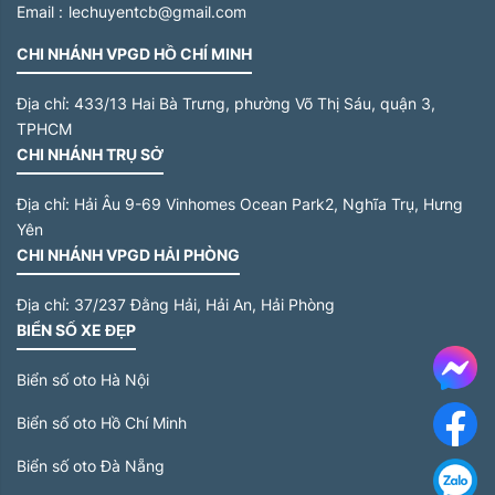
Email :
lechuyentcb@gmail.com
CHI NHÁNH VPGD HỒ CHÍ MINH
Địa chỉ:
433/13 Hai Bà Trưng, phường Võ Thị Sáu, quận 3,
TPHCM
CHI NHÁNH TRỤ SỞ
Địa chỉ:
Hải Âu 9-69 Vinhomes Ocean Park2, Nghĩa Trụ, Hưng
Yên
CHI NHÁNH VPGD HẢI PHÒNG
Địa chỉ:
37/237 Đằng Hải, Hải An, Hải Phòng
BIỂN SỐ XE ĐẸP
Me
Biển số oto Hà Nội
Biển số oto Hồ Chí Minh
F
Biển số oto Đà Nẵng