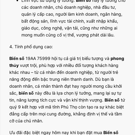
Lĩnh vực sử dụng lý tưởng:
Biển số
này lý tưởng cho
các doanh nhân, chủ doanh nghiệp, nhà đầu tư,
quản lý cấp cao, người làm kinh doanh, ngân hàng,
bất động sản, lĩnh vực tài chính, xuất nhập khẩu,
giáo dục, công nghệ, vận tải, cũng như những ai
mong muốn củng cố vị thế, vượng phát dài lâu.
4. Tính phổ dụng cao:
Biển số
19AA 75999 hội tụ cả giá trị biểu tượng và
phong
thủy
vượt trội, phù hợp với nhiều đối tượng khách hàng
khác nhau – từ cá nhân đến doanh nghiệp, từ người trẻ
năng động đến bậc trung niên thanh danh. Dù bạn là
doanh nhân, cá nhân thành đạt hay người mong cầu khởi
sắc,
biển số
này đều là lựa chọn lý tưởng, mang lại sự tự
tin, năng lượng tích cực và vận khí thịnh vượng.
Biển số
tứ
quý 9 kết hợp với mã tỉnh Phú Thọ còn tạo ra sự khác biệt
đẳng cấp trên mọi cung đường, khẳng định vị thế và tầm
cỡ của chủ nhân.
Ưu đãi đặc biệt ngay hôm nay khi bạn đặt mua
Biển số