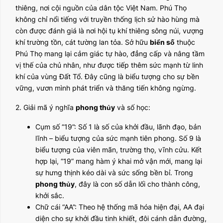
thiêng, nơi cội nguồn của dân tộc Việt Nam. Phú Thọ
không chỉ nổi tiếng với truyền thống lịch sử hào hùng mà
còn được đánh giá là nơi hội tụ khí thiêng sông núi, vượng
khí trường tồn, cát tường lan tỏa. Sở hữu
biển số
thuộc
Phú Thọ mang lại cảm giác tự hào, đẳng cấp và nâng tầm
vị thế của chủ nhân, như được tiếp thêm sức mạnh từ linh
khí của vùng Đất Tổ. Đây cũng là biểu tượng cho sự bền
vững, vươn mình phát triển và thăng tiến không ngừng.
2. Giải mã ý nghĩa
phong thủy
và số học:
Cụm số “19”: Số 1 là số của khởi đầu, lãnh đạo, bản
lĩnh – biểu tượng của sức mạnh tiên phong. Số 9 là
biểu tượng của viên mãn, trường thọ, vĩnh cửu. Kết
hợp lại, “19” mang hàm ý khai mở vận mới, mang lại
sự hưng thịnh kéo dài và sức sống bền bỉ. Trong
phong thủy
, đây là con số dẫn lối cho thành công,
khởi sắc.
Chữ cái “AA”: Theo hệ thống mã hóa hiện đại, AA đại
diện cho sự khởi đầu tinh khiết, đôi cánh dẫn đường,