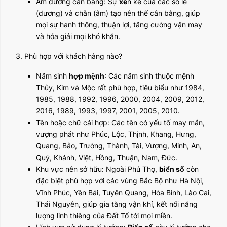
Âm dương cân bằng: Sự
xe
n kẽ của các số lẻ
(dương) và chẵn (âm) tạo nên thế cân bằng, giúp
mọi sự hanh thông, thuận lợi, tăng cường vận may
và hóa giải mọi khó khăn.
3. Phù hợp với khách hàng nào?
Năm sinh
hợp mệnh
: Các năm sinh thuộc mệnh
Thủy, Kim và Mộc rất phù hợp, tiêu biểu như 1984,
1985, 1988, 1992, 1996, 2000, 2004, 2009, 2012,
2016, 1989, 1993, 1997, 2001, 2005, 2010.
Tên hoặc chữ cái hợp: Các tên có yếu tố may mắn,
vượng phát như Phúc, Lộc, Thịnh, Khang, Hưng,
Quang, Bảo, Trường, Thành, Tài, Vượng, Minh, An,
Quý, Khánh, Việt, Hồng, Thuận, Nam, Đức.
Khu vực nên sở hữu: Ngoài Phú Thọ,
biển số
còn
đặc biệt phù hợp với các vùng Bắc Bộ như Hà Nội,
Vĩnh Phúc, Yên Bái, Tuyên Quang, Hòa Bình, Lào Cai,
Thái Nguyên, giúp gia tăng vận khí, kết nối năng
lượng linh thiêng của Đất Tổ tới mọi miền.