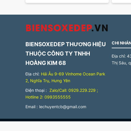
CHI NHÁN
BIENSOXEDEP THƯƠNG HIỆU
THUỘC CÔNG TY TNHH
Địa chỉ:
4
HOÀNG KIM 68
Thị Sáu, 
Địa chỉ:
Hải Âu 9-69 Vinhome Ocean Park
2, Nghĩa Trụ, Hưng Yên
Điện thoại :
Zalo/Call: 0929.229.229 ;
Hotline 2: 0993555555
Email :
lechuyentcb@gmail.com