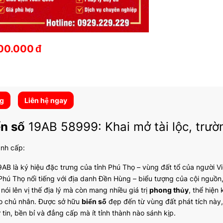
00.000
đ
ng
Liên hệ ngay
ển số
19AB 58999: Khai mở tài lộc, trườ
ành cấp:
AB là ký hiệu đặc trưng của tỉnh Phú Thọ – vùng đất tổ của người Việt
Phú Thọ nổi tiếng với địa danh Đền Hùng – biểu tượng của cội nguồn,
nói lên vị thế địa lý mà còn mang nhiều giá trị
phong thủy
, thể hiện
ho chủ nhân. Được sở hữu
biển số
đẹp đến từ vùng đất phát tích này,
 tin, bền bỉ và đẳng cấp mà ít tỉnh thành nào sánh kịp.