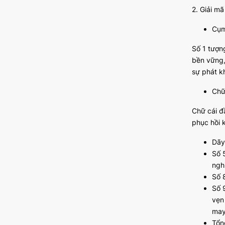
2. Giải m
Cụm
Số 1 tượn
bền vững,
sự phát k
Chữ
Chữ cái đ
phục hồi 
Dãy
Số 
ngh
Số 
Số 
vẹn
may
Tổn