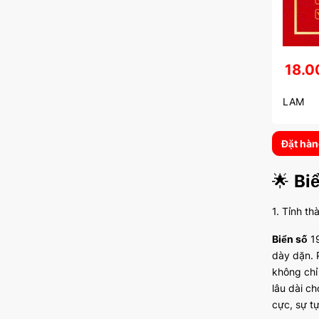
18.0
LAM
Đặt hà
🌟
Bi
1. Tỉnh th
Biển số
19
dày dặn. 
không chỉ 
lâu dài c
cực, sự tự