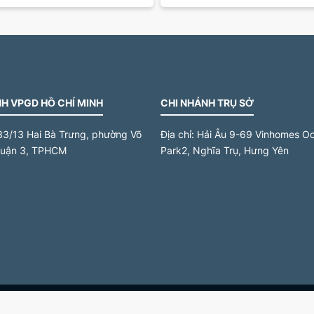
H VPGD HỒ CHÍ MINH
CHI NHÁNH TRỤ SỞ
33/13 Hai Bà Trưng, phường Võ
Địa chỉ:
Hải Âu 9-69 Vinhomes O
quận 3, TPHCM
Park2, Nghĩa Trụ, Hưng Yên
Copyright 2023 by HoangKim68 - All right Recived