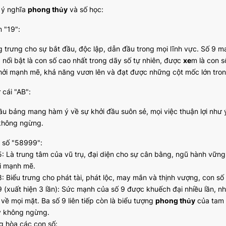
ã ý nghĩa
phong thủy
và số học:
 "19":
g trưng cho sự bắt đầu, độc lập, dẫn đầu trong mọi lĩnh vực. Số 9 ma
 nổi bật là con số cao nhất trong dãy số tự nhiên, được
xe
m là con 
hởi mạnh mẽ, khả năng vươn lên và đạt được những cột mốc lớn tro
 cái "AB":
ầu bảng mang hàm ý về sự khởi đầu suôn sẻ, mọi việc thuận lợi như ý
không ngừng.
 số "58999":
5: Là trung tâm của vũ trụ, đại diện cho sự cân bằng, ngũ hành vững
i mạnh mẽ.
8: Biểu trưng cho phát tài, phát lộc, may mắn và thịnh vượng, con số
9 (xuất hiện 3 lần): Sức mạnh của số 9 được khuếch đại nhiều lần, n
 về mọi mặt. Ba số 9 liên tiếp còn là biểu tượng
phong thủy
của tam 
 không ngừng.
g hòa các con số: