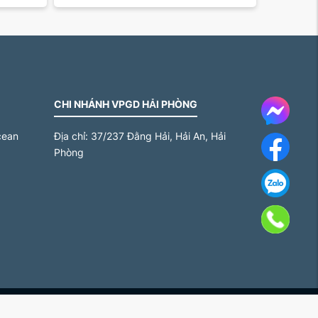
CHI NHÁNH VPGD HẢI PHÒNG
Messe
cean
Địa chỉ:
37/237 Đằng Hải, Hải An, Hải
Face
Phòng
Za
Gọi 