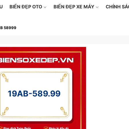
ỆU
BIỂN ĐẸP OTO
BIỂN ĐẸP XE MÁY
CHÍNH S
AB 58999
19AB-589.99