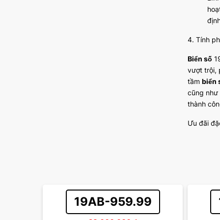
hoạ
định
4. Tính p
Biển số
19
vượt trội
tầm
biển 
cũng như 
thành côn
Ưu đãi đặ
19AB-959.99