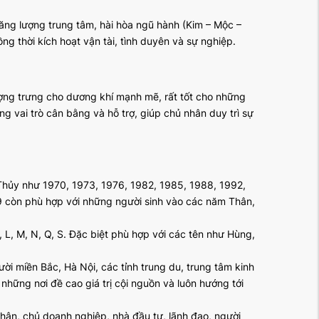
ng lượng trung tâm, hài hòa ngũ hành (Kim – Mộc –
g thời kích hoạt vận tài, tình duyên và sự nghiệp.
ượng trưng cho dương khí mạnh mẽ, rất tốt cho những
g vai trò cân bằng và hỗ trợ, giúp chủ nhân duy trì sự
Thủy như 1970, 1973, 1976, 1982, 1985, 1988, 1992,
9 còn phù hợp với những người sinh vào các năm Thân,
 L, M, N, Q, S. Đặc biệt phù hợp với các tên như Hùng,
i miền Bắc, Hà Nội, các tỉnh trung du, trung tâm kinh
hững nơi đề cao giá trị cội nguồn và luôn hướng tới
ân, chủ doanh nghiệp, nhà đầu tư, lãnh đạo, người