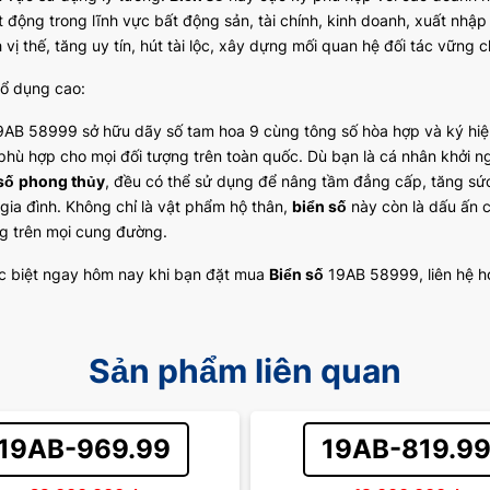
t động trong lĩnh vực bất động sản, tài chính, kinh doanh, xuất nhậ
 vị thế, tăng uy tín, hút tài lộc, xây dựng mối quan hệ đối tác vững 
hổ dụng cao:
AB 58999 sở hữu dãy số tam hoa 9 cùng tông số hòa hợp và ký hiệu đ
, phù hợp cho mọi đối tượng trên toàn quốc. Dù bạn là cá nhân khởi 
số
phong thủy
, đều có thể sử dụng để nâng tầm đẳng cấp, tăng sức 
gia đình. Không chỉ là vật phẩm hộ thân,
biển số
này còn là dấu ấn c
g trên mọi cung đường.
c biệt ngay hôm nay khi bạn đặt mua
Biển số
19AB 58999, liên hệ ho
Sản phẩm liên quan
19AB-969.99
19AB-819.9