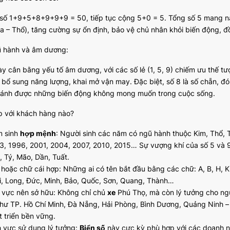
số 1+9+5+8+9+9+9 = 50, tiếp tục cộng 5+0 = 5. Tổng số 5 mang nă
a – Thổ), tăng cường sự ổn định, bảo vệ chủ nhân khỏi biến động, đồn
 hành và âm dương:
y cân bằng yếu tố âm dương, với các số lẻ (1, 5, 9) chiếm ưu thế t
 bổ sung năng lượng, khai mở vận may. Đặc biệt, số 8 là số chẵn, đón
tránh được những biến động không mong muốn trong cuộc sống.
p với khách hàng nào?
 sinh
hợp mệnh
: Người sinh các năm có ngũ hành thuộc Kim, Thổ, 
3, 1996, 2001, 2004, 2007, 2010, 2015… Sự vượng khí của số 5 và 
, Tý, Mão, Dần, Tuất.
 hoặc chữ cái hợp: Những ai có tên bắt đầu bằng các chữ: A, B, H, K,
i, Long, Đức, Minh, Bảo, Quốc, Sơn, Quang, Thành…
 vực nên sở hữu: Không chỉ chủ
xe
Phú Thọ, mà còn lý tưởng cho ngườ
như TP. Hồ Chí Minh, Đà Nẵng, Hải Phòng, Bình Dương, Quảng Ninh – n
t triển bền vững.
h vực sử dụng lý tưởng:
Biển số
này cực kỳ phù hợp với các doanh nh