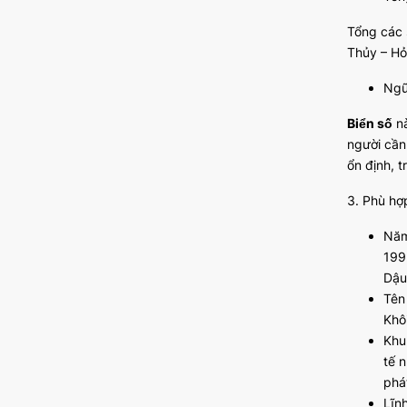
Tổng các 
Thủy – Hỏ
Ngũ
Biển số
nà
người cần
ổn định, 
3. Phù hợ
Năm
199
Dậu
Tên
Khô
Khu
tế 
phá
Lĩn