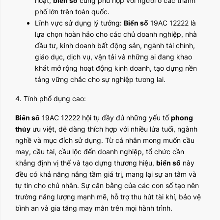
hoạt,
biển số
cũng phù hợp với người ở các thành
phố lớn trên toàn quốc.
Lĩnh vực sử dụng lý tưởng:
Biển số
19AC 12222 là
lựa chọn hoàn hảo cho các chủ doanh nghiệp, nhà
đầu tư, kinh doanh bất động sản, ngành tài chính,
giáo dục, dịch vụ, vận tải và những ai đang khao
khát mở rộng hoạt động kinh doanh, tạo dựng nền
tảng vững chắc cho sự nghiệp tương lai.
4. Tính phổ dụng cao:
Biển số
19AC 12222 hội tụ đầy đủ những yếu tố
phong
thủy
ưu việt, dễ dàng thích hợp với nhiều lứa tuổi, ngành
nghề và mục đích sử dụng. Từ cá nhân mong muốn cầu
may, cầu tài, cầu lộc đến doanh nghiệp, tổ chức cần
khẳng định vị thế và tạo dựng thương hiệu,
biển số
này
đều có khả năng nâng tầm giá trị, mang lại sự an tâm và
tự tin cho chủ nhân. Sự cân bằng của các con số tạo nên
trường năng lượng mạnh mẽ, hỗ trợ thu hút tài khí, bảo vệ
bình an và gia tăng may mắn trên mọi hành trình.