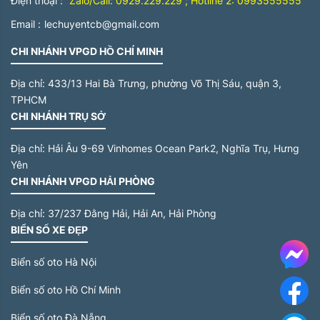
Điện thoại :
Zalo/Call: 0929.229.229 ; Hotline 2: 0993555555
Email :
lechuyentcb@gmail.com
CHI NHÁNH VPGD HỒ CHÍ MINH
Địa chỉ:
433/13 Hai Bà Trưng, phường Võ Thị Sáu, quận 3,
TPHCM
CHI NHÁNH TRỤ SỞ
Địa chỉ:
Hải Âu 9-69 Vinhomes Ocean Park2, Nghĩa Trụ, Hưng
Yên
CHI NHÁNH VPGD HẢI PHÒNG
Địa chỉ:
37/237 Đằng Hải, Hải An, Hải Phòng
BIỂN SỐ XE ĐẸP
Me
Biển số oto Hà Nội
Biển số oto Hồ Chí Minh
F
Biển số oto Đà Nẵng