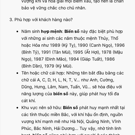
vượng khí và hóa giải mọi điềm xấu, tạo nên lá chắn
bảo vệ vững chắc cho chủ nhân.
3. Phù hợp với khách hàng nào?
Năm sinh
hợp mệnh
:
Biển số
này đặc biệt phù hợp
với những ai sinh các năm thuộc mệnh Thủy, Thổ
hoặc Hỏa như 1989 (Kỷ Tỵ), 1990 (Canh Ngọ), 1996
(Bính Tý), 1991 (Tân Mùi), 1995 (Ất Hợi), 1978 (Mậu
Ngọ), 1987 (Đinh Mão), 1994 (Giáp Tuất), 1986
(Bính Dần), 1979 (Kỷ Mùi).
Tên hoặc chữ cái hợp: Những tên bắt đầu bằng các
chữ cái A, C, D, H, L, N, T, V… như Anh, Cường,
Dũng, Hưng, Lâm, Nam, Tuấn, Vũ… sẽ hòa điệu với
năng lượng của
biển số
này, giúp phát huy tối đa
cát khí.
Khu vực nên sở hữu:
Biển số
phát huy mạnh nhất tại
các tỉnh thuộc miền Bắc, với khí hậu ổn định, nguồn
vượng khí mạnh mẽ như Hà Nội, Quảng Ninh, Vĩnh
Phúc, Bắc Ninh, Hải Dương… Tuy vậy, nhờ tính linh