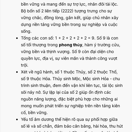
bền vững và mang đến sự trợ lực, nhân đôi tài lộc.
Bộ bốn số 2 liên tiếp (2222) tượng trưng cho sự
vững chắc, đồng lòng, gắn kết, giúp chủ nhân xây
dựng nền tảng vững bền trong sự nghiệp và cuộc
sống.
Tổng các con số: 1 + 2 + 2 + 2 + 2 = 9. Số 9 là con
số tối thượng trong
phong thủy
, hàm ý trường cửu,
vững bền và thịnh vượng. Số 9 còn đại diện cho
quyền lực, địa vị, sự viên mãn và thành công vượt
trội.
Xét về ngũ hành, số 1 thuộc Thủy, số 2 thuộc Thổ,
số 9 thuộc Hỏa. Thủy sinh Mộc, Mộc sinh Hỏa - chu
trình sinh thuận, đem đến vận khí liên tục, tài lộc sinh
sôi nảy nở. Sự lặp lại của số 2 giúp ổn định các
nguồn năng lượng, đặc biệt phù hợp cho những ai
mong muốn phát triển sự nghiệp trên nền tảng kiên
cố, bền vững.
Yếu tố âm dương thể hiện rõ qua sự phối hợp giữa
số lẻ và số chẵn, đảm bảo cân bằng, hài hòa, thu hút