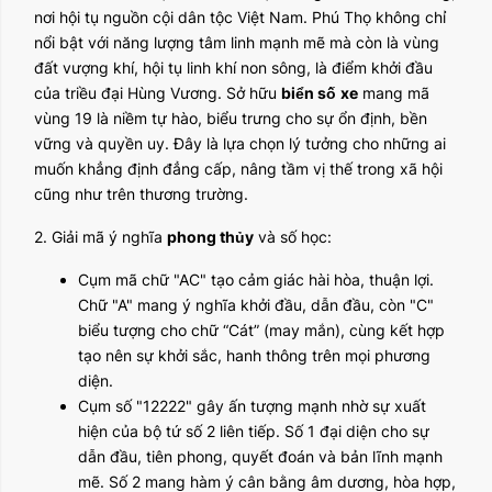
nơi hội tụ nguồn cội dân tộc Việt Nam. Phú Thọ không chỉ
nổi bật với năng lượng tâm linh mạnh mẽ mà còn là vùng
đất vượng khí, hội tụ linh khí non sông, là điểm khởi đầu
của triều đại Hùng Vương. Sở hữu
biển số
xe
mang mã
vùng 19 là niềm tự hào, biểu trưng cho sự ổn định, bền
vững và quyền uy. Đây là lựa chọn lý tưởng cho những ai
muốn khẳng định đẳng cấp, nâng tầm vị thế trong xã hội
cũng như trên thương trường.
2. Giải mã ý nghĩa
phong thủy
và số học:
Cụm mã chữ "AC" tạo cảm giác hài hòa, thuận lợi.
Chữ "A" mang ý nghĩa khởi đầu, dẫn đầu, còn "C"
biểu tượng cho chữ “Cát” (may mắn), cùng kết hợp
tạo nên sự khởi sắc, hanh thông trên mọi phương
diện.
Cụm số "12222" gây ấn tượng mạnh nhờ sự xuất
hiện của bộ tứ số 2 liên tiếp. Số 1 đại diện cho sự
dẫn đầu, tiên phong, quyết đoán và bản lĩnh mạnh
mẽ. Số 2 mang hàm ý cân bằng âm dương, hòa hợp,