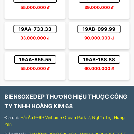
55.000.000
đ
39.000.000
đ
19AA-733.33
19AB-099.99
33.000.000
đ
90.000.000
đ
19AA-855.55
19AB-188.88
55.000.000
đ
60.000.000
đ
BIENSOXEDEP THƯƠNG HIỆU THUỘC CÔNG
TY TNHH HOÀNG KIM 68
Địa chỉ:
Hải Âu 9-69 Vinhome Ocean Park 2, Nghĩa Trụ, Hưng
Yên