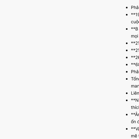
Phâ
**1
cuộ
**B
mọi 
**2
**21
**2
**68
Phâ
Tổn
man
Liê
**N
thíc
**Âm
ổn đ
**Vậ
mẽ 