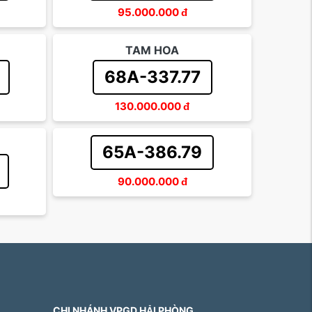
95.000.000
đ
TAM HOA
68A-337.77
130.000.000
đ
65A-386.79
90.000.000
đ
CHI NHÁNH VPGD HẢI PHÒNG