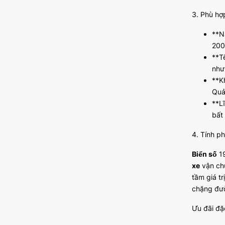
3. Phù hợ
**N
200
**T
như
**K
Quả
**L
bất 
4. Tính p
Biển số
19
xe
vận chu
tầm giá tr
chặng đư
Ưu đãi đặ