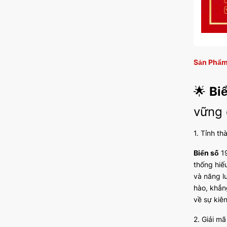
Sản Phẩm
🌟
Bi
vững 
1. Tỉnh th
Biển số
19
thống hiế
và năng l
hào, khẳn
về sự kiên
2. Giải m