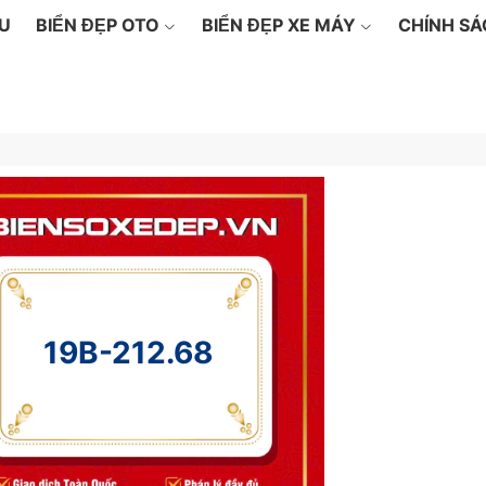
ỆU
BIỂN ĐẸP OTO
BIỂN ĐẸP XE MÁY
CHÍNH S
19B-212.68