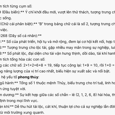
n tích từng cụm số:
9 (Đầu biển):** Ý chỉ khởi đầu mới, vượt lên thử thách, tượng trưng c
c sống.
 (Chữ cái phân biệt):** “B” trong bảng chữ cái là số 2, tượng trưng 
việc.
1268 (Dãy số cá nhân):**
:** Số của phát triển, hội tụ và mở rộng, đem lại cơ hội kết nối, hợp 
6:** Tượng trưng cho lộc tài, gặp nhiều may mắn trong sự nghiệp, lu
:** Số phát lộc, đại diện cho tài vận hưng thịnh, dồi dào, tài khí ha
n tích tổng hòa các con số:
g các chữ số: 2+1+2+6+8 = 19, tiếp tục cộng lại: 1+9 = 10, rồi 1+0 = 
g năng lượng của vị trí cao nhất, biểu hiện sự xuất sắc và nổi bật.
n hệ yếu tố
phong thủy
:
gũ hành:** Tổng số 1 thuộc mệnh Thủy, biểu trưng cho trí tuệ, linh
h ứng tuyệt vời.
 dương:** Sự kết hợp giữa các số chẵn – lẻ (2, 1, 2, 6, 8) hài hòa, t
ịnh trong mọi lĩnh vực.
n khí:** Dễ thu hút tài lộc, cát khí, thuận lợi cho cả sự nghiệp lẫn 
từ môi trường xung quanh.