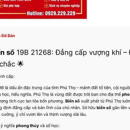
 Đã Bán
ển số
19B 21268: Đẳng cấp vượng khí –
chắc 🌟
ành cấp:
B là dấu ấn đặc trưng của tỉnh Phú Thọ – mảnh đất tổ tiên, cội nguồn 
u học, hiếu nghĩa. Phú Thọ là vùng đất được trời ban cho địa thế
pho
ượng tích cực lan tỏa bốn phương.
Biển số
xuất phát từ Phú Thọ luôn 
g định đẳng cấp và bản lĩnh của chủ nhân. Sở hữu
biển số
gắn liền 
 cường, ý chí vươn lên và thịnh vượng dài lâu.
ã ý nghĩa
phong thủy
và số học: