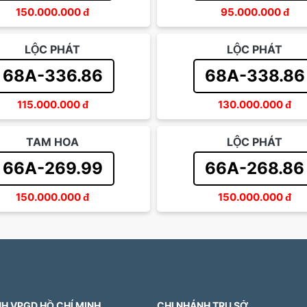
150.000.000
đ
95.000.000
đ
LỘC PHÁT
LỘC PHÁT
68A-336.86
68A-338.86
115.000.000
đ
130.000.000
đ
TAM HOA
LỘC PHÁT
66A-269.99
66A-268.86
150.000.000
đ
150.000.000
đ
H VPGD HỒ CHÍ MINH
CHI NHÁNH TRỤ SỞ