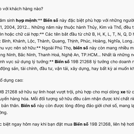
p với khách hàng nào?
ăm sinh
hợp mệnh
:**
Biển số
này đặc biệt phù hợp với những người
1, 2004, 2012… Những năm này thuộc hành Thủy, Kim và Thổ, đều t
ên hoặc chữ cái hợp:** Các tên bắt đầu từ chữ B, H, K, L, T, N, Q, D
: Bình, Khánh, Lộc, Thành, Quang, Thịnh, Phúc, Hoàng, Nghĩa, Long
hu vực nên sở hữu:** Ngoài Phú Thọ,
biển số
này còn mang nhiều ma
ng Ninh, Bắc Ninh, Thanh Hoá, Nghệ An, TP.HCM… Nhất là những nơi 
ĩnh vực sử dụng lý tưởng:**
Biển số
19B 21268 lý tưởng cho doanh n
động sản, tài chính, đầu tư, vận tải, xây dựng, hay bất kỳ ai muốn kh
hổ dụng cao:
B 21268 sở hữu sự linh hoạt vượt trội, phù hợp cho mọi dòng
xe
từ 
yển hàng hóa. Mỗi đối tượng sở hữu đều cảm nhận được khí chất ri
ị bản thân.
Biển số
này còn được lòng đông đảo giới chơi số, mang lạ
ờng.
c biệt ngay hôm nay khi bạn đặt mua
Biển số
19B 21268, liên hệ hotl