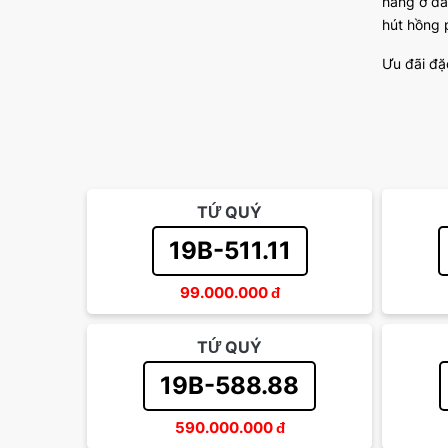
hàng ở đa
hút hồng 
Ưu đãi đặ
TỨ QUÝ
19B-511.11
99.000.000
đ
TỨ QUÝ
19B-588.88
590.000.000
đ