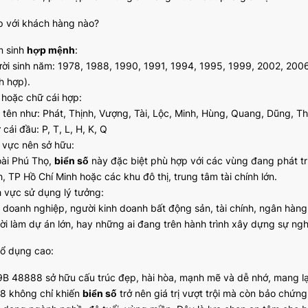
p với khách hàng nào?
 sinh
hợp mệnh
:
ời sinh năm: 1978, 1988, 1990, 1991, 1994, 1995, 1999, 2002, 200
h hợp).
 hoặc chữ cái hợp:
 tên như: Phát, Thịnh, Vượng, Tài, Lộc, Minh, Hùng, Quang, Dũng, Th
cái đầu: P, T, L, H, K, Q
 vực nên sở hữu:
ài Phú Thọ,
biển số
này đặc biệt phù hợp với các vùng đang phát t
, TP Hồ Chí Minh hoặc các khu đô thị, trung tâm tài chính lớn.
h vực sử dụng lý tưởng:
 doanh nghiệp, người kinh doanh bất động sản, tài chính, ngân hàng,
ời làm dự án lớn, hay những ai đang trên hành trình xây dựng sự ngh
hổ dụng cao:
B 48888 sở hữu cấu trúc đẹp, hài hòa, mạnh mẽ và dễ nhớ, mang lại 
 8 không chỉ khiến
biển số
trở nên giá trị vượt trội mà còn bảo chứng