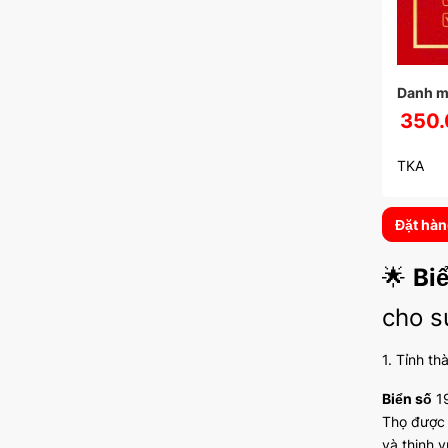
Danh m
350.
TKA
Đặt hà
🌟
Bi
cho s
1. Tỉnh th
Biển số
19
Thọ đượ
và thịnh 