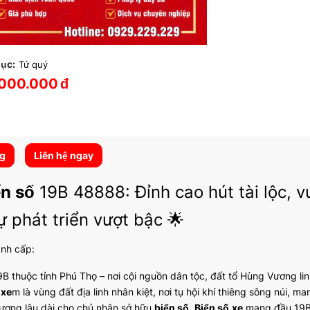
ục:
Tứ quý
000.000
đ
ng
Liên hệ ngay
ển số
19B 48888: Đỉnh cao hút tài lộc, v
ự phát triển vượt bậc 🌟
ành cấp:
B thuộc tỉnh Phú Thọ – nơi cội nguồn dân tộc, đất tổ Hùng Vương lin
c
xe
m là vùng đất địa linh nhân kiệt, nơi tụ hội khí thiêng sông núi, 
vượng lâu dài cho chủ nhân sở hữu
biển số
.
Biển số
xe
mang đầu 19B k