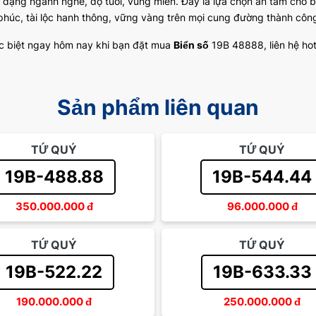
 dạng ngành nghề, độ tuổi, vùng miền. Đây là lựa chọn an tâm cho 
phúc, tài lộc hanh thông, vững vàng trên mọi cung đường thành côn
c biệt ngay hôm nay khi bạn đặt mua
Biển số
19B 48888, liên hệ hot
Sản phẩm liên quan
TỨ QUÝ
TỨ QUÝ
19B-488.88
19B-544.44
350.000.000
đ
96.000.000
đ
TỨ QUÝ
TỨ QUÝ
19B-522.22
19B-633.33
190.000.000
đ
250.000.000
đ