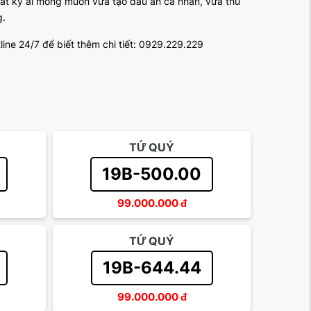
bất kỳ ai mong muốn vừa tạo dấu ấn cá nhân, vừa thu
g.
line 24/7 để biết thêm chi tiết: 0929.229.229
TỨ QUÝ
19B-500.00
99.000.000
đ
TỨ QUÝ
19B-644.44
99.000.000
đ