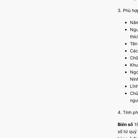
3. Phù hợ
Năm
Ngư
thíc
Tên
Các
Chữ 
Khu
Ngo
Ninh
Lĩn
Chủ
ngư
4. Tính p
Biển số
19
số tứ quý