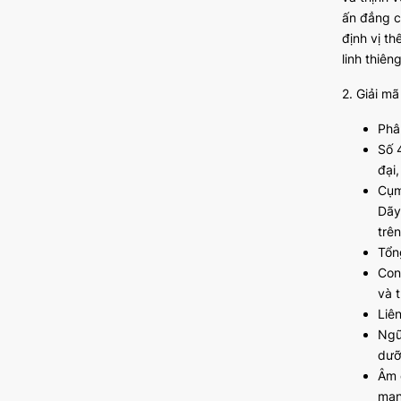
ấn đẳng c
định vị t
linh thiên
2. Giải m
Phâ
Số 
đại
Cụm
Dãy
trê
Tổn
Con
và t
Liê
Ngũ
dưỡ
Âm 
mạn