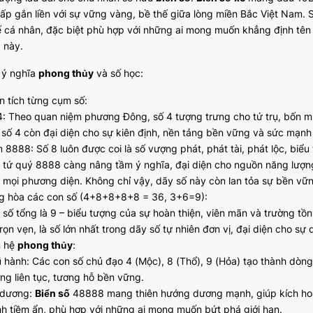
ấp gắn liền với sự vững vàng, bề thế giữa lòng miền Bắc Việt Nam.
hế cá nhân, đặc biệt phù hợp với những ai mong muốn khẳng định tên
g này.
ã ý nghĩa
phong thủy
và số học:
n tích từng cụm số:
4: Theo quan niệm phương Đông, số 4 tượng trưng cho tứ trụ, bốn
, số 4 còn đại diện cho sự kiên định, nền tảng bền vững và sức mạnh 
 8888: Số 8 luôn được coi là số vượng phát, phát tài, phát lộc, biểu 
 tứ quý 8888 càng nâng tầm ý nghĩa, đại diện cho nguồn năng lượng
n mọi phương diện. Không chỉ vậy, dãy số này còn lan tỏa sự bền vững,
g hòa các con số (4+8+8+8+8 = 36, 3+6=9):
 số tổng là 9 – biểu tượng của sự hoàn thiện, viên mãn và trường t
rọn vẹn, là số lớn nhất trong dãy số tự nhiên đơn vị, đại diện cho sự
n hệ
phong thủy
:
 hành: Các con số chủ đạo 4 (Mộc), 8 (Thổ), 9 (Hỏa) tạo thành dòng
ng liên tục, tương hỗ bền vững.
dương:
Biển số
48888 mang thiên hướng dương mạnh, giúp kích hoạt
h tiềm ẩn, phù hợp với những ai mong muốn bứt phá giới hạn.