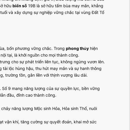
 Sở hữu
biển số
19B là sở hữu tấm bùa may mắn, khẳng
 tuổi và xây dựng sự nghiệp vững chắc tại vùng Đất Tổ
 mùa, bốn phương vững chắc. Trong
phong thủy
hiện
nội tại, là khởi nguồn cho mọi thành công.
trưng cho sự phát triển liên tục, không ngừng vươn lên.
 tài lộc hùng hậu, thu hút may mắn và sự hanh thông
 trường tồn, gắn liền với thịnh vượng lâu dài.
ồn. Số 9 mang năng lượng của sự quyền lực, bền vững
 dẫn đầu, đỉnh cao thành công.
 chảy năng lượng Mộc sinh Hỏa, Hỏa sinh Thổ, nuôi
 vận khí, tăng cường sự quyết đoán, khai mở sức