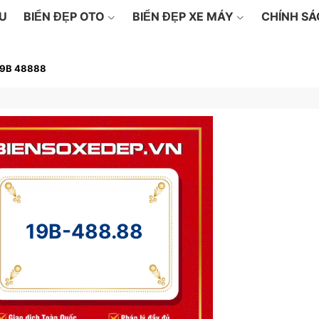
ỆU
BIỂN ĐẸP OTO
BIỂN ĐẸP XE MÁY
CHÍNH S
19B 48888
19B-488.88