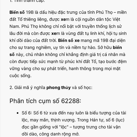
1. Tỉnh thành cấp:
Biển số
19B là dấu hiệu đặc trưng của tỉnh Phú Thọ – miền
đất Tổ thiêng liêng, được
xe
m là cội nguồn dân tộc Việt
Nam. Phú Thọ không chỉ nổi bật với truyền thống lịch sử
lâu đời mà còn được
xe
m là vùng đất tụ linh khí, hội tụ sinh
khí dồi dào của đất trời.
Biển số
xe
mang mã 19B đại diện
cho sự trang nghiêm, uy tín và niềm tự hào. Sở hữu
biển
số
này, chủ nhân không chỉ khẳng định giá trị cá nhân mà
còn được tiếp sức mạnh từ phúc khí đất Tổ, tạo bước đệm
vững vàng cho sự phát triển, hanh thông trong mọi mặt
cuộc sống.
2. Giải mã ý nghĩa
phong thủy
và số học:
Phân tích cụm số 62288:
Số 6: Số 6 từ xưa đến nay luôn là biểu tượng của tài
lộc, may mắn, thịnh vượng. Trong Hán tự, số 6 (lục)
đọc gần giống với "lộc" – tượng trưng cho tài vận
dồi dào, công danh rộng mở.