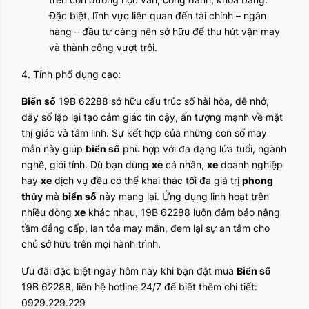
Đặc biệt, lĩnh vực liên quan đến tài chính – ngân
hàng – đầu tư càng nên sở hữu để thu hút vận may
và thành công vượt trội.
4. Tính phổ dụng cao:
Biển số
19B 62288 sở hữu cấu trúc số hài hòa, dễ nhớ,
dãy số lặp lại tạo cảm giác tin cậy, ấn tượng mạnh về mặt
thị giác và tâm linh. Sự kết hợp của những con số may
mắn này giúp
biển số
phù hợp với đa dạng lứa tuổi, ngành
nghề, giới tính. Dù bạn dùng
xe
cá nhân,
xe
doanh nghiệp
hay
xe
dịch vụ đều có thể khai thác tối đa giá trị
phong
thủy
mà
biển số
này mang lại. Ứng dụng linh hoạt trên
nhiều dòng
xe
khác nhau, 19B 62288 luôn đảm bảo nâng
tầm đẳng cấp, lan tỏa may mắn, đem lại sự an tâm cho
chủ sở hữu trên mọi hành trình.
Ưu đãi đặc biệt ngay hôm nay khi bạn đặt mua
Biển số
19B 62288, liên hệ hotline 24/7 để biết thêm chi tiết:
0929.229.229