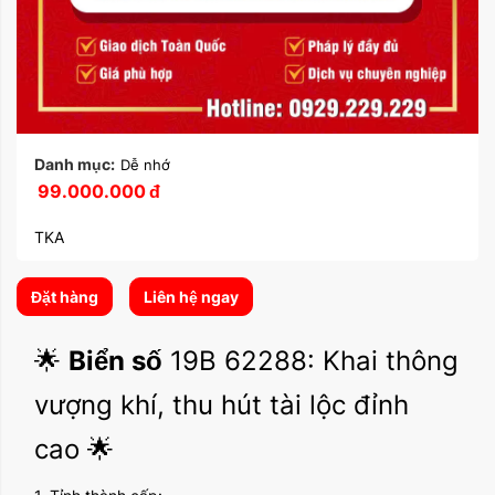
Danh mục:
Dễ nhớ
99.000.000
đ
TKA
Đặt hàng
Liên hệ ngay
🌟
Biển số
19B 62288: Khai thông
vượng khí, thu hút tài lộc đỉnh
cao 🌟