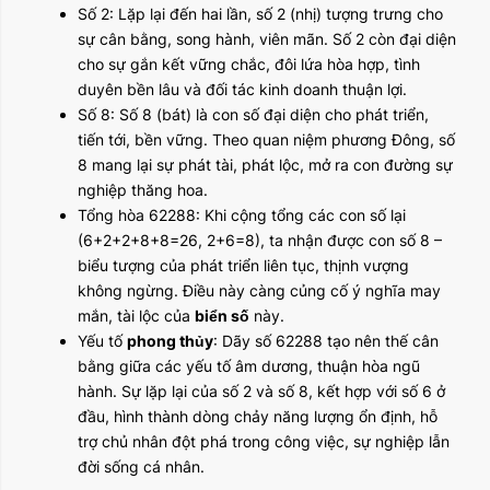
Số 2: Lặp lại đến hai lần, số 2 (nhị) tượng trưng cho
sự cân bằng, song hành, viên mãn. Số 2 còn đại diện
cho sự gắn kết vững chắc, đôi lứa hòa hợp, tình
duyên bền lâu và đối tác kinh doanh thuận lợi.
Số 8: Số 8 (bát) là con số đại diện cho phát triển,
tiến tới, bền vững. Theo quan niệm phương Đông, số
8 mang lại sự phát tài, phát lộc, mở ra con đường sự
nghiệp thăng hoa.
Tổng hòa 62288: Khi cộng tổng các con số lại
(6+2+2+8+8=26, 2+6=8), ta nhận được con số 8 –
biểu tượng của phát triển liên tục, thịnh vượng
không ngừng. Điều này càng củng cố ý nghĩa may
mắn, tài lộc của
biển số
này.
Yếu tố
phong thủy
: Dãy số 62288 tạo nên thế cân
bằng giữa các yếu tố âm dương, thuận hòa ngũ
hành. Sự lặp lại của số 2 và số 8, kết hợp với số 6 ở
đầu, hình thành dòng chảy năng lượng ổn định, hỗ
trợ chủ nhân đột phá trong công việc, sự nghiệp lẫn
đời sống cá nhân.