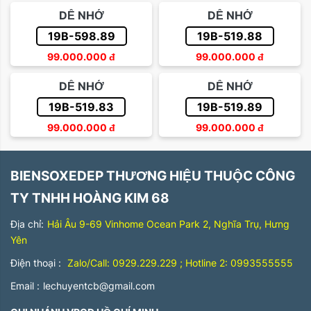
DỄ NHỚ
DỄ NHỚ
19B-598.89
19B-519.88
99.000.000
đ
99.000.000
đ
DỄ NHỚ
DỄ NHỚ
19B-519.83
19B-519.89
99.000.000
đ
99.000.000
đ
BIENSOXEDEP THƯƠNG HIỆU THUỘC CÔNG
TY TNHH HOÀNG KIM 68
Địa chỉ:
Hải Âu 9-69 Vinhome Ocean Park 2, Nghĩa Trụ, Hưng
Yên
Điện thoại :
Zalo/Call: 0929.229.229 ; Hotline 2: 0993555555
Email :
lechuyentcb@gmail.com