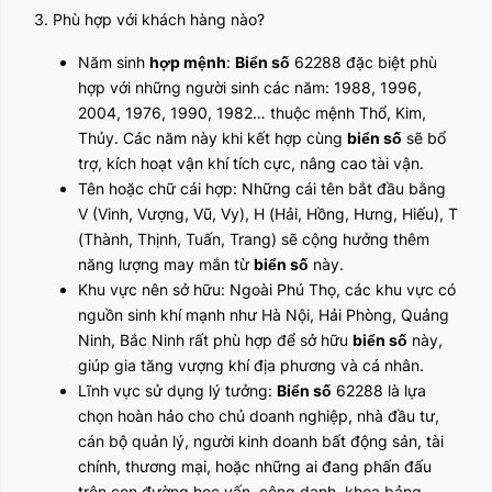
3. Phù hợp với khách hàng nào?
Năm sinh
hợp mệnh
:
Biển số
62288 đặc biệt phù
hợp với những người sinh các năm: 1988, 1996,
2004, 1976, 1990, 1982… thuộc mệnh Thổ, Kim,
Thủy. Các năm này khi kết hợp cùng
biển số
sẽ bổ
trợ, kích hoạt vận khí tích cực, nâng cao tài vận.
Tên hoặc chữ cái hợp: Những cái tên bắt đầu bằng
V (Vinh, Vượng, Vũ, Vy), H (Hải, Hồng, Hưng, Hiếu), T
(Thành, Thịnh, Tuấn, Trang) sẽ cộng hưởng thêm
năng lượng may mắn từ
biển số
này.
Khu vực nên sở hữu: Ngoài Phú Thọ, các khu vực có
nguồn sinh khí mạnh như Hà Nội, Hải Phòng, Quảng
Ninh, Bắc Ninh rất phù hợp để sở hữu
biển số
này,
giúp gia tăng vượng khí địa phương và cá nhân.
Lĩnh vực sử dụng lý tưởng:
Biển số
62288 là lựa
chọn hoàn hảo cho chủ doanh nghiệp, nhà đầu tư,
cán bộ quản lý, người kinh doanh bất động sản, tài
chính, thương mại, hoặc những ai đang phấn đấu
trên con đường học vấn, công danh, khoa bảng.