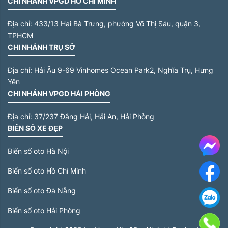
CHI NHÁNH VPGD HỒ CHÍ MINH
Địa chỉ:
433/13 Hai Bà Trưng, phường Võ Thị Sáu, quận 3,
TPHCM
CHI NHÁNH TRỤ SỞ
Địa chỉ:
Hải Âu 9-69 Vinhomes Ocean Park2, Nghĩa Trụ, Hưng
Yên
CHI NHÁNH VPGD HẢI PHÒNG
Địa chỉ:
37/237 Đằng Hải, Hải An, Hải Phòng
BIỂN SỐ XE ĐẸP
Me
Biển số oto Hà Nội
Biển số oto Hồ Chí Minh
F
Biển số oto Đà Nẵng
Biển số oto Hải Phòng
G