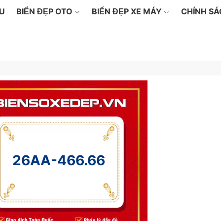
ỆU
BIỂN ĐẸP OTO
BIỂN ĐẸP XE MÁY
CHÍNH S
26AA-466.66