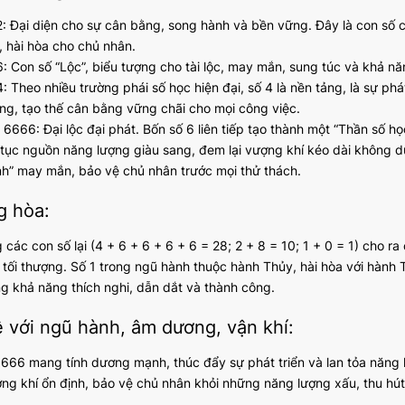
2: Đại diện cho sự cân bằng, song hành và bền vững. Đây là con số c
, hài hòa cho chủ nhân.
6: Con số “Lộc”, biểu tượng cho tài lộc, may mắn, sung túc và khả năn
4: Theo nhiều trường phái số học hiện đại, số 4 là nền tảng, là sự p
ng, tạo thế cân bằng vững chãi cho mọi công việc.
 6666: Đại lộc đại phát. Bốn số 6 liên tiếp tạo thành một “Thần số h
n tục nguồn năng lượng giàu sang, đem lại vượng khí kéo dài không 
h” may mắn, bảo vệ chủ nhân trước mọi thử thách.
g hòa:
các con số lại (4 + 6 + 6 + 6 + 6 = 28; 2 + 8 = 10; 1 + 0 = 1) cho ra
 tối thượng. Số 1 trong ngũ hành thuộc hành Thủy, hài hòa với hành
g khả năng thích nghi, dẫn dắt và thành công.
ệ với ngũ hành, âm dương, vận khí:
666 mang tính dương mạnh, thúc đẩy sự phát triển và lan tỏa năng lư
ờng khí ổn định, bảo vệ chủ nhân khỏi những năng lượng xấu, thu hút