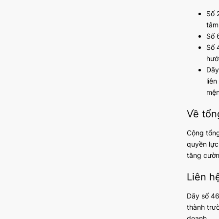
Số 
tâm
Số 
Số 
hướ
Dãy
liê
mện
Về tổn
Cộng tổng 
quyền lực
tăng cườn
Liên h
Dãy số 46
thành trư
doanh.