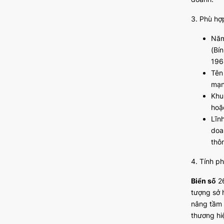
3. Phù hợ
Năm
(Bí
196
Tên
mạn
Khu
hoặ
Lĩn
doa
thô
4. Tính p
Biển số
26
tượng sở 
nâng tầm 
thương hi