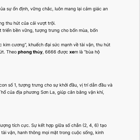
ủa sự ổn định, vững chắc, luôn mang lại cảm giác an
g thu hút của cải vượt trội.
hát triển bền vững, tượng trưng cho bốn mùa, bốn
ọc kim cương”, khuếch đại sức mạnh về tài vận, thu hút
dứt. Theo
phong thủy
, 6666 được
xe
m là “bùa hộ
 con số 1, tượng trưng cho sự khởi đầu, vị trí dẫn đầu và
 Thổ của địa phương Sơn La, giúp cân bằng vận khí,
ợng tích cực. Sự kết hợp giữa số chẵn (2, 4, 6) tạo
 tài vận, hanh thông mọi mặt trong cuộc sống, kinh