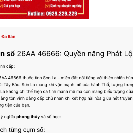
 Đã Bán
ển số
26AA 46666: Quyền năng Phát Lộc
ành cấp:
AA 46666 thuộc tỉnh Sơn La – miền đất nổi tiếng với thiên nhiên hù
úi Tây Bắc. Sơn La mang khí vận mạnh mẽ của hành Thổ, tượng trưng 
La không chỉ thể hiện cá tính mạnh mẽ mà còn mang biểu tượng của 
ng tôn vinh đẳng cấp chủ nhân khi kết hợp hài hòa giữa nét truyền t
g tiện của bạn.
ã ý nghĩa
phong thủy
và số học:
ích từng cụm số: