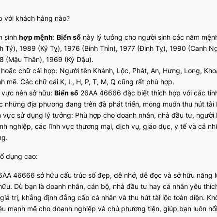
p với khách hàng nào?
 sinh
hợp mệnh
:
Biển số
này lý tưởng cho người sinh các năm mệnh
nh Tý), 1989 (Kỷ Tỵ), 1976 (Bính Thìn), 1977 (Đinh Tỵ), 1990 (Canh N
8 (Mậu Thân), 1969 (Kỷ Dậu).
 hoặc chữ cái hợp: Người tên Khánh, Lộc, Phát, An, Hưng, Long, Kh
h mẽ. Các chữ cái K, L, H, P, T, M, Q cũng rất phù hợp.
 vực nên sở hữu:
Biển số
26AA 46666 đặc biệt thích hợp với các tỉn
c những địa phương đang trên đà phát triển, mong muốn thu hút tài l
h vực sử dụng lý tưởng: Phù hợp cho doanh nhân, nhà đầu tư, người 
nh nghiệp, các lĩnh vực thương mại, dịch vụ, giáo dục, y tế và cả n
ng.
hổ dụng cao:
AA 46666 sở hữu cấu trúc số đẹp, dễ nhớ, dễ đọc và sở hữu năng
hữu. Dù bạn là doanh nhân, cán bộ, nhà đầu tư hay cá nhân yêu thí
giá trị, khẳng định đẳng cấp cá nhân và thu hút tài lộc toàn diện. K
ệu mạnh mẽ cho doanh nghiệp và chủ phương tiện, giúp bạn luôn nổi