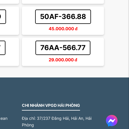
9
50AF-366.88
45.000.000
đ
7
76AA-566.77
29.000.000
đ
CHI NHÁNH VPGD HẢI PHÒNG
cean
Địa chỉ:
37/237 Đằng Hải, Hải An, Hải
Messe
Phòng