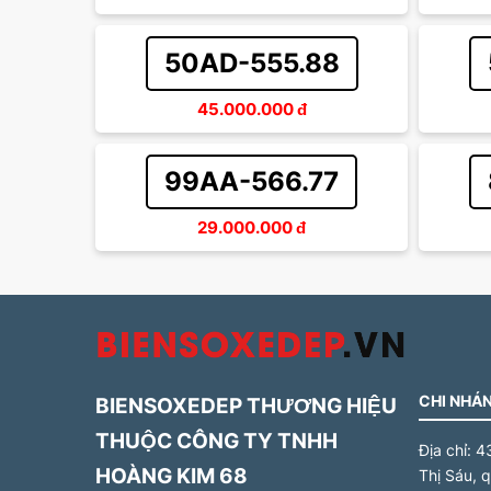
50AD-555.88
45.000.000
đ
99AA-566.77
29.000.000
đ
CHI NHÁN
BIENSOXEDEP THƯƠNG HIỆU
THUỘC CÔNG TY TNHH
Địa chỉ:
4
HOÀNG KIM 68
Thị Sáu, 