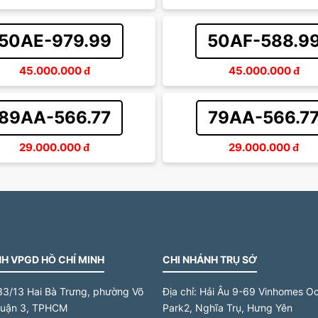
50AE-979.99
50AF-588.9
45.000.000
đ
45.000.000
đ
89AA-566.77
79AA-566.7
29.000.000
đ
29.000.000
đ
H VPGD HỒ CHÍ MINH
CHI NHÁNH TRỤ SỞ
33/13 Hai Bà Trưng, phường Võ
Địa chỉ:
Hải Âu 9-69 Vinhomes O
quận 3, TPHCM
Park2, Nghĩa Trụ, Hưng Yên