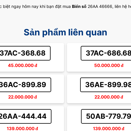
c biệt ngay hôm nay khi bạn đặt mua
Biển số
26AA 46666, liên hệ ho
Sản phẩm liên quan
37AC-368.68
37AC-686.6
45.000.000
đ
50.000.000
đ
36AC-899.89
36AE-899.9
22.000.000
đ
22.000.000
đ
26AA-444.44
50AB-779.7
139.000.000
đ
139.000.000
đ