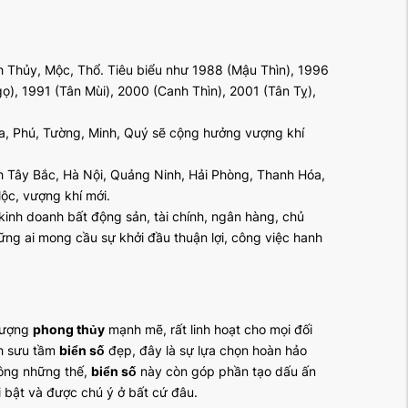
 Thủy, Mộc, Thổ. Tiêu biểu như 1988 (Mậu Thìn), 1996
gọ), 1991 (Tân Mùi), 2000 (Canh Thìn), 2001 (Tân Tỵ),
oa, Phú, Tường, Minh, Quý sẽ cộng hưởng vượng khí
h Tây Bắc, Hà Nội, Quảng Ninh, Hải Phòng, Thanh Hóa,
ộc, vượng khí mới.
kinh doanh bất động sản, tài chính, ngân hàng, chủ
hững ai mong cầu sự khởi đầu thuận lợi, công việc hanh
 lượng
phong thủy
mạnh mẽ, rất linh hoạt cho mọi đối
ch sưu tầm
biển số
đẹp, đây là sự lựa chọn hoàn hảo
hông những thế,
biển số
này còn góp phần tạo dấu ấn
 bật và được chú ý ở bất cứ đâu.