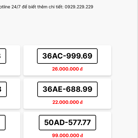
tline 24/7 để biết thêm chi tiết: 0929.229.229
8
36AC-999.69
26.000.000
đ
8
36AE-688.99
22.000.000
đ
9
50AD-577.77
99.000.000
đ