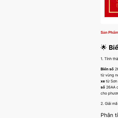
Sản Phẩm
🌟
Bi
1. Tỉnh th
Biển số
26
từ vùng n
xe
từ Sơn 
số
26AA cà
cho phươn
2. Giải m
Phân t