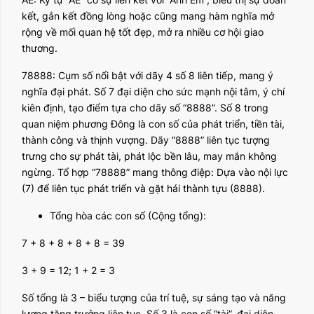
kết, gắn kết đồng lòng hoặc cũng mang hàm nghĩa mở
rộng về mối quan hệ tốt đẹp, mở ra nhiều cơ hội giao
thương.
78888: Cụm số nổi bật với dãy 4 số 8 liên tiếp, mang ý
nghĩa đại phát. Số 7 đại diện cho sức mạnh nội tâm, ý chí
kiên định, tạo điểm tựa cho dãy số “8888”. Số 8 trong
quan niệm phương Đông là con số của phát triển, tiền tài,
thành công và thịnh vượng. Dãy “8888” liên tục tượng
trưng cho sự phát tài, phát lộc bền lâu, may mắn không
ngừng. Tổ hợp “78888” mang thông điệp: Dựa vào nội lực
(7) để liên tục phát triển và gặt hái thành tựu (8888).
Tổng hòa các con số (Cộng tổng):
7 + 8 + 8 + 8 + 8 = 39
3 + 9 = 12; 1 + 2 = 3
Số tổng là 3 – biểu tượng của trí tuệ, sự sáng tạo và năng
lượng tăng trưởng liên tục. Số 3 là con số “tài”, đại diện