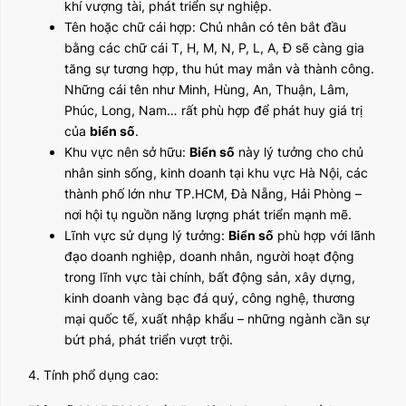
khí vượng tài, phát triển sự nghiệp.
Tên hoặc chữ cái hợp: Chủ nhân có tên bắt đầu
bằng các chữ cái T, H, M, N, P, L, A, Đ sẽ càng gia
tăng sự tương hợp, thu hút may mắn và thành công.
Những cái tên như Minh, Hùng, An, Thuận, Lâm,
Phúc, Long, Nam… rất phù hợp để phát huy giá trị
của
biển số
.
Khu vực nên sở hữu:
Biển số
này lý tưởng cho chủ
nhân sinh sống, kinh doanh tại khu vực Hà Nội, các
thành phố lớn như TP.HCM, Đà Nẵng, Hải Phòng –
nơi hội tụ nguồn năng lượng phát triển mạnh mẽ.
Lĩnh vực sử dụng lý tưởng:
Biển số
phù hợp với lãnh
đạo doanh nghiệp, doanh nhân, người hoạt động
trong lĩnh vực tài chính, bất động sản, xây dựng,
kinh doanh vàng bạc đá quý, công nghệ, thương
mại quốc tế, xuất nhập khẩu – những ngành cần sự
bứt phá, phát triển vượt trội.
4. Tính phổ dụng cao: