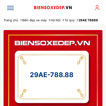
Trang chủ
Biển đẹp xe máy
Hà Nội
Tứ quý
29AE 78888
29AE-788.88