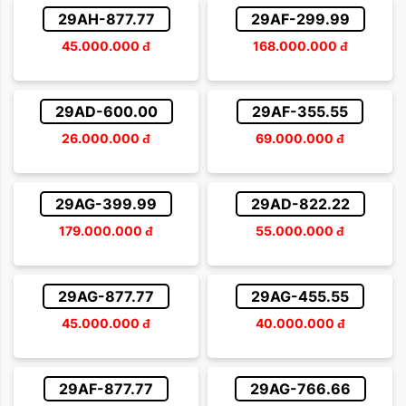
29AH-877.77
29AF-299.99
45.000.000
đ
168.000.000
đ
29AD-600.00
29AF-355.55
26.000.000
đ
69.000.000
đ
29AG-399.99
29AD-822.22
179.000.000
đ
55.000.000
đ
29AG-877.77
29AG-455.55
45.000.000
đ
40.000.000
đ
29AF-877.77
29AG-766.66