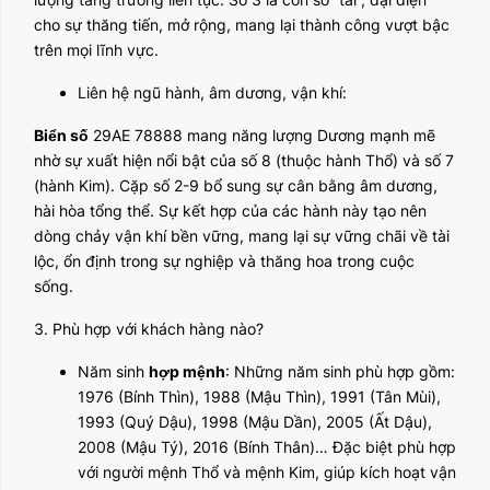
cho sự thăng tiến, mở rộng, mang lại thành công vượt bậc
trên mọi lĩnh vực.
Liên hệ ngũ hành, âm dương, vận khí:
Biển số
29AE 78888 mang năng lượng Dương mạnh mẽ
nhờ sự xuất hiện nổi bật của số 8 (thuộc hành Thổ) và số 7
(hành Kim). Cặp số 2-9 bổ sung sự cân bằng âm dương,
hài hòa tổng thể. Sự kết hợp của các hành này tạo nên
dòng chảy vận khí bền vững, mang lại sự vững chãi về tài
lộc, ổn định trong sự nghiệp và thăng hoa trong cuộc
sống.
3. Phù hợp với khách hàng nào?
Năm sinh
hợp mệnh
: Những năm sinh phù hợp gồm:
1976 (Bính Thìn), 1988 (Mậu Thìn), 1991 (Tân Mùi),
1993 (Quý Dậu), 1998 (Mậu Dần), 2005 (Ất Dậu),
2008 (Mậu Tý), 2016 (Bính Thân)… Đặc biệt phù hợp
với người mệnh Thổ và mệnh Kim, giúp kích hoạt vận