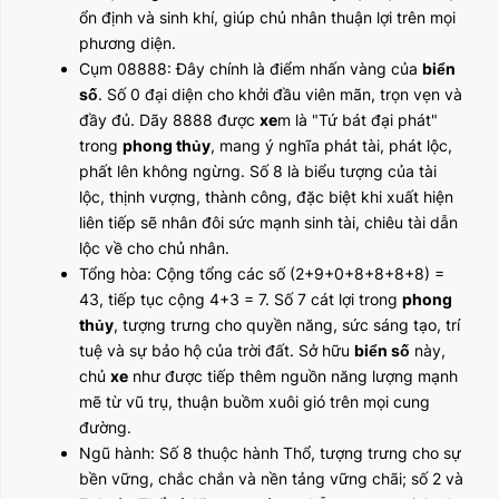
ổn định và sinh khí, giúp chủ nhân thuận lợi trên mọi
phương diện.
Cụm 08888: Đây chính là điểm nhấn vàng của
biển
số
. Số 0 đại diện cho khởi đầu viên mãn, trọn vẹn và
đầy đủ. Dãy 8888 được
xe
m là "Tứ bát đại phát"
trong
phong thủy
, mang ý nghĩa phát tài, phát lộc,
phất lên không ngừng. Số 8 là biểu tượng của tài
lộc, thịnh vượng, thành công, đặc biệt khi xuất hiện
liên tiếp sẽ nhân đôi sức mạnh sinh tài, chiêu tài dẫn
lộc về cho chủ nhân.
Tổng hòa: Cộng tổng các số (2+9+0+8+8+8+8) =
43, tiếp tục cộng 4+3 = 7. Số 7 cát lợi trong
phong
thủy
, tượng trưng cho quyền năng, sức sáng tạo, trí
tuệ và sự bảo hộ của trời đất. Sở hữu
biển số
này,
chủ
xe
như được tiếp thêm nguồn năng lượng mạnh
mẽ từ vũ trụ, thuận buồm xuôi gió trên mọi cung
đường.
Ngũ hành: Số 8 thuộc hành Thổ, tượng trưng cho sự
bền vững, chắc chắn và nền tảng vững chãi; số 2 và