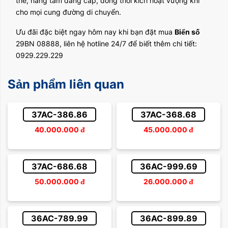
thế, nâng tầm đẳng cấp, đồng thời kích hoạt vượng khí
cho mọi cung đường di chuyển.
Ưu đãi đặc biệt ngay hôm nay khi bạn đặt mua
Biển số
29BN 08888, liên hệ hotline 24/7 để biết thêm chi tiết:
0929.229.229
Sản phẩm liên quan
37AC-386.86
37AC-368.68
40.000.000
đ
45.000.000
đ
37AC-686.68
36AC-999.69
50.000.000
đ
26.000.000
đ
36AC-789.99
36AC-899.89