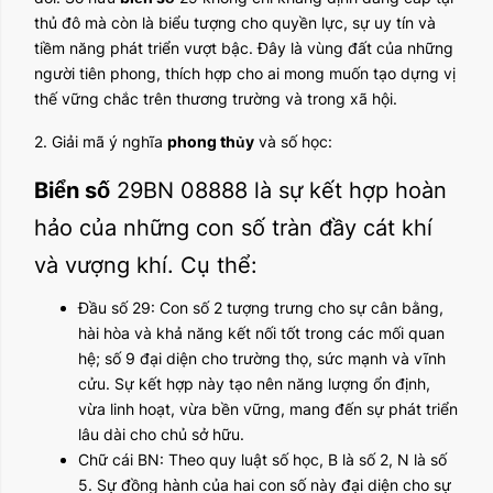
thủ đô mà còn là biểu tượng cho quyền lực, sự uy tín và
tiềm năng phát triển vượt bậc. Đây là vùng đất của những
người tiên phong, thích hợp cho ai mong muốn tạo dựng vị
thế vững chắc trên thương trường và trong xã hội.
2. Giải mã ý nghĩa
phong thủy
và số học:
Biển số
29BN 08888 là sự kết hợp hoàn
hảo của những con số tràn đầy cát khí
và vượng khí. Cụ thể:
Đầu số 29: Con số 2 tượng trưng cho sự cân bằng,
hài hòa và khả năng kết nối tốt trong các mối quan
hệ; số 9 đại diện cho trường thọ, sức mạnh và vĩnh
cửu. Sự kết hợp này tạo nên năng lượng ổn định,
vừa linh hoạt, vừa bền vững, mang đến sự phát triển
lâu dài cho chủ sở hữu.
Chữ cái BN: Theo quy luật số học, B là số 2, N là số
5. Sự đồng hành của hai con số này đại diện cho sự