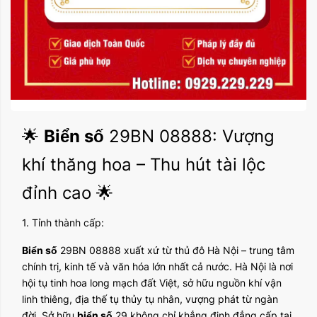
🌟
Biển số
29BN 08888: Vượng
khí thăng hoa – Thu hút tài lộc
đỉnh cao 🌟
1. Tỉnh thành cấp:
Biển số
29BN 08888 xuất xứ từ thủ đô Hà Nội – trung tâm
chính trị, kinh tế và văn hóa lớn nhất cả nước. Hà Nội là nơi
hội tụ tinh hoa long mạch đất Việt, sở hữu nguồn khí vận
linh thiêng, địa thế tụ thủy tụ nhân, vượng phát từ ngàn
đời. Sở hữu
biển số
29 không chỉ khẳng định đẳng cấp tại