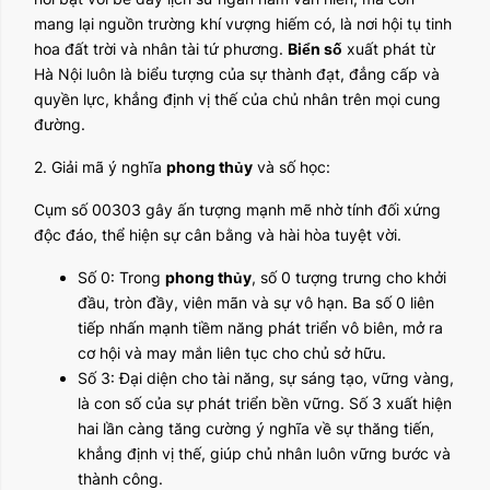
mang lại nguồn trường khí vượng hiếm có, là nơi hội tụ tinh
hoa đất trời và nhân tài tứ phương.
Biển số
xuất phát từ
Hà Nội luôn là biểu tượng của sự thành đạt, đẳng cấp và
quyền lực, khẳng định vị thế của chủ nhân trên mọi cung
đường.
2. Giải mã ý nghĩa
phong thủy
và số học:
Cụm số 00303 gây ấn tượng mạnh mẽ nhờ tính đối xứng
độc đáo, thể hiện sự cân bằng và hài hòa tuyệt vời.
Số 0: Trong
phong thủy
, số 0 tượng trưng cho khởi
đầu, tròn đầy, viên mãn và sự vô hạn. Ba số 0 liên
tiếp nhấn mạnh tiềm năng phát triển vô biên, mở ra
cơ hội và may mắn liên tục cho chủ sở hữu.
Số 3: Đại diện cho tài năng, sự sáng tạo, vững vàng,
là con số của sự phát triển bền vững. Số 3 xuất hiện
hai lần càng tăng cường ý nghĩa về sự thăng tiến,
khẳng định vị thế, giúp chủ nhân luôn vững bước và
thành công.