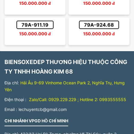
150.000.000
đ
150.000.000
đ
79A-911.19
79A-924.68
150.000.000
đ
150.000.000
đ
BIENSOXEDEP THƯƠNG HIỆU THUỘC CÔNG
TY TNHH HOÀNG KIM 68
Địa chỉ:
Hải Âu 9-69 Vinhome Ocean Park 2, Nghĩa Trụ, Hưng
Yên
Điện thoại :
Zalo/Call: 0929.229.229 ; Hotline 2: 0993555555
Email :
lechuyentcb@gmail.com
CHI NHÁNH VPGD HỒ CHÍ MINH