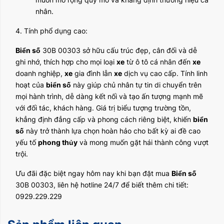
nhân.
4. Tính phổ dụng cao:
Biển số
30B 00303 sở hữu cấu trúc đẹp, cân đối và dễ
ghi nhớ, thích hợp cho mọi loại
xe
từ ô tô cá nhân đến
xe
doanh nghiệp,
xe
gia đình lẫn
xe
dịch vụ cao cấp. Tính linh
hoạt của
biển số
này giúp chủ nhân tự tin di chuyển trên
mọi hành trình, dễ dàng kết nối và tạo ấn tượng mạnh mẽ
với đối tác, khách hàng. Giá trị biểu tượng trường tồn,
khẳng định đẳng cấp và phong cách riêng biệt, khiến
biển
số
này trở thành lựa chọn hoàn hảo cho bất kỳ ai đề cao
yếu tố
phong thủy
và mong muốn gặt hái thành công vượt
trội.
Ưu đãi đặc biệt ngay hôm nay khi bạn đặt mua
Biển số
30B 00303, liên hệ hotline 24/7 để biết thêm chi tiết:
0929.229.229