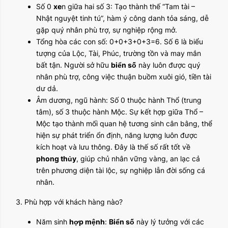
Số 0
xe
n giữa hai số 3: Tạo thành thế “Tam tài –
Nhật nguyệt tinh tú”, hàm ý công danh tỏa sáng, dễ
gặp quý nhân phù trợ, sự nghiệp rộng mở.
Tổng hòa các con số: 0+0+3+0+3=6. Số 6 là biểu
tượng của Lộc, Tài, Phúc, trường tồn và may mắn
bất tận. Người sở hữu
biển số
này luôn được quý
nhân phù trợ, công việc thuận buồm xuôi gió, tiền tài
dư dả.
Âm dương, ngũ hành: Số 0 thuộc hành Thổ (trung
tâm), số 3 thuộc hành Mộc. Sự kết hợp giữa Thổ –
Mộc tạo thành mối quan hệ tương sinh cân bằng, thể
hiện sự phát triển ổn định, năng lượng luôn được
kích hoạt và lưu thông. Đây là thế số rất tốt về
phong thủy
, giúp chủ nhân vững vàng, an lạc cả
trên phương diện tài lộc, sự nghiệp lẫn đời sống cá
nhân.
3. Phù hợp với khách hàng nào?
Năm sinh
hợp mệnh
:
Biển số
này lý tưởng với các