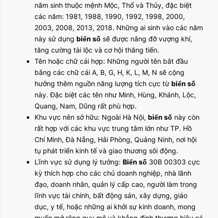
năm sinh thuộc mệnh Mộc, Thổ và Thủy, đặc biệt
các năm: 1981, 1988, 1990, 1992, 1998, 2000,
2003, 2008, 2013, 2018. Những ai sinh vào các năm
này sử dụng
biển số
sẽ được nâng đỡ vượng khí,
tăng cường tài lộc và cơ hội thăng tiến.
Tên hoặc chữ cái hợp: Những người tên bắt đầu
bằng các chữ cái A, B, G, H, K, L, M, N sẽ cộng
hưởng thêm nguồn năng lượng tích cực từ
biển số
này. Đặc biệt các tên như Minh, Hùng, Khánh, Lộc,
Quang, Nam, Dũng rất phù hợp.
Khu vực nên sở hữu: Ngoài Hà Nội,
biển số
này còn
rất hợp với các khu vực trung tâm lớn như TP. Hồ
Chí Minh, Đà Nẵng, Hải Phòng, Quảng Ninh, nơi hội
tụ phát triển kinh tế và giao thương sôi động.
Lĩnh vực sử dụng lý tưởng:
Biển số
30B 00303 cực
kỳ thích hợp cho các chủ doanh nghiệp, nhà lãnh
đạo, doanh nhân, quản lý cấp cao, người làm trong
lĩnh vực tài chính, bất động sản, xây dựng, giáo
dục, y tế, hoặc những ai khởi sự kinh doanh, mong
muốn mở rộng quy mô và khẳng định thương hiệu cá