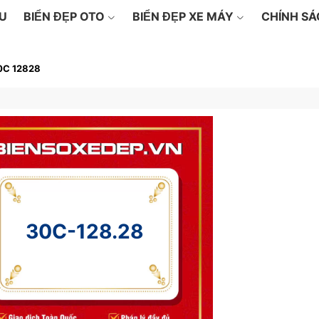
ỆU
BIỂN ĐẸP OTO
BIỂN ĐẸP XE MÁY
CHÍNH S
0C 12828
30C-128.28