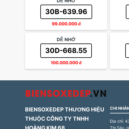
DỄ NHỚ
30B-639.96
99.000.000
đ
DỄ NHỚ
30D-668.55
100.000.000
đ
CHI NHÁN
BIENSOXEDEP THƯƠNG HIỆU
THUỘC CÔNG TY TNHH
Địa chỉ:
4
HOÀNG KIM 68
Thị Sáu, 