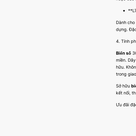
**L
Dành cho 
dựng. Đặc 
4. Tính p
Biển số
30
miền. Dãy
hữu. Không
trong giao
Sở hữu
bi
kết nối, 
Ưu đãi đặ