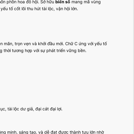
chốn phồn hoa đô hội. Sở hữu
biển số
mang mã vùng
u tố cốt lõi thu hút tài lộc, vận hội lớn.
iên mãn, trọn vẹn và khởi đầu mới. Chữ C ứng với yếu tố
 thời tương hợp với sự phát triển vững bền.
, tài lộc dư giả, đại cát đại lợi.
hông minh, sáng tạo, và dễ đạt được thành tựu lớn nhờ