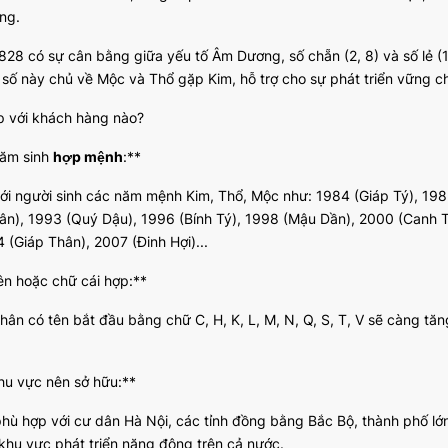
ng.
828 có sự cân bằng giữa yếu tố Âm Dương, số chẵn (2, 8) và số lẻ (
số này chủ về Mộc và Thổ gặp Kim, hỗ trợ cho sự phát triển vững chắc,
p với khách hàng nào?
ăm sinh
hợp mệnh
:**
ới người sinh các năm mệnh Kim, Thổ, Mộc như: 1984 (Giáp Tý), 1985
n), 1993 (Quý Dậu), 1996 (Bính Tý), 1998 (Mậu Dần), 2000 (Canh 
 (Giáp Thân), 2007 (Đinh Hợi)...
ên hoặc chữ cái hợp:**
hân có tên bắt đầu bằng chữ C, H, K, L, M, N, Q, S, T, V sẽ càng tă
hu vực nên sở hữu:**
phù hợp với cư dân Hà Nội, các tỉnh đồng bằng Bắc Bộ, thành phố l
khu vực phát triển năng động trên cả nước.