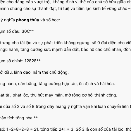
iện cho đẳng cấp vượt trội, khẳng định vị thế của chủ sở hữu giữa 
minh chứng cho sự thành đạt, trí tuệ và tiềm lực kinh tế vững chắc – yế
ã ý nghĩa
phong thủy
và số học:
ụm số đầu: 30C**
trưng cho tài lộc và sự phát triển không ngừng, số 0 đại diện cho v
 ngũ hành, tăng cường sức mạnh dẫn dắt, bảo hộ cho chủ nhân, đồng
ụm số chính: 12828**
hởi đầu, lãnh đạo, nắm thế chủ động.
ong hành, cân bằng, tăng cường hợp tác, ổn định và hài hòa.
át tài, phát lộc, thu hút may mắn, mở rộng cơ hội thành công.
ại của số 2 và số 8 trong dãy mang ý nghĩa vận khí luân chuyển liên tục
hân tích tổng hòa:**
số: 1+2+8+2+8 = 21, tổng tiếp 2+1 = 3. Số 3 là con số của tài lộc, t