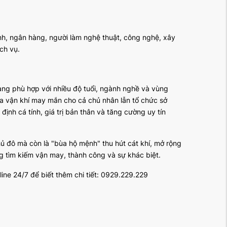
nh, ngân hàng, người làm nghệ thuật, công nghệ, xây
ch vụ.
ng phù hợp với nhiều độ tuổi, ngành nghề và vùng
ỏa vận khí may mắn cho cả chủ nhân lẫn tổ chức sở
ịnh cá tính, giá trị bản thân và tăng cường uy tín
 đô mà còn là "bùa hộ mệnh" thu hút cát khí, mở rộng
g tìm kiếm vận may, thành công và sự khác biệt.
line 24/7 để biết thêm chi tiết: 0929.229.229