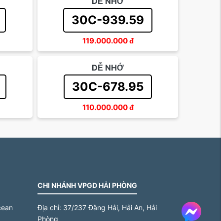
DỄ NHỚ
30C-939.59
119.000.000
đ
DỄ NHỚ
30C-678.95
110.000.000
đ
CHI NHÁNH VPGD HẢI PHÒNG
cean
Địa chỉ:
37/237 Đằng Hải, Hải An, Hải
Messe
Phòng