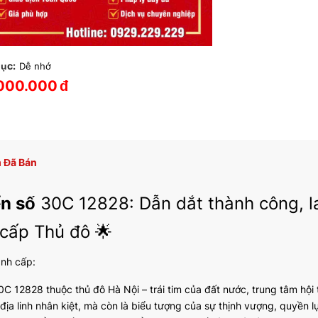
ục:
Dễ nhớ
000.000
đ
 Đã Bán
ển số
30C 12828: Dẫn dắt thành công, l
cấp Thủ đô 🌟
ành cấp:
C 12828 thuộc thủ đô Hà Nội – trái tim của đất nước, trung tâm hội t
địa linh nhân kiệt, mà còn là biểu tượng của sự thịnh vượng, quyền l