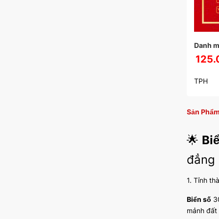
Danh m
125.
TPH
Sản Phẩm
🌟
Bi
đẳng 
1. Tỉnh th
Biển số
30
mảnh đất 