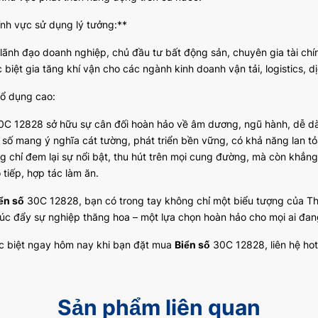
ĩnh vực sử dụng lý tưởng:**
lãnh đạo doanh nghiệp, chủ đầu tư bất động sản, chuyên gia tài chí
biệt gia tăng khí vận cho các ngành kinh doanh vận tải, logistics, dị
hổ dụng cao:
C 12828 sở hữu sự cân đối hoàn hảo về âm dương, ngũ hành, dễ dà
 số mang ý nghĩa cát tường, phát triển bền vững, có khả năng lan t
 chỉ đem lại sự nổi bật, thu hút trên mọi cung đường, mà còn khẳng đ
 tiếp, hợp tác làm ăn.
ển số
30C 12828, bạn có trong tay không chỉ một biểu tượng của Thủ
thúc đẩy sự nghiệp thăng hoa – một lựa chọn hoàn hảo cho mọi ai đan
c biệt ngay hôm nay khi bạn đặt mua
Biển số
30C 12828, liên hệ hot
Sản phẩm liên quan