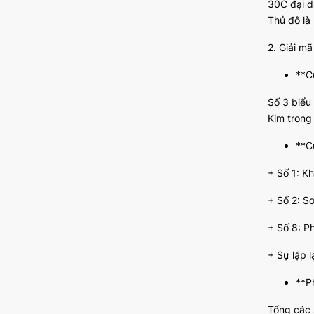
30C đại d
Thủ đô là 
2. Giải m
**C
Số 3 biểu 
Kim trong
**C
+ Số 1: K
+ Số 2: S
+ Số 8: Ph
+ Sự lặp l
**P
Tổng các 