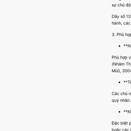
sự chủ độ
Dãy số 12
hành, các 
3. Phù hợ
**N
Phù hợp v
(Nhâm Thâ
Mùi), 2004
**T
Các chủ n
quý nhân.
**K
Đặc biệt 
hoặc các 