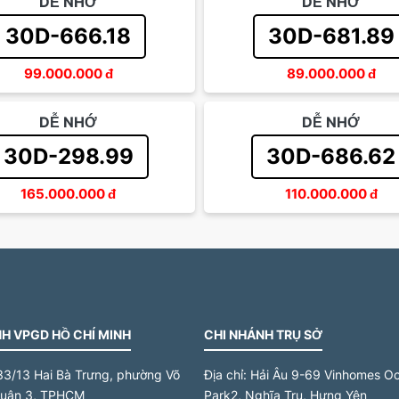
DỄ NHỚ
DỄ NHỚ
30D-666.18
30D-681.89
99.000.000
đ
89.000.000
đ
DỄ NHỚ
DỄ NHỚ
30D-298.99
30D-686.62
165.000.000
đ
110.000.000
đ
H VPGD HỒ CHÍ MINH
CHI NHÁNH TRỤ SỞ
33/13 Hai Bà Trưng, phường Võ
Địa chỉ:
Hải Âu 9-69 Vinhomes O
quận 3, TPHCM
Park2, Nghĩa Trụ, Hưng Yên