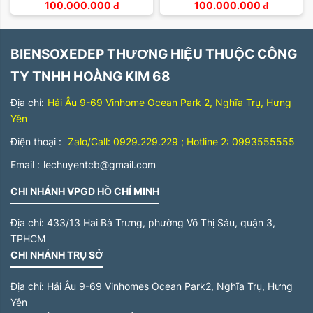
100.000.000
đ
100.000.000
đ
BIENSOXEDEP THƯƠNG HIỆU THUỘC CÔNG
TY TNHH HOÀNG KIM 68
Địa chỉ:
Hải Âu 9-69 Vinhome Ocean Park 2, Nghĩa Trụ, Hưng
Yên
Điện thoại :
Zalo/Call: 0929.229.229 ; Hotline 2: 0993555555
Email :
lechuyentcb@gmail.com
CHI NHÁNH VPGD HỒ CHÍ MINH
Địa chỉ:
433/13 Hai Bà Trưng, phường Võ Thị Sáu, quận 3,
TPHCM
CHI NHÁNH TRỤ SỞ
Địa chỉ:
Hải Âu 9-69 Vinhomes Ocean Park2, Nghĩa Trụ, Hưng
Yên