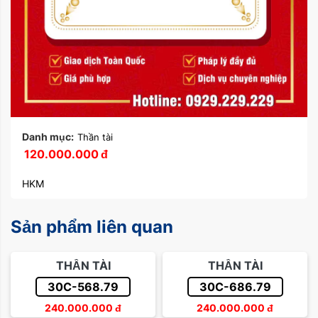
Danh mục:
Thần tài
120.000.000
đ
HKM
Sản phẩm liên quan
THẦN TÀI
THẦN TÀI
30C-568.79
30C-686.79
240.000.000
đ
240.000.000
đ