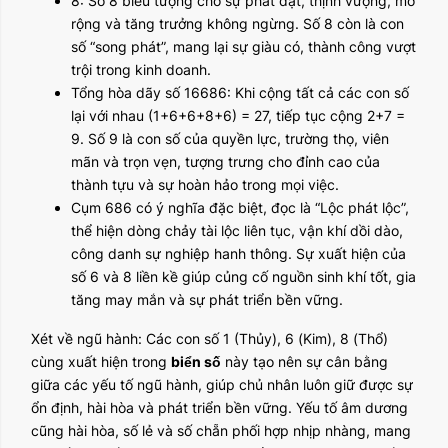
8: Số 8 biểu tượng cho sự phát đạt, thịnh vượng, mở
rộng và tăng trưởng không ngừng. Số 8 còn là con
số “song phát”, mang lại sự giàu có, thành công vượt
trội trong kinh doanh.
Tổng hòa dãy số 16686: Khi cộng tất cả các con số
lại với nhau (1+6+6+8+6) = 27, tiếp tục cộng 2+7 =
9. Số 9 là con số của quyền lực, trường thọ, viên
mãn và trọn vẹn, tượng trưng cho đỉnh cao của
thành tựu và sự hoàn hảo trong mọi việc.
Cụm 686 có ý nghĩa đặc biệt, đọc là “Lộc phát lộc”,
thể hiện dòng chảy tài lộc liên tục, vận khí dồi dào,
công danh sự nghiệp hanh thông. Sự xuất hiện của
số 6 và 8 liền kề giúp củng cố nguồn sinh khí tốt, gia
tăng may mắn và sự phát triển bền vững.
Xét về ngũ hành: Các con số 1 (Thủy), 6 (Kim), 8 (Thổ)
cùng xuất hiện trong
biển số
này tạo nên sự cân bằng
giữa các yếu tố ngũ hành, giúp chủ nhân luôn giữ được sự
ổn định, hài hòa và phát triển bền vững. Yếu tố âm dương
cũng hài hòa, số lẻ và số chẵn phối hợp nhịp nhàng, mang