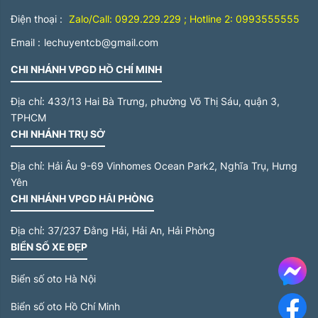
Điện thoại :
Zalo/Call: 0929.229.229 ; Hotline 2: 0993555555
Email :
lechuyentcb@gmail.com
CHI NHÁNH VPGD HỒ CHÍ MINH
Địa chỉ:
433/13 Hai Bà Trưng, phường Võ Thị Sáu, quận 3,
TPHCM
CHI NHÁNH TRỤ SỞ
Địa chỉ:
Hải Âu 9-69 Vinhomes Ocean Park2, Nghĩa Trụ, Hưng
Yên
CHI NHÁNH VPGD HẢI PHÒNG
Địa chỉ:
37/237 Đằng Hải, Hải An, Hải Phòng
BIỂN SỐ XE ĐẸP
Me
Biển số oto Hà Nội
Biển số oto Hồ Chí Minh
F