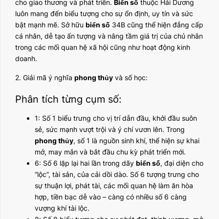
cho giao thương và phát triển.
Biển số
thuộc Hải Dương
luôn mang đến biểu tượng cho sự ổn định, uy tín và sức
bật mạnh mẽ. Sở hữu
biển số
34B cũng thể hiện đẳng cấp
cá nhân, dễ tạo ấn tượng và nâng tầm giá trị của chủ nhân
trong các mối quan hệ xã hội cũng như hoạt động kinh
doanh.
2. Giải mã ý nghĩa
phong thủy
và số học:
Phân tích từng cụm số:
1: Số 1 biểu trưng cho vị trí dẫn đầu, khởi đầu suôn
sẻ, sức mạnh vượt trội và ý chí vươn lên. Trong
phong thủy
, số 1 là nguồn sinh khí, thể hiện sự khai
mở, may mắn và bắt đầu chu kỳ phát triển mới.
6: Số 6 lặp lại hai lần trong dãy
biển số
, đại diện cho
“lộc”, tài sản, của cải dồi dào. Số 6 tượng trưng cho
sự thuận lợi, phát tài, các mối quan hệ làm ăn hòa
hợp, tiền bạc dễ vào – càng có nhiều số 6 càng
vượng khí tài lộc.