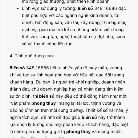
mở rộng giao thương, phát triển kinh doanh.
Lĩnh vực sử dụng lý tưởng:
Biển số
34B 16686 đặc
biệt phù hợp với các ngành nghề kinh doanh, tài
chính, bất động sản, vận tải, xây dựng, thương mại,
dịch vụ, giáo dục và kể cả những ai làm việc trong
lĩnh vực sáng tạo, nghệ thuật cần sự đột phá, suôn
sẻ và thành công liên tục.
4. Tính phổ dụng cao:
Biển số
34B 16686 hội tụ nhiều yếu tố may mắn, vượng
khí và tạo sự linh hoạt phù hợp với hầu hết các đối tượng
khách hàng. Dù bạn là người trẻ khởi nghiệp, doanh nhân
thành đạt, chủ doanh nghiệp hay cá nhân đang tìm kiếm
sự ổn định, thì
biển số
này đều có thể đồng hành như một
“vật phẩm
phong thủy
” mang lại tài lộc, thịnh vượng và
bảo hộ bình an trên mỗi cung đường. Thiết kế số hài hòa, ý
nghĩa tích cực, dễ nhớ dễ đọc giúp
biển số
này trở thành
lựa chọn lý tưởng cho mọi phân khúc khách hàng, đặc biệt
là những ai chú trọng giá trị
phong thủy
và mong muốn