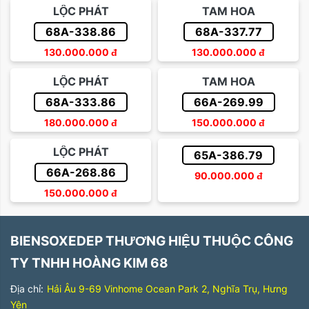
LỘC PHÁT
TAM HOA
68A-338.86
68A-337.77
130.000.000
đ
130.000.000
đ
LỘC PHÁT
TAM HOA
68A-333.86
66A-269.99
180.000.000
đ
150.000.000
đ
LỘC PHÁT
65A-386.79
66A-268.86
90.000.000
đ
150.000.000
đ
BIENSOXEDEP THƯƠNG HIỆU THUỘC CÔNG
TY TNHH HOÀNG KIM 68
Địa chỉ:
Hải Âu 9-69 Vinhome Ocean Park 2, Nghĩa Trụ, Hưng
Yên