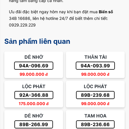
nâng tầm đẳng cấp cá nhân.
Ưu đãi đặc biệt ngay hôm nay khi bạn đặt mua
Biển số
34B 16686, liên hệ hotline 24/7 để biết thêm chi tiết:
0929.229.229
Sản phẩm liên quan
DỄ NHỚ
THẦN TÀI
94A-096.69
94A-093.99
99.000.000
đ
99.000.000
đ
LỘC PHÁT
LỘC PHÁT
92A-366.88
89B-239.68
175.000.000
đ
99.000.000
đ
DỄ NHỚ
TAM HOA
89B-266.99
89B-236.66