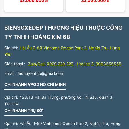
33.000.000
đ
33.000.000
đ
BIENSOXEDEP THƯƠNG HIỆU THUỘC CÔNG
TY TNHH HOÀNG KIM 68
Địa chỉ:
Hải Âu 9-69 Vinhome Ocean Park 2, Nghĩa Trụ, Hưng
Yên
Điện thoại :
Zalo/Call: 0929.229.229 ; Hotline 2: 0993555555
Email :
lechuyentcb@gmail.com
CHI NHÁNH VPGD HỒ CHÍ MINH
Địa chỉ:
433/13 Hai Bà Trưng, phường Võ Thị Sáu, quận 3,
TPHCM
CHI NHÁNH TRỤ SỞ
Địa chỉ:
Hải Âu 9-69 Vinhomes Ocean Park2, Nghĩa Trụ, Hưng