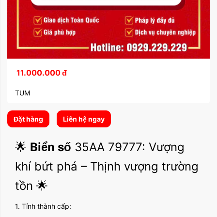
11.000.000
đ
TUM
Đặt hàng
Liên hệ ngay
🌟
Biển số
35AA 79777: Vượng
khí bứt phá – Thịnh vượng trường
tồn 🌟
1. Tỉnh thành cấp: