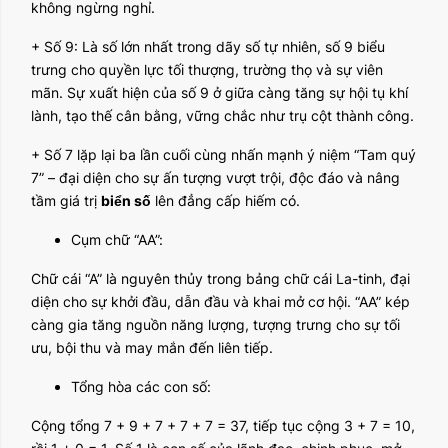
không ngừng nghỉ.
+ Số 9: Là số lớn nhất trong dãy số tự nhiên, số 9 biểu
trưng cho quyền lực tối thượng, trường thọ và sự viên
mãn. Sự xuất hiện của số 9 ở giữa càng tăng sự hội tụ khí
lành, tạo thế cân bằng, vững chắc như trụ cột thành công.
+ Số 7 lặp lại ba lần cuối cùng nhấn mạnh ý niệm “Tam quý
7” – đại diện cho sự ấn tượng vượt trội, độc đáo và nâng
tầm giá trị
biển số
lên đẳng cấp hiếm có.
Cụm chữ “AA”:
Chữ cái “A” là nguyên thủy trong bảng chữ cái La-tinh, đại
diện cho sự khởi đầu, dẫn đầu và khai mở cơ hội. “AA” kép
càng gia tăng nguồn năng lượng, tượng trưng cho sự tối
ưu, bội thu và may mắn đến liên tiếp.
Tổng hòa các con số:
Cộng tổng 7 + 9 + 7 + 7 + 7 = 37, tiếp tục cộng 3 + 7 = 10,