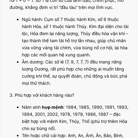
rồi 1 + 0 = 1. Số 1 là con số của lãnh đạo, chinh phục, mở
đường, khẳng định vị trí “đầu tàu” trên mọi lĩnh vực.
Ngũ hành: Cụm số 7 thuộc hành Kim, số 9 thuộc
hành Hỏa, số 1 thuộc hành Thủy. Kim đại diện cho tài
lộc, Hỏa đem lại năng lượng, Thủy điều hòa vận khí –
tạo thành thế tam tài hỗ trợ lẫn nhau, giúp chủ nhân
vừa vững vàng tài chính, vừa bùng nổ cơ hội, lại hòa
hợp các mối quan hệ xung quanh.
Âm dương: Các số lẻ (7, 9, 7, 7, 7) đều mang năng
lượng Dương, rất phù hợp cho những ai muốn tăng
cường khí thế, sự quyết đoán, chủ động và bức phá
mọi thử thách.
3. Phù hợp với khách hàng nào?
Năm sinh
hợp mệnh
: 1984, 1985, 1990, 1991, 1993,
1994, 2001, 2002, 1978, 1979, 1986, 1987 – đặc
biệt hợp với mệnh Kim, Thủy, Thổ (phù trợ thêm Hỏa
cho sự bùng nổ).
Tên hoặc chữ cái hợp: Anh, An, Ánh, Ân, Bảo, Bình,