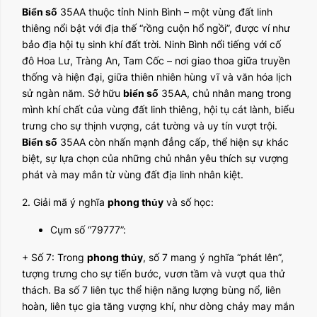
Biển số
35AA thuộc tỉnh Ninh Bình – một vùng đất linh
thiêng nổi bật với địa thế “rồng cuộn hổ ngồi”, được ví như
bảo địa hội tụ sinh khí đất trời. Ninh Bình nổi tiếng với cố
đô Hoa Lư, Tràng An, Tam Cốc – nơi giao thoa giữa truyền
thống và hiện đại, giữa thiên nhiên hùng vĩ và văn hóa lịch
sử ngàn năm. Sở hữu
biển số
35AA, chủ nhân mang trong
mình khí chất của vùng đất linh thiêng, hội tụ cát lành, biểu
trưng cho sự thịnh vượng, cát tường và uy tín vượt trội.
Biển số
35AA còn nhấn mạnh đẳng cấp, thể hiện sự khác
biệt, sự lựa chọn của những chủ nhân yêu thích sự vượng
phát và may mắn từ vùng đất địa linh nhân kiệt.
2. Giải mã ý nghĩa
phong thủy
và số học:
Cụm số “79777”:
+ Số 7: Trong
phong thủy
, số 7 mang ý nghĩa “phát lên”,
tượng trưng cho sự tiến bước, vươn tầm và vượt qua thử
thách. Ba số 7 liên tục thể hiện năng lượng bùng nổ, liên
hoàn, liên tục gia tăng vượng khí, như dòng chảy may mắn