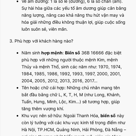
Về âm dương: 1 là số lẻ (dương), 6 là số chẵn (âm).
Sự hài hòa giữa các yếu tố âm dương giúp cân bằng
năng lượng, nâng cao khả năng thu hút vận may và
hóa giải những điều không thuận lợi, giúp cuộc sống
luôn suôn sẻ, viên mãn.
3. Phù hợp với khách hàng nào?
Năm sinh
hợp mệnh
:
Biển số
36B 16666 đặc biệt
phù hợp với những người thuộc mệnh Kim, mệnh
Thủy và mệnh Thổ, sinh các năm như: 1970, 1974,
1984, 1985, 1986, 1992, 1993, 1997, 2000, 2001,
2004, 2005, 2012, 2013, 2016, 2017...
Tên hoặc chữ cái hợp: Những chủ nhân mang tên
bắt đầu bằng chữ L, K, T, H, M (như Long, Khánh,
Tuấn, Hưng, Minh, Lộc, Kim...) sẽ tương hợp, giúp
tăng thêm vượng khí.
Khu vực nên sở hữu: Ngoài Thanh Hóa,
biển số
này
còn lý tưởng với các khu vực kinh tế trọng điểm như
Hà Nội, TP.HCM, Quảng Ninh, Hải Phòng, Đà Nẵng –