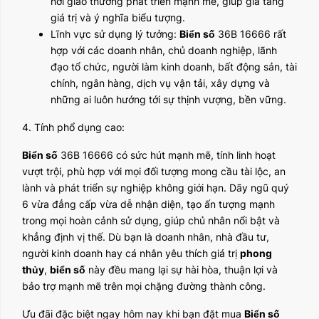
nơi giao thương phát triển mạnh mẽ, giúp gia tăng
giá trị và ý nghĩa biểu tượng.
Lĩnh vực sử dụng lý tưởng:
Biển số
36B 16666 rất
hợp với các doanh nhân, chủ doanh nghiệp, lãnh
đạo tổ chức, người làm kinh doanh, bất động sản, tài
chính, ngân hàng, dịch vụ vận tải, xây dựng và
những ai luôn hướng tới sự thịnh vượng, bền vững.
4. Tính phổ dụng cao:
Biển số
36B 16666 có sức hút mạnh mẽ, tính linh hoạt
vượt trội, phù hợp với mọi đối tượng mong cầu tài lộc, an
lành và phát triển sự nghiệp không giới hạn. Dãy ngũ quý
6 vừa đẳng cấp vừa dễ nhận diện, tạo ấn tượng mạnh
trong mọi hoàn cảnh sử dụng, giúp chủ nhân nổi bật và
khẳng định vị thế. Dù bạn là doanh nhân, nhà đầu tư,
người kinh doanh hay cá nhân yêu thích giá trị
phong
thủy
,
biển số
này đều mang lại sự hài hòa, thuận lợi và
bảo trợ mạnh mẽ trên mọi chặng đường thành công.
Ưu đãi đặc biệt ngay hôm nay khi bạn đặt mua
Biển số