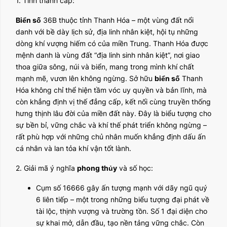
1. Tỉnh thành cấp:
Biển số
36B thuộc tỉnh Thanh Hóa – một vùng đất nổi
danh với bề dày lịch sử, địa linh nhân kiệt, hội tụ những
dòng khí vượng hiếm có của miền Trung. Thanh Hóa được
mệnh danh là vùng đất “địa linh sinh nhân kiệt”, nơi giao
thoa giữa sông, núi và biển, mang trong mình khí chất
mạnh mẽ, vươn lên không ngừng. Sở hữu
biển số
Thanh
Hóa không chỉ thể hiện tầm vóc uy quyền và bản lĩnh, mà
còn khẳng định vị thế đẳng cấp, kết nối cùng truyền thống
hưng thịnh lâu đời của miền đất này. Đây là biểu tượng cho
sự bền bỉ, vững chắc và khí thế phát triển không ngừng –
rất phù hợp với những chủ nhân muốn khẳng định dấu ấn
cá nhân và lan tỏa khí vận tốt lành.
2. Giải mã ý nghĩa
phong thủy
và số học:
Cụm số 16666 gây ấn tượng mạnh với dãy ngũ quý
6 liên tiếp – một trong những biểu tượng đại phát về
tài lộc, thịnh vượng và trường tồn. Số 1 đại diện cho
sự khai mở, dẫn đầu, tạo nền tảng vững chắc. Còn