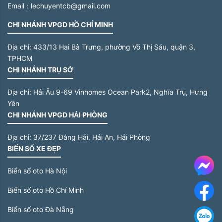
Email :
lechuyentcb@gmail.com
CHI NHÁNH VPGD HỒ CHÍ MINH
Địa chỉ:
433/13 Hai Bà Trưng, phường Võ Thị Sáu, quận 3,
TPHCM
CHI NHÁNH TRỤ SỞ
Địa chỉ:
Hải Âu 9-69 Vinhomes Ocean Park2, Nghĩa Trụ, Hưng
Yên
CHI NHÁNH VPGD HẢI PHÒNG
Địa chỉ:
37/237 Đằng Hải, Hải An, Hải Phòng
BIỂN SỐ XE ĐẸP
Me
Biển số oto Hà Nội
Biển số oto Hồ Chí Minh
F
Biển số oto Đà Nẵng