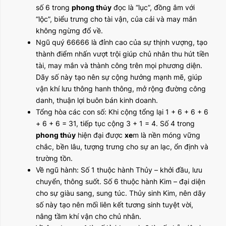
số 6 trong
phong thủy
đọc là “lục”, đồng âm với
“lộc”, biểu trưng cho tài vận, của cải và may mắn
không ngừng đổ về.
Ngũ quý 66666 là đỉnh cao của sự thịnh vượng, tạo
thành điểm nhấn vượt trội giúp chủ nhân thu hút tiền
tài, may mắn và thành công trên mọi phương diện.
Dãy số này tạo nên sự cộng hưởng mạnh mẽ, giúp
vận khí lưu thông hanh thông, mở rộng đường công
danh, thuận lợi buôn bán kinh doanh.
Tổng hòa các con số: Khi cộng tổng lại 1 + 6 + 6 + 6
+ 6 + 6 = 31, tiếp tục cộng 3 + 1 = 4. Số 4 trong
phong thủy
hiện đại được
xe
m là nền móng vững
chắc, bền lâu, tượng trưng cho sự an lạc, ổn định và
trường tồn.
Về ngũ hành: Số 1 thuộc hành Thủy – khởi đầu, lưu
chuyển, thông suốt. Số 6 thuộc hành Kim – đại diện
cho sự giàu sang, sung túc. Thủy sinh Kim, nên dãy
số này tạo nên mối liên kết tương sinh tuyệt vời,
nâng tầm khí vận cho chủ nhân.