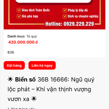
Danh mục:
Tứ quý
420.000.000
đ
B36
Đặt hàng
Liên hệ ngay
🌟
Biển số
36B 16666: Ngũ quý
lộc phát – Khí vận thịnh vượng
vươn xa 🌟