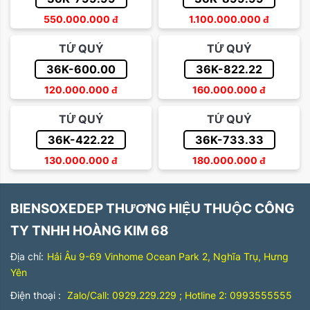
550.000.000
đ
1.100.000.000
đ
TỨ QUÝ
TỨ QUÝ
36K-600.00
36K-822.22
120.000.000
đ
160.000.000
đ
TỨ QUÝ
TỨ QUÝ
36K-422.22
36K-733.33
130.000.000
đ
180.000.000
đ
BIENSOXEDEP THƯƠNG HIỆU THUỘC CÔNG
TY TNHH HOÀNG KIM 68
Địa chỉ:
Hải Âu 9-69 Vinhome Ocean Park 2, Nghĩa Trụ, Hưng
Yên
Điện thoại :
Zalo/Call: 0929.229.229 ; Hotline 2: 0993555555