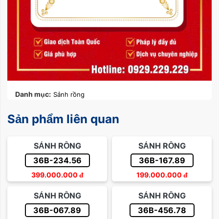
Danh mục:
Sảnh rồng
Sản phẩm liên quan
SẢNH RỒNG
SẢNH RỒNG
36B-234.56
36B-167.89
399.000.000
đ
199.000.000
đ
SẢNH RỒNG
SẢNH RỒNG
36B-067.89
36B-456.78