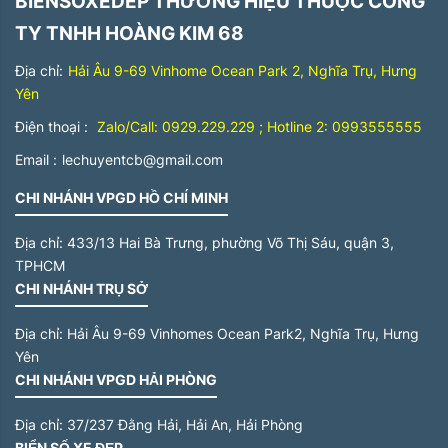
BIENSOXEDEP THƯƠNG HIỆU THUỘC CÔNG
TY TNHH HOÀNG KIM 68
Địa chỉ:
Hải Âu 9-69 Vinhome Ocean Park 2, Nghĩa Trụ, Hưng
Yên
Điện thoại :
Zalo/Call: 0929.229.229 ; Hotline 2: 0993555555
Email :
lechuyentcb@gmail.com
CHI NHÁNH VPGD HỒ CHÍ MINH
Địa chỉ:
433/13 Hai Bà Trưng, phường Võ Thị Sáu, quận 3,
TPHCM
CHI NHÁNH TRỤ SỞ
Địa chỉ:
Hải Âu 9-69 Vinhomes Ocean Park2, Nghĩa Trụ, Hưng
Yên
CHI NHÁNH VPGD HẢI PHÒNG
Địa chỉ:
37/237 Đằng Hải, Hải An, Hải Phòng
BIỂN SỐ XE ĐẸP