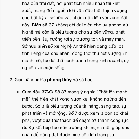
hòa của trời đất, nơi phát tích nhiều nhân tài kiệt
xuất, mang đến nguồn khí vận đặc biệt thịnh vượng
cho bất kỳ ai sở hữu vật phẩm gắn liền với vùng đất
này.
Biển số
37 không chỉ đại diện cho uy phong xứ
Nghệ mà còn là biểu tượng cho sự bền vững, phát
triển bền lâu, hướng tới sự trường tồn và may mắn.
Sở hữu
biển số
xe
Nghệ An thể hiện đẳng cấp, cá
tính riêng của chủ nhân, đồng thời thu hút vượng khí
mạnh mẽ, tạo lợi thế cạnh tranh trong kinh doanh, sự
nghiệp và cuộc sống.
2. Giải mã ý nghĩa
phong thủy
và số học:
Cụm đầu 37AC: Số 37 mang ý nghĩa “Phất lên mạnh
mẽ”, thể hiện khát vọng vươn xa, không ngừng tiến
bước. Số 3 là biểu tượng của tài năng, sáng tạo, sự
phát triển và mở rộng. Số 7 được
xe
m là con số khai
phá, vượt qua thử thách để chạm tới thành công rực
rỡ. Sự kết hợp tạo nên trường khí mạnh mẽ, giúp chủ
nhân dễ dàng đạt được mục tiêu lớn trong sự