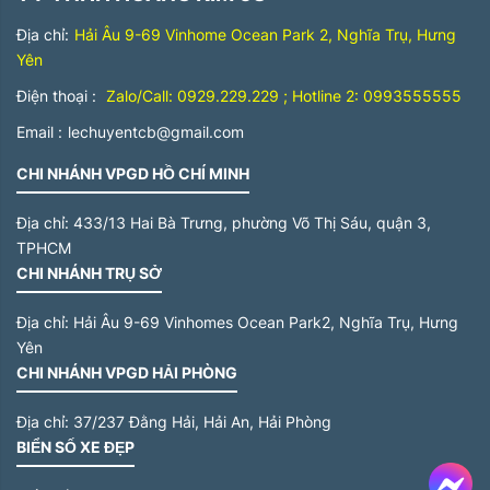
Địa chỉ:
Hải Âu 9-69 Vinhome Ocean Park 2, Nghĩa Trụ, Hưng
Yên
Điện thoại :
Zalo/Call: 0929.229.229 ; Hotline 2: 0993555555
Email :
lechuyentcb@gmail.com
CHI NHÁNH VPGD HỒ CHÍ MINH
Địa chỉ:
433/13 Hai Bà Trưng, phường Võ Thị Sáu, quận 3,
TPHCM
CHI NHÁNH TRỤ SỞ
Địa chỉ:
Hải Âu 9-69 Vinhomes Ocean Park2, Nghĩa Trụ, Hưng
Yên
CHI NHÁNH VPGD HẢI PHÒNG
Địa chỉ:
37/237 Đằng Hải, Hải An, Hải Phòng
BIỂN SỐ XE ĐẸP
Me