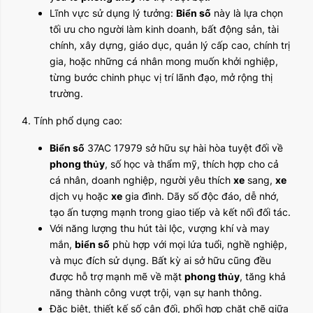
Lĩnh vực sử dụng lý tưởng:
Biển số
này là lựa chọn
tối ưu cho người làm kinh doanh, bất động sản, tài
chính, xây dựng, giáo dục, quản lý cấp cao, chính trị
gia, hoặc những cá nhân mong muốn khởi nghiệp,
từng bước chinh phục vị trí lãnh đạo, mở rộng thị
trường.
4. Tính phổ dụng cao:
Biển số
37AC 17979 sở hữu sự hài hòa tuyệt đối về
phong thủy
, số học và thẩm mỹ, thích hợp cho cả
cá nhân, doanh nghiệp, người yêu thích
xe
sang,
xe
dịch vụ hoặc
xe
gia đình. Dãy số độc đáo, dễ nhớ,
tạo ấn tượng mạnh trong giao tiếp và kết nối đối tác.
Với năng lượng thu hút tài lộc, vượng khí và may
mắn,
biển số
phù hợp với mọi lứa tuổi, nghề nghiệp,
và mục đích sử dụng. Bất kỳ ai sở hữu cũng đều
được hỗ trợ mạnh mẽ về mặt
phong thủy
, tăng khả
năng thành công vượt trội, vạn sự hanh thông.
Đặc biệt, thiết kế số cân đối, phối hợp chặt chẽ giữa