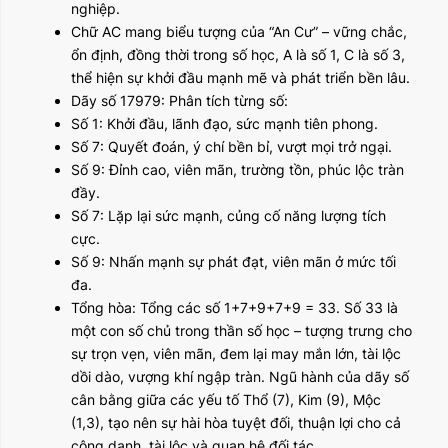
nghiệp.
Chữ AC mang biểu tượng của “An Cư” – vững chắc,
ổn định, đồng thời trong số học, A là số 1, C là số 3,
thể hiện sự khởi đầu mạnh mẽ và phát triển bền lâu.
Dãy số 17979: Phân tích từng số:
Số 1: Khởi đầu, lãnh đạo, sức mạnh tiên phong.
Số 7: Quyết đoán, ý chí bền bỉ, vượt mọi trở ngại.
Số 9: Đỉnh cao, viên mãn, trường tồn, phúc lộc tràn
đầy.
Số 7: Lặp lại sức mạnh, củng cố năng lượng tích
cực.
Số 9: Nhấn mạnh sự phát đạt, viên mãn ở mức tối
đa.
Tổng hòa: Tổng các số 1+7+9+7+9 = 33. Số 33 là
một con số chủ trong thần số học – tượng trưng cho
sự trọn vẹn, viên mãn, đem lại may mắn lớn, tài lộc
dồi dào, vượng khí ngập tràn. Ngũ hành của dãy số
cân bằng giữa các yếu tố Thổ (7), Kim (9), Mộc
(1,3), tạo nên sự hài hòa tuyệt đối, thuận lợi cho cả
công danh, tài lộc và quan hệ đối tác.