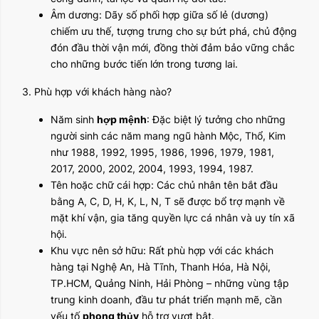
Âm dương: Dãy số phối hợp giữa số lẻ (dương)
chiếm ưu thế, tượng trưng cho sự bứt phá, chủ động
đón đầu thời vận mới, đồng thời đảm bảo vững chắc
cho những bước tiến lớn trong tương lai.
3. Phù hợp với khách hàng nào?
Năm sinh
hợp mệnh
: Đặc biệt lý tưởng cho những
người sinh các năm mang ngũ hành Mộc, Thổ, Kim
như 1988, 1992, 1995, 1986, 1996, 1979, 1981,
2017, 2000, 2002, 2004, 1993, 1994, 1987.
Tên hoặc chữ cái hợp: Các chủ nhân tên bắt đầu
bằng A, C, D, H, K, L, N, T sẽ được bổ trợ mạnh về
mặt khí vận, gia tăng quyền lực cá nhân và uy tín xã
hội.
Khu vực nên sở hữu: Rất phù hợp với các khách
hàng tại Nghệ An, Hà Tĩnh, Thanh Hóa, Hà Nội,
TP.HCM, Quảng Ninh, Hải Phòng – những vùng tập
trung kinh doanh, đầu tư phát triển mạnh mẽ, cần
yếu tố
phong thủy
hỗ trợ vượt bật.