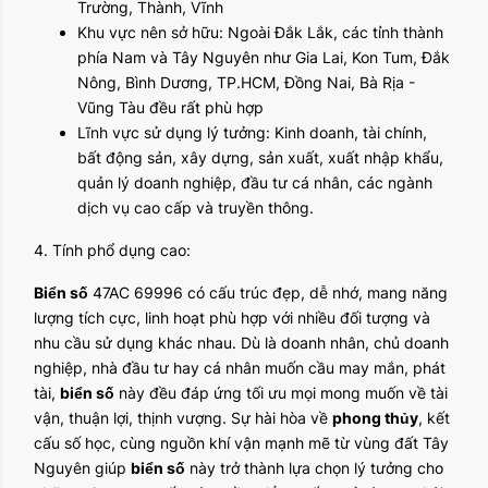
Trường, Thành, Vĩnh
Khu vực nên sở hữu: Ngoài Đắk Lắk, các tỉnh thành
phía Nam và Tây Nguyên như Gia Lai, Kon Tum, Đắk
Nông, Bình Dương, TP.HCM, Đồng Nai, Bà Rịa -
Vũng Tàu đều rất phù hợp
Lĩnh vực sử dụng lý tưởng: Kinh doanh, tài chính,
bất động sản, xây dựng, sản xuất, xuất nhập khẩu,
quản lý doanh nghiệp, đầu tư cá nhân, các ngành
dịch vụ cao cấp và truyền thông.
4. Tính phổ dụng cao:
Biển số
47AC 69996 có cấu trúc đẹp, dễ nhớ, mang năng
lượng tích cực, linh hoạt phù hợp với nhiều đối tượng và
nhu cầu sử dụng khác nhau. Dù là doanh nhân, chủ doanh
nghiệp, nhà đầu tư hay cá nhân muốn cầu may mắn, phát
tài,
biển số
này đều đáp ứng tối ưu mọi mong muốn về tài
vận, thuận lợi, thịnh vượng. Sự hài hòa về
phong thủy
, kết
cấu số học, cùng nguồn khí vận mạnh mẽ từ vùng đất Tây
Nguyên giúp
biển số
này trở thành lựa chọn lý tưởng cho