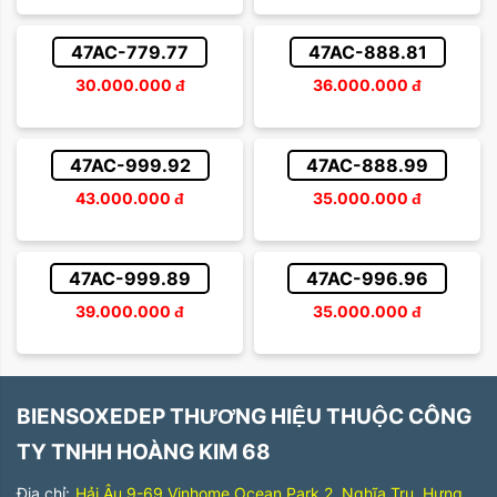
47AC-779.77
47AC-888.81
30.000.000
đ
36.000.000
đ
47AC-999.92
47AC-888.99
43.000.000
đ
35.000.000
đ
47AC-999.89
47AC-996.96
39.000.000
đ
35.000.000
đ
BIENSOXEDEP THƯƠNG HIỆU THUỘC CÔNG
TY TNHH HOÀNG KIM 68
Địa chỉ:
Hải Âu 9-69 Vinhome Ocean Park 2, Nghĩa Trụ, Hưng