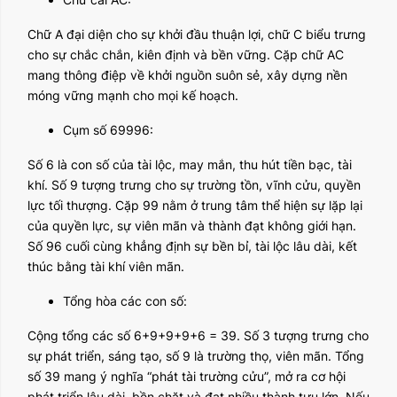
Chữ A đại diện cho sự khởi đầu thuận lợi, chữ C biểu trưng
cho sự chắc chắn, kiên định và bền vững. Cặp chữ AC
mang thông điệp về khởi nguồn suôn sẻ, xây dựng nền
móng vững mạnh cho mọi kế hoạch.
Cụm số 69996:
Số 6 là con số của tài lộc, may mắn, thu hút tiền bạc, tài
khí. Số 9 tượng trưng cho sự trường tồn, vĩnh cửu, quyền
lực tối thượng. Cặp 99 nằm ở trung tâm thể hiện sự lặp lại
của quyền lực, sự viên mãn và thành đạt không giới hạn.
Số 96 cuối cùng khẳng định sự bền bỉ, tài lộc lâu dài, kết
thúc bằng tài khí viên mãn.
Tổng hòa các con số:
Cộng tổng các số 6+9+9+9+6 = 39. Số 3 tượng trưng cho
sự phát triển, sáng tạo, số 9 là trường thọ, viên mãn. Tổng
số 39 mang ý nghĩa “phát tài trường cửu”, mở ra cơ hội
phát triển lâu dài, bền chặt và đạt nhiều thành tựu lớn. Nếu