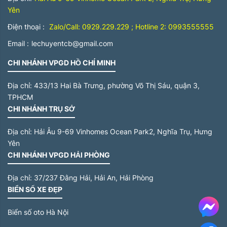
Yên
Điện thoại :
Zalo/Call: 0929.229.229 ; Hotline 2: 0993555555
Email :
lechuyentcb@gmail.com
CHI NHÁNH VPGD HỒ CHÍ MINH
Địa chỉ:
433/13 Hai Bà Trưng, phường Võ Thị Sáu, quận 3,
TPHCM
CHI NHÁNH TRỤ SỞ
Địa chỉ:
Hải Âu 9-69 Vinhomes Ocean Park2, Nghĩa Trụ, Hưng
Yên
CHI NHÁNH VPGD HẢI PHÒNG
Địa chỉ:
37/237 Đằng Hải, Hải An, Hải Phòng
BIỂN SỐ XE ĐẸP
Me
Biển số oto Hà Nội