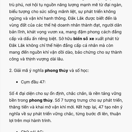
trù phú, nơi hội tụ nguồn năng lượng mạnh mẽ từ đại ngàn,
biểu tượng cho sức sống mãnh liệt, sự phát triển không
ngừng và vận khí hanh thông. Đắk Lắk được biết đến là
vùng đất của các thế hệ doanh nhân thành đạt, người dân
bản lĩnh, khát vọng vươn xa, mang đậm phong cách đẳng
cấp và dấu ấn riêng biệt. Sở hữu
biển số
xe
xuất phát từ
Đắk Lắk không chỉ thể hiện đẳng cấp cá nhân mà còn
mang đến nguồn khí vận dồi dào, bảo chứng cho sự thành
công và thịnh vượng dài lâu.
2. Giải mã ý nghĩa
phong thủy
và số học:
Cụm đầu 47:
Số 4 đại diện cho sự ổn định, chắc chắn, là nền tảng vững
bền trong
phong thủy
. Số 7 tượng trưng cho sự phát triển,
thăng tiến và khai mở vận khí mới. Kết hợp lại, 47 tạo nên ý
nghĩa về sự phát triển vững chắc, từng bước đi lên, thuận
lợi trên mọi hành trình.
Chữ cái AC: