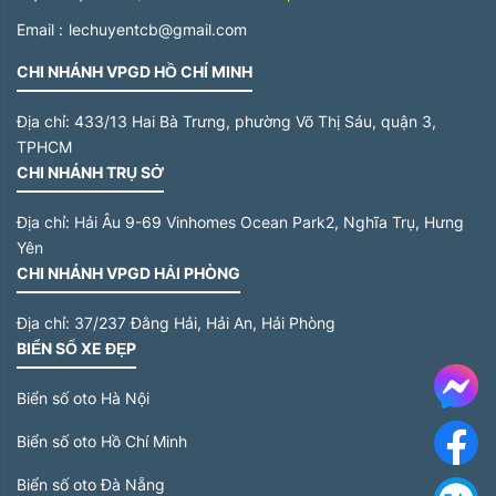
Email :
lechuyentcb@gmail.com
CHI NHÁNH VPGD HỒ CHÍ MINH
Địa chỉ:
433/13 Hai Bà Trưng, phường Võ Thị Sáu, quận 3,
TPHCM
CHI NHÁNH TRỤ SỞ
Địa chỉ:
Hải Âu 9-69 Vinhomes Ocean Park2, Nghĩa Trụ, Hưng
Yên
CHI NHÁNH VPGD HẢI PHÒNG
Địa chỉ:
37/237 Đằng Hải, Hải An, Hải Phòng
BIỂN SỐ XE ĐẸP
Me
Biển số oto Hà Nội
Biển số oto Hồ Chí Minh
F
Biển số oto Đà Nẵng