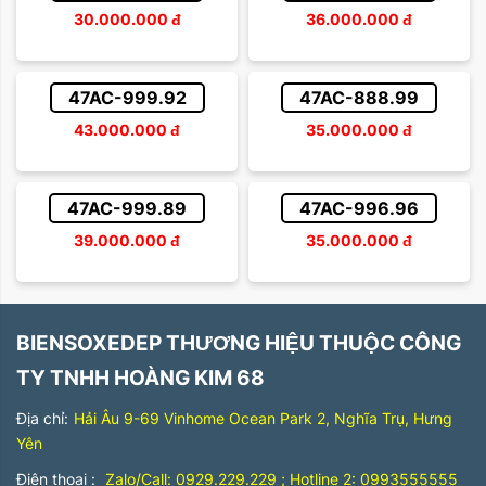
30.000.000
đ
36.000.000
đ
47AC-999.92
47AC-888.99
43.000.000
đ
35.000.000
đ
47AC-999.89
47AC-996.96
39.000.000
đ
35.000.000
đ
BIENSOXEDEP THƯƠNG HIỆU THUỘC CÔNG
TY TNHH HOÀNG KIM 68
Địa chỉ:
Hải Âu 9-69 Vinhome Ocean Park 2, Nghĩa Trụ, Hưng
Yên
Điện thoại :
Zalo/Call: 0929.229.229 ; Hotline 2: 0993555555