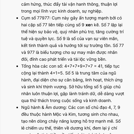
cảm hứng, thúc đẩy tài vận hanh thông, thuận lợi
trong mọi lĩnh vực kinh doanh, sự nghiệp.
Cụm số 77977: Cụm này gây ấn tượng mạnh bởi có
hai cặp số 77 liên tiếp cùng số 9
xe
n kẽ. Số 7 lặp lại
thể hiện sự bảo vệ, quý nhân phù trợ, tăng cường trí
tuệ và quyền lực. Số 9 là số của vạn sự viên mãn,
kết tinh thành quả và hướng tới sự trường tồn. Số 77
và 977 là biểu tượng cho sự may mắn được nhân
đôi, đỉnh cao phát triển và tài lộc vững bền.
Tổng hòa các con số: 4+7+7+9+7+7 = 41, tiếp tục
cộng lại thành 4+1=5. Số 5 là trung tâm của ngũ
hành, đại diện cho sự cân bằng, linh hoạt, thích ứng
và sinh khí thịnh vượng. Sở hữu tổng số 5 giúp chủ
nhân luôn thuận lợi, gặp lành tránh dữ, dễ dàng vượt
qua thử thách trong cuộc sống và kinh doanh.
Ngũ hành & Âm dương: Các con số chủ đạo 4, 7, 9
đều thuộc hành Mộc và Kim, tương sinh cho nhau,
tạo nên dòng chảy năng lượng hỗ trợ mạnh mẽ. Số
lẻ chiếm ưu thế, thiên về dương khí, đem lại ý chí