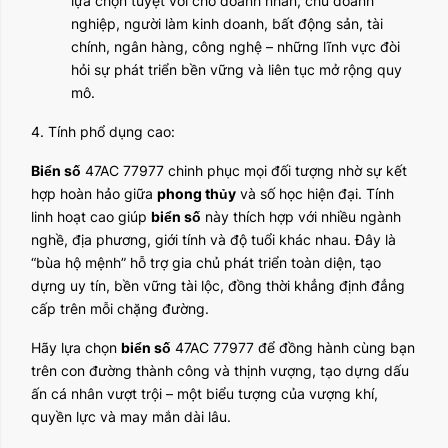
lựa chọn tuyệt vời cho doanh nhân, chủ doanh
nghiệp, người làm kinh doanh, bất động sản, tài
chính, ngân hàng, công nghệ – những lĩnh vực đòi
hỏi sự phát triển bền vững và liên tục mở rộng quy
mô.
4. Tính phổ dụng cao:
Biển số
47AC 77977 chinh phục mọi đối tượng nhờ sự kết
hợp hoàn hảo giữa
phong thủy
và số học hiện đại. Tính
linh hoạt cao giúp
biển số
này thích hợp với nhiều ngành
nghề, địa phương, giới tính và độ tuổi khác nhau. Đây là
“bùa hộ mệnh” hỗ trợ gia chủ phát triển toàn diện, tạo
dựng uy tín, bền vững tài lộc, đồng thời khẳng định đẳng
cấp trên mỗi chặng đường.
Hãy lựa chọn
biển số
47AC 77977 để đồng hành cùng bạn
trên con đường thành công và thịnh vượng, tạo dựng dấu
ấn cá nhân vượt trội – một biểu tượng của vượng khí,
quyền lực và may mắn dài lâu.