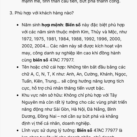
mạnh mẽ, tinh thần cầu tiến, bứt phá thành công.
3. Phù hợp với khách hàng nào?
Năm sinh
hợp mệnh
:
Biển số
này đặc biệt phù hợp
với các năm sinh thuộc mệnh Kim, Thủy và Mộc, như
1972, 1975, 1981, 1984, 1988, 1992, 1996, 2000,
2002, 2004... Các năm này sẽ được kích hoạt vận
may, công danh sự nghiệp lên cao khi đồng hành
cùng
biển số
47AC 77977.
Tên hoặc chữ cái hợp: Những tên bắt đầu bằng các
chữ A, C, N, T, K như: Anh, An, Cường, Khánh, Ngọc,
Tuấn, Kiên, Trung… sẽ cộng hưởng năng lượng tích
cực, hỗ trợ chủ nhân thăng tiến vượt bậc.
Khu vực nên sở hữu: Không chỉ phù hợp với Tây
Nguyên mà còn rất lý tưởng cho các vùng phát triển
năng động như Sài Gòn, Hà Nội, Đà Nẵng, Bình
Dương, Đồng Nai – nơi cần sự bứt phá và khẳng
định vị thế cá nhân, doanh nghiệp.
Lĩnh vực sử dụng lý tưởng:
Biển số
47AC 77977 là