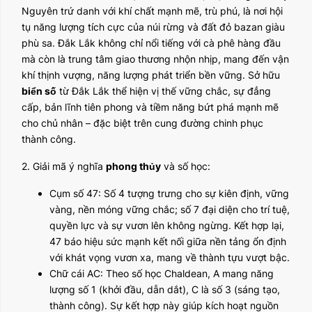
Nguyên trứ danh với khí chất mạnh mẽ, trù phú, là nơi hội
tụ năng lượng tích cực của núi rừng và đất đỏ bazan giàu
phù sa. Đắk Lắk không chỉ nổi tiếng với cà phê hàng đầu
mà còn là trung tâm giao thương nhộn nhịp, mang đến vận
khí thịnh vượng, năng lượng phát triển bền vững. Sở hữu
biển số
từ Đắk Lắk thể hiện vị thế vững chắc, sự đẳng
cấp, bản lĩnh tiên phong và tiềm năng bứt phá mạnh mẽ
cho chủ nhân – đặc biệt trên cung đường chinh phục
thành công.
2. Giải mã ý nghĩa
phong thủy
và số học:
Cụm số 47: Số 4 tượng trưng cho sự kiên định, vững
vàng, nền móng vững chắc; số 7 đại diện cho trí tuệ,
quyền lực và sự vươn lên không ngừng. Kết hợp lại,
47 báo hiệu sức mạnh kết nối giữa nền tảng ổn định
với khát vọng vươn xa, mang về thành tựu vượt bậc.
Chữ cái AC: Theo số học Chaldean, A mang năng
lượng số 1 (khởi đầu, dẫn dắt), C là số 3 (sáng tạo,
thành công). Sự kết hợp này giúp kích hoạt nguồn