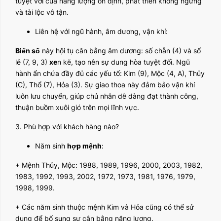
tuyệt vời của năng lượng ổn định, phát triển không ngừng
và tài lộc vô tận.
Liên hệ với ngũ hành, âm dương, vận khí:
Biển số
này hội tụ cân bằng âm dương: số chẵn (4) và số
lẻ (7, 9, 3)
xe
n kẽ, tạo nên sự dung hòa tuyệt đối. Ngũ
hành ẩn chứa đầy đủ các yếu tố: Kim (9), Mộc (4, A), Thủy
(C), Thổ (7), Hỏa (3). Sự giao thoa này đảm bảo vận khí
luôn lưu chuyển, giúp chủ nhân dễ dàng đạt thành công,
thuận buồm xuôi gió trên mọi lĩnh vực.
3. Phù hợp với khách hàng nào?
Năm sinh
hợp mệnh
:
+ Mệnh Thủy, Mộc: 1988, 1989, 1996, 2000, 2003, 1982,
1983, 1992, 1993, 2002, 1972, 1973, 1981, 1976, 1979,
1998, 1999.
+ Các năm sinh thuộc mệnh Kim và Hỏa cũng có thể sử
dụng để bổ sung sự cân bằng năng lượng.