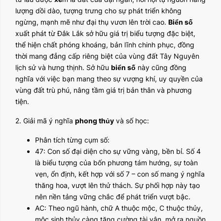
lượng dồi dào, tượng trưng cho sự phát triển không
ngừng, mạnh mẽ như đại thụ vươn lên trời cao.
Biển số
xuất phát từ Đắk Lắk sở hữu giá trị biểu tượng đặc biệt,
thể hiện chất phóng khoáng, bản lĩnh chinh phục, đồng
thời mang đẳng cấp riêng biệt của vùng đất Tây Nguyên
lịch sử và hưng thịnh. Sở hữu
biển số
này cũng đồng
nghĩa với việc bạn mang theo sự vượng khí, uy quyền của
vùng đất trù phú, nâng tầm giá trị bản thân và phương
tiện.
2. Giải mã ý nghĩa
phong thủy
và số học:
Phân tích từng cụm số:
47: Con số đại diện cho sự vững vàng, bền bỉ. Số 4
là biểu tượng của bốn phương tám hướng, sự toàn
vẹn, ổn định, kết hợp với số 7 – con số mang ý nghĩa
thăng hoa, vượt lên thử thách. Sự phối hợp này tạo
nên nền tảng vững chắc để phát triển vượt bậc.
AC: Theo ngũ hành, chữ A thuộc mộc, C thuộc thủy,
mộc sinh thủy càng tăng cường tài vận, mở ra nguồn