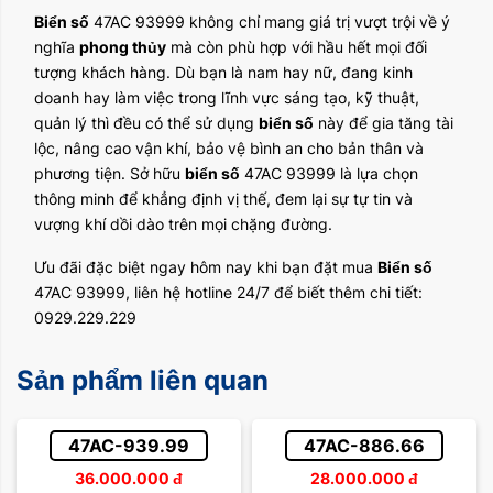
Biển số
47AC 93999 không chỉ mang giá trị vượt trội về ý
nghĩa
phong thủy
mà còn phù hợp với hầu hết mọi đối
tượng khách hàng. Dù bạn là nam hay nữ, đang kinh
doanh hay làm việc trong lĩnh vực sáng tạo, kỹ thuật,
quản lý thì đều có thể sử dụng
biển số
này để gia tăng tài
lộc, nâng cao vận khí, bảo vệ bình an cho bản thân và
phương tiện. Sở hữu
biển số
47AC 93999 là lựa chọn
thông minh để khẳng định vị thế, đem lại sự tự tin và
vượng khí dồi dào trên mọi chặng đường.
Ưu đãi đặc biệt ngay hôm nay khi bạn đặt mua
Biển số
47AC 93999, liên hệ hotline 24/7 để biết thêm chi tiết:
0929.229.229
Sản phẩm liên quan
47AC-939.99
47AC-886.66
36.000.000
đ
28.000.000
đ