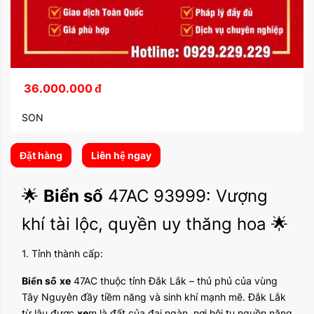
36.000.000
đ
SON
Đặt hàng
Liên hệ ngay
🌟
Biển số
47AC 93999: Vượng
khí tài lộc, quyền uy thăng hoa 🌟
1. Tỉnh thành cấp:
Biển số
xe
47AC thuộc tỉnh Đắk Lắk – thủ phủ của vùng
Tây Nguyên đầy tiềm năng và sinh khí mạnh mẽ. Đắk Lắk
từ lâu được
xe
m là đất của đại ngàn, nơi hội tụ nguồn năng