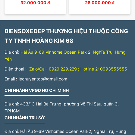
32.000.000
đ
28.000.000
đ
BIENSOXEDEP THƯƠNG HIỆU THUỘC CÔNG
TY TNHH HOÀNG KIM 68
Địa chỉ:
Hải Âu 9-69 Vinhome Ocean Park 2, Nghĩa Trụ, Hưng
Yên
Điện thoại :
Zalo/Call: 0929.229.229 ; Hotline 2: 0993555555
Email :
lechuyentcb@gmail.com
CHI NHÁNH VPGD HỒ CHÍ MINH
Địa chỉ:
433/13 Hai Bà Trưng, phường Võ Thị Sáu, quận 3,
TPHCM
CHI NHÁNH TRỤ SỞ
Địa chỉ:
Hải Âu 9-69 Vinhomes Ocean Park2, Nghĩa Trụ, Hưng