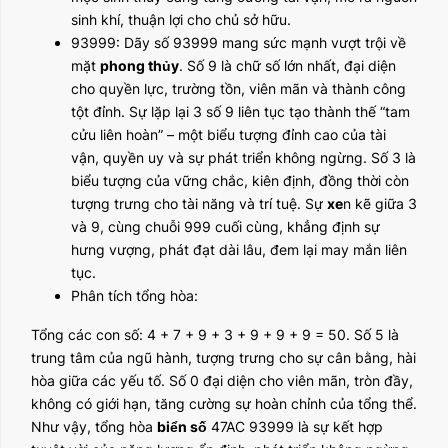
sinh khí, thuận lợi cho chủ sở hữu.
93999: Dãy số 93999 mang sức mạnh vượt trội về
mặt
phong thủy
. Số 9 là chữ số lớn nhất, đại diện
cho quyền lực, trường tồn, viên mãn và thành công
tột đỉnh. Sự lặp lại 3 số 9 liên tục tạo thành thế “tam
cửu liên hoàn” – một biểu tượng đỉnh cao của tài
vận, quyền uy và sự phát triển không ngừng. Số 3 là
biểu tượng của vững chắc, kiên định, đồng thời còn
tượng trưng cho tài năng và trí tuệ. Sự
xe
n kẽ giữa 3
và 9, cùng chuỗi 999 cuối cùng, khẳng định sự
hưng vượng, phát đạt dài lâu, đem lại may mắn liên
tục.
Phân tích tổng hòa:
Tổng các con số: 4 + 7 + 9 + 3 + 9 + 9 + 9 = 50. Số 5 là
trung tâm của ngũ hành, tượng trưng cho sự cân bằng, hài
hòa giữa các yếu tố. Số 0 đại diện cho viên mãn, tròn đầy,
không có giới hạn, tăng cường sự hoàn chỉnh của tổng thể.
Như vậy, tổng hòa
biển số
47AC 93999 là sự kết hợp