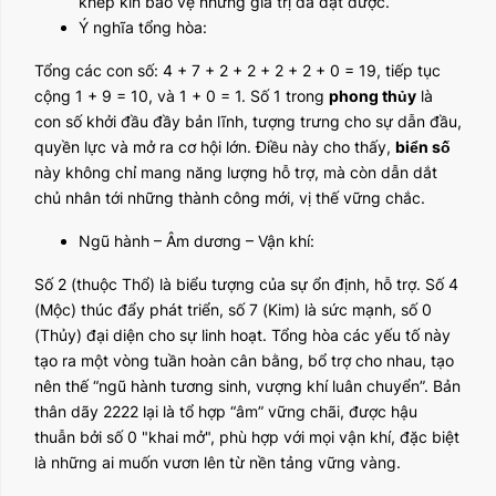
khép kín bảo vệ những giá trị đã đạt được.
Ý nghĩa tổng hòa:
Tổng các con số: 4 + 7 + 2 + 2 + 2 + 2 + 0 = 19, tiếp tục
cộng 1 + 9 = 10, và 1 + 0 = 1. Số 1 trong
phong thủy
là
con số khởi đầu đầy bản lĩnh, tượng trưng cho sự dẫn đầu,
quyền lực và mở ra cơ hội lớn. Điều này cho thấy,
biển số
này không chỉ mang năng lượng hỗ trợ, mà còn dẫn dắt
chủ nhân tới những thành công mới, vị thế vững chắc.
Ngũ hành – Âm dương – Vận khí:
Số 2 (thuộc Thổ) là biểu tượng của sự ổn định, hỗ trợ. Số 4
(Mộc) thúc đẩy phát triển, số 7 (Kim) là sức mạnh, số 0
(Thủy) đại diện cho sự linh hoạt. Tổng hòa các yếu tố này
tạo ra một vòng tuần hoàn cân bằng, bổ trợ cho nhau, tạo
nên thế “ngũ hành tương sinh, vượng khí luân chuyển”. Bản
thân dãy 2222 lại là tổ hợp “âm” vững chãi, được hậu
thuẫn bởi số 0 "khai mở", phù hợp với mọi vận khí, đặc biệt
là những ai muốn vươn lên từ nền tảng vững vàng.