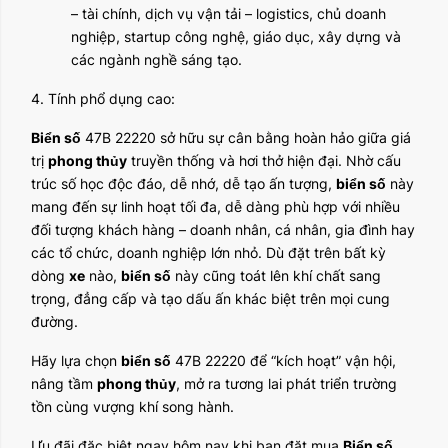
– tài chính, dịch vụ vận tải – logistics, chủ doanh
nghiệp, startup công nghệ, giáo dục, xây dựng và
các ngành nghề sáng tạo.
4. Tính phổ dụng cao:
Biển số
47B 22220 sở hữu sự cân bằng hoàn hảo giữa giá
trị
phong thủy
truyền thống và hơi thở hiện đại. Nhờ cấu
trúc số học độc đáo, dễ nhớ, dễ tạo ấn tượng,
biển số
này
mang đến sự linh hoạt tối đa, dễ dàng phù hợp với nhiều
đối tượng khách hàng – doanh nhân, cá nhân, gia đình hay
các tổ chức, doanh nghiệp lớn nhỏ. Dù đặt trên bất kỳ
dòng
xe
nào,
biển số
này cũng toát lên khí chất sang
trọng, đẳng cấp và tạo dấu ấn khác biệt trên mọi cung
đường.
Hãy lựa chọn
biển số
47B 22220 để “kích hoạt” vận hội,
nâng tầm
phong thủy
, mở ra tương lai phát triển trường
tồn cùng vượng khí song hành.
Ưu đãi đặc biệt ngay hôm nay khi bạn đặt mua
Biển số