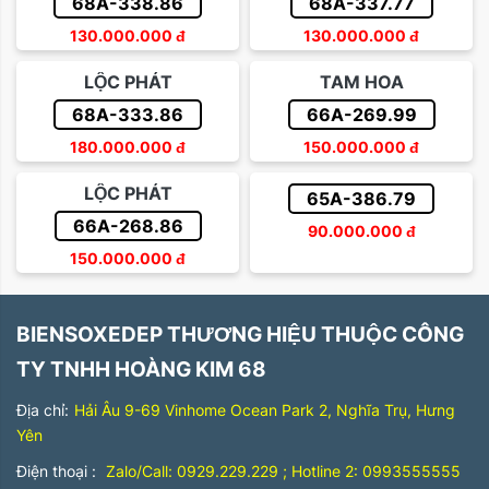
68A-338.86
68A-337.77
130.000.000
đ
130.000.000
đ
LỘC PHÁT
TAM HOA
68A-333.86
66A-269.99
180.000.000
đ
150.000.000
đ
LỘC PHÁT
65A-386.79
66A-268.86
90.000.000
đ
150.000.000
đ
BIENSOXEDEP THƯƠNG HIỆU THUỘC CÔNG
TY TNHH HOÀNG KIM 68
Địa chỉ:
Hải Âu 9-69 Vinhome Ocean Park 2, Nghĩa Trụ, Hưng
Yên
Điện thoại :
Zalo/Call: 0929.229.229 ; Hotline 2: 0993555555