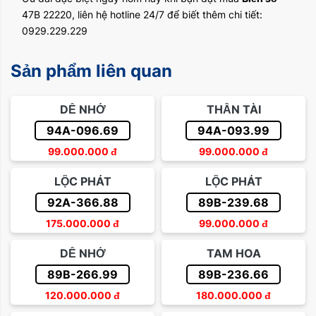
47B 22220, liên hệ hotline 24/7 để biết thêm chi tiết:
0929.229.229
Sản phẩm liên quan
DỄ NHỚ
THẦN TÀI
94A-096.69
94A-093.99
99.000.000
đ
99.000.000
đ
LỘC PHÁT
LỘC PHÁT
92A-366.88
89B-239.68
175.000.000
đ
99.000.000
đ
DỄ NHỚ
TAM HOA
89B-266.99
89B-236.66
120.000.000
đ
180.000.000
đ