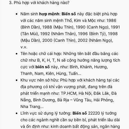
3. Phù hợp với khách hàng nào?
Năm sinh
hợp mệnh
:
Biển số
này đặc biệt phù hợp
với các năm sinh mệnh Thổ, Kim và Mộc như: 1986
(Bính Dần), 1988 (Mậu Thìn), 1990 (Canh Ngọ), 1991
(Tân Mùi), 1992 (Nhâm Thân), 1996 (Bính Tý), 1998
(Mậu Dần), 2000 (Canh Thìn), 2002 (Nhâm Ngọ),
v.v.
Tên hoặc chữ cái hợp: Những tên bắt đầu bằng các
chữ như B, K, H, T, N sẽ cộng hưởng năng lượng tích
cực với
biển số
này, như: Bình, Khánh, Hương,
Thanh, Nam, Kiên, Hùng, Tuấn...
Khu vực nên sở hữu: Phù hợp với khách hàng tại các
địa phương có khí vận vượng phát, đang trên đà
phát triển mạnh như: TP.HCM, Hà Nội, Đắk Lắk, Đà
Nẵng, Bình Dương, Bà Rịa – Vũng Tàu, Hải Phòng,
Nha Trang…
Lĩnh vực sử dụng lý tưởng:
Biển số
22220 lý tưởng
cho các ngành nghề cần sự bền bỉ, phát triển lâu dài
và ổn định như: kinh doanh bất động sản, ngân hàng