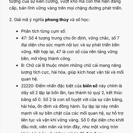
tượng của sự kiên cường, vượt khó mà còn thể hiện đẳng
cấp, bản lĩnh vững vàng trên mọi chặng đường phát triển.
2. Giải mã ý nghĩa
phong thủy
và số học:
Phân tích từng cụm số:
47: Số 4 tượng trưng cho ổn định, vững chắc, số 7
đại diện cho sức mạnh nội lực và sự phát triển bền
vững. Kết hợp lại, 47 là con số của nền tảng vững
bền, mở rộng thành công.
B: Chữ cái B thuộc nhóm những chữ cái mang năng
lượng tích cực, hài hòa, giúp kích hoạt vận tài và mối
quan hệ.
22220: Điểm nhấn đặc biệt của
biển số
này chính là
dãy số 2 lặp lại bốn lần, tạo thành tứ quý 2, kết thúc
bằng số 0. Số 2 là con số tuyệt vời của sự cân bằng,
hài hòa, ổn định và đồng hành. Sự lặp lại này nhấn
mạnh về sự bền chặt của các mối quan hệ, sự hỗ trợ
liên tục và vận khí vững vàng. Số 0 đại diện cho khởi
đầu mới, viên mãn và tròn đầy, như một vòng tròn