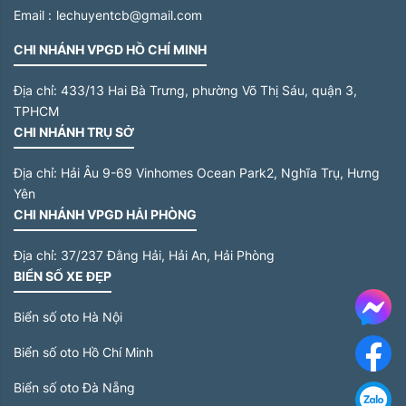
Email :
lechuyentcb@gmail.com
CHI NHÁNH VPGD HỒ CHÍ MINH
Địa chỉ:
433/13 Hai Bà Trưng, phường Võ Thị Sáu, quận 3,
TPHCM
CHI NHÁNH TRỤ SỞ
Địa chỉ:
Hải Âu 9-69 Vinhomes Ocean Park2, Nghĩa Trụ, Hưng
Yên
CHI NHÁNH VPGD HẢI PHÒNG
Địa chỉ:
37/237 Đằng Hải, Hải An, Hải Phòng
BIỂN SỐ XE ĐẸP
Me
Biển số oto Hà Nội
Biển số oto Hồ Chí Minh
F
Biển số oto Đà Nẵng