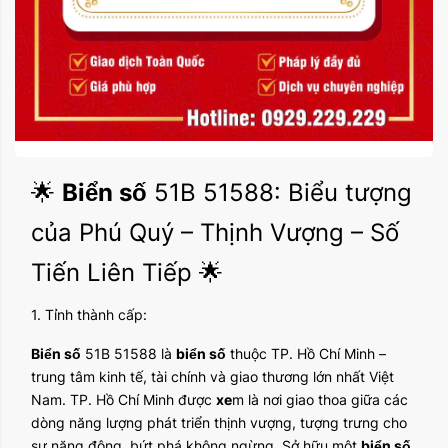
🌟
Biển số
51B 51588: Biểu tượng
của Phú Quý – Thịnh Vượng – Số
Tiến Liên Tiếp 🌟
1. Tỉnh thành cấp:
Biển số
51B 51588 là
biển số
thuộc TP. Hồ Chí Minh –
trung tâm kinh tế, tài chính và giao thương lớn nhất Việt
Nam. TP. Hồ Chí Minh được
xe
m là nơi giao thoa giữa các
dòng năng lượng phát triển thịnh vượng, tượng trưng cho
sự năng động, bứt phá không ngừng. Sở hữu một
biển số