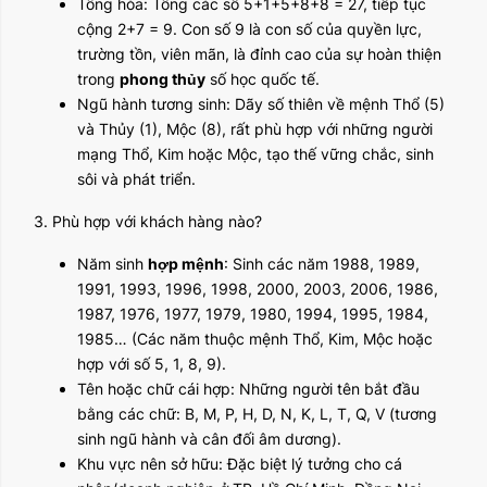
Tổng hòa: Tổng các số 5+1+5+8+8 = 27, tiếp tục
cộng 2+7 = 9. Con số 9 là con số của quyền lực,
trường tồn, viên mãn, là đỉnh cao của sự hoàn thiện
trong
phong thủy
số học quốc tế.
Ngũ hành tương sinh: Dãy số thiên về mệnh Thổ (5)
và Thủy (1), Mộc (8), rất phù hợp với những người
mạng Thổ, Kim hoặc Mộc, tạo thế vững chắc, sinh
sôi và phát triển.
3. Phù hợp với khách hàng nào?
Năm sinh
hợp mệnh
: Sinh các năm 1988, 1989,
1991, 1993, 1996, 1998, 2000, 2003, 2006, 1986,
1987, 1976, 1977, 1979, 1980, 1994, 1995, 1984,
1985… (Các năm thuộc mệnh Thổ, Kim, Mộc hoặc
hợp với số 5, 1, 8, 9).
Tên hoặc chữ cái hợp: Những người tên bắt đầu
bằng các chữ: B, M, P, H, D, N, K, L, T, Q, V (tương
sinh ngũ hành và cân đối âm dương).
Khu vực nên sở hữu: Đặc biệt lý tưởng cho cá