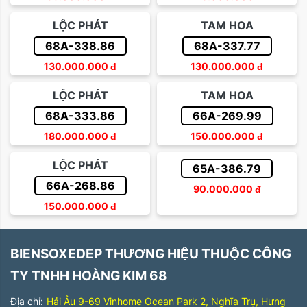
LỘC PHÁT
TAM HOA
68A-338.86
68A-337.77
130.000.000
đ
130.000.000
đ
LỘC PHÁT
TAM HOA
68A-333.86
66A-269.99
180.000.000
đ
150.000.000
đ
LỘC PHÁT
65A-386.79
66A-268.86
90.000.000
đ
150.000.000
đ
BIENSOXEDEP THƯƠNG HIỆU THUỘC CÔNG
TY TNHH HOÀNG KIM 68
Địa chỉ:
Hải Âu 9-69 Vinhome Ocean Park 2, Nghĩa Trụ, Hưng