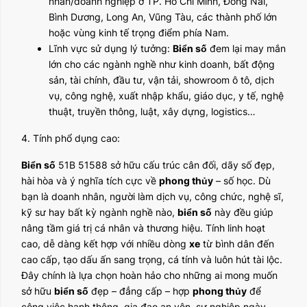
nhân/doanh nghiệp ở TP. Hồ Chí Minh, Đồng Nai,
Bình Dương, Long An, Vũng Tàu, các thành phố lớn
hoặc vùng kinh tế trọng điểm phía Nam.
Lĩnh vực sử dụng lý tưởng:
Biển số
đem lại may mắn
lớn cho các ngành nghề như kinh doanh, bất động
sản, tài chính, đầu tư, vận tải, showroom ô tô, dịch
vụ, công nghệ, xuất nhập khẩu, giáo dục, y tế, nghệ
thuật, truyền thông, luật, xây dựng, logistics…
4. Tính phổ dụng cao:
Biển số
51B 51588 sở hữu cấu trúc cân đối, dãy số đẹp,
hài hòa và ý nghĩa tích cực về
phong thủy
– số học. Dù
bạn là doanh nhân, người làm dịch vụ, công chức, nghệ sĩ,
kỹ sư hay bất kỳ ngành nghề nào,
biển số
này đều giúp
nâng tầm giá trị cá nhân và thương hiệu. Tính linh hoạt
cao, dễ dàng kết hợp với nhiều dòng
xe
từ bình dân đến
cao cấp, tạo dấu ấn sang trọng, cá tính và luôn hút tài lộc.
Đây chính là lựa chọn hoàn hảo cho những ai mong muốn
sở hữu
biển số
đẹp – đẳng cấp – hợp
phong thủy
để
công việc hanh thông, gia đạo an yên, sự nghiệp ngày