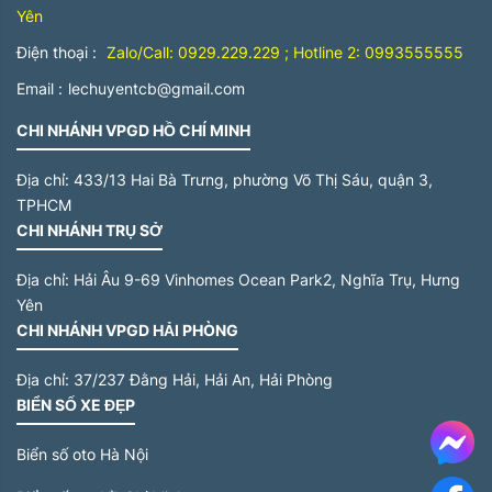
Yên
Điện thoại :
Zalo/Call: 0929.229.229 ; Hotline 2: 0993555555
Email :
lechuyentcb@gmail.com
CHI NHÁNH VPGD HỒ CHÍ MINH
Địa chỉ:
433/13 Hai Bà Trưng, phường Võ Thị Sáu, quận 3,
TPHCM
CHI NHÁNH TRỤ SỞ
Địa chỉ:
Hải Âu 9-69 Vinhomes Ocean Park2, Nghĩa Trụ, Hưng
Yên
CHI NHÁNH VPGD HẢI PHÒNG
Địa chỉ:
37/237 Đằng Hải, Hải An, Hải Phòng
BIỂN SỐ XE ĐẸP
Me
Biển số oto Hà Nội