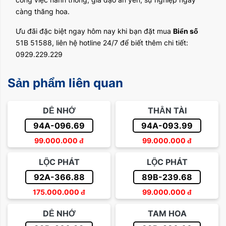
càng thăng hoa.
Ưu đãi đặc biệt ngay hôm nay khi bạn đặt mua
Biển số
51B 51588, liên hệ hotline 24/7 để biết thêm chi tiết:
0929.229.229
Sản phẩm liên quan
DỄ NHỚ
THẦN TÀI
94A-096.69
94A-093.99
99.000.000
đ
99.000.000
đ
LỘC PHÁT
LỘC PHÁT
92A-366.88
89B-239.68
175.000.000
đ
99.000.000
đ
DỄ NHỚ
TAM HOA