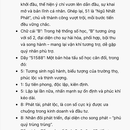
khởi đầu, thể hiện ý chí vươn lên dẫn đầu, sự khai
mở và bản lĩnh cá nhân. Ghép lại, 51 là “Ngũ Nhất
Phát”, chủ về thành công vượt trội, mỗi bước tiến
đều vững chắc.
Chữ cái “B”: Trong hệ thống số học, “B” tương ứng
với số 2, đại diện cho sự hài hòa, phối hợp, bội thu
và song hành – mang lại vận khí tương trợ, dễ gặp
quý nhân phù trợ.
Dãy “51588”: Một bản hòa tấu số học cân đối, trong
đó:
5: Tương sinh ngũ hành, biểu tượng của trường thọ,
phúc lộc và thịnh vượng.
1: Sự tiên phong, độc lập, kiên định.
5: Lặp lại lần nữa, nhấn mạnh sự ổn định và phúc khí
kéo dài.
8: Phát tài, phát lộc, là con số cực kỳ được ưa
chuộng trong kinh doanh và đầu tư.
8: Nhân đôi phát triển, đại diện cho song phát – “phú
quý trùng trùng”.