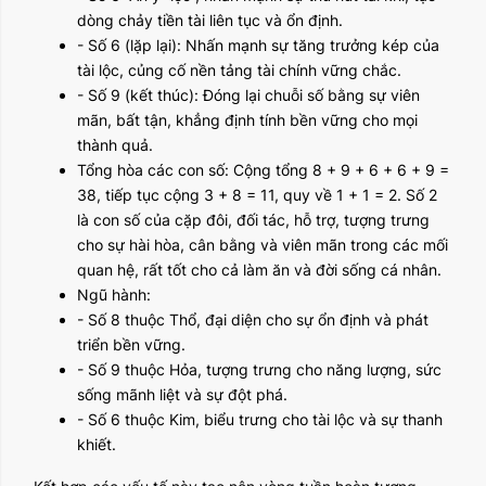
dòng chảy tiền tài liên tục và ổn định.
- Số 6 (lặp lại): Nhấn mạnh sự tăng trưởng kép của
tài lộc, củng cố nền tảng tài chính vững chắc.
- Số 9 (kết thúc): Đóng lại chuỗi số bằng sự viên
mãn, bất tận, khẳng định tính bền vững cho mọi
thành quả.
Tổng hòa các con số: Cộng tổng 8 + 9 + 6 + 6 + 9 =
38, tiếp tục cộng 3 + 8 = 11, quy về 1 + 1 = 2. Số 2
là con số của cặp đôi, đối tác, hỗ trợ, tượng trưng
cho sự hài hòa, cân bằng và viên mãn trong các mối
quan hệ, rất tốt cho cả làm ăn và đời sống cá nhân.
Ngũ hành:
- Số 8 thuộc Thổ, đại diện cho sự ổn định và phát
triển bền vững.
- Số 9 thuộc Hỏa, tượng trưng cho năng lượng, sức
sống mãnh liệt và sự đột phá.
- Số 6 thuộc Kim, biểu trưng cho tài lộc và sự thanh
khiết.