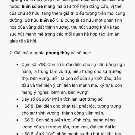
nước.
Biển số
xe
mang mã 51B thể hiện đẳng cấp, vị thế
của chủ sở hữu, tăng thêm giá trị biểu tượng trên mọi cung
đường. Sở hữu
biển số
51B cũng là sở hữu một phần tinh
hoa của vùng đất thịnh vượng, thu hút vượng khí và tạo
sức hút mạnh mẽ trong các mối quan hệ hợp tác làm ăn,
giao tế xã hội.
2. Giải mã ý nghĩa
phong thủy
và số học:
Cụm số 51B: Con số 5 đại diện cho sự cân bằng ngũ
hành, là trung tâm vũ trụ, biểu trưng cho sự trường
thọ, bền vững. Số 1 là con số của sự khởi đầu, dẫn
đầu và thể hiện ý chí tiến lên mạnh mẽ. Ký tự B còn
mang ý nghĩa “bình an, bền vững”.
Dãy số 89669: Phân tích lần lượt từng số
- Số 8: Đại diện cho phát tài, phát lộc, tượng trưng
cho sự thịnh vượng, thành công viên mãn.
- Số 9: Con số quyền lực, vĩnh cửu, mang năng
lượng của sự trường tồn, trọn vẹn, đại cát đại lợi.
- Số 6: Ẩn ý “lộc”, nhấn mạnh sự thu hút tài khí, tạo