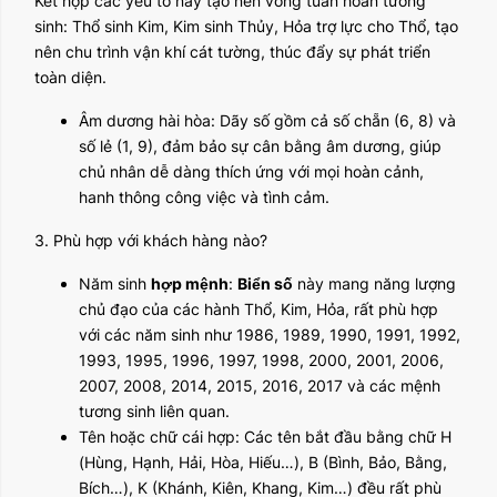
Kết hợp các yếu tố này tạo nên vòng tuần hoàn tương
sinh: Thổ sinh Kim, Kim sinh Thủy, Hỏa trợ lực cho Thổ, tạo
nên chu trình vận khí cát tường, thúc đẩy sự phát triển
toàn diện.
Âm dương hài hòa: Dãy số gồm cả số chẵn (6, 8) và
số lẻ (1, 9), đảm bảo sự cân bằng âm dương, giúp
chủ nhân dễ dàng thích ứng với mọi hoàn cảnh,
hanh thông công việc và tình cảm.
3. Phù hợp với khách hàng nào?
Năm sinh
hợp mệnh
:
Biển số
này mang năng lượng
chủ đạo của các hành Thổ, Kim, Hỏa, rất phù hợp
với các năm sinh như 1986, 1989, 1990, 1991, 1992,
1993, 1995, 1996, 1997, 1998, 2000, 2001, 2006,
2007, 2008, 2014, 2015, 2016, 2017 và các mệnh
tương sinh liên quan.
Tên hoặc chữ cái hợp: Các tên bắt đầu bằng chữ H
(Hùng, Hạnh, Hải, Hòa, Hiếu…), B (Bình, Bảo, Bằng,
Bích…), K (Khánh, Kiên, Khang, Kim…) đều rất phù