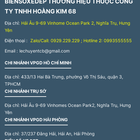
BIENSOXEDEP THƯƠNG HIỆU THUỘC CÔNG
TY TNHH HOÀNG KIM 68
Địa chỉ:
Hải Âu 9-69 Vinhome Ocean Park 2, Nghĩa Trụ, Hưng
Yên
Điện thoại :
Zalo/Call: 0929.229.229 ; Hotline 2: 0993555555
Email :
lechuyentcb@gmail.com
CHI NHÁNH VPGD HỒ CHÍ MINH
Địa chỉ:
433/13 Hai Bà Trưng, phường Võ Thị Sáu, quận 3,
TPHCM
CHI NHÁNH TRỤ SỞ
Địa chỉ:
Hải Âu 9-69 Vinhomes Ocean Park2, Nghĩa Trụ, Hưng
Yên
CHI NHÁNH VPGD HẢI PHÒNG
Địa chỉ:
37/237 Đằng Hải, Hải An, Hải Phòng