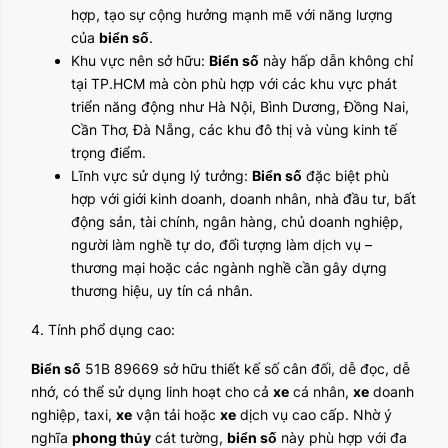
hợp, tạo sự cộng hưởng mạnh mẽ với năng lượng
của
biển số
.
Khu vực nên sở hữu:
Biển số
này hấp dẫn không chỉ
tại TP.HCM mà còn phù hợp với các khu vực phát
triển năng động như Hà Nội, Bình Dương, Đồng Nai,
Cần Thơ, Đà Nẵng, các khu đô thị và vùng kinh tế
trọng điểm.
Lĩnh vực sử dụng lý tưởng:
Biển số
đặc biệt phù
hợp với giới kinh doanh, doanh nhân, nhà đầu tư, bất
động sản, tài chính, ngân hàng, chủ doanh nghiệp,
người làm nghề tự do, đối tượng làm dịch vụ –
thương mại hoặc các ngành nghề cần gây dựng
thương hiệu, uy tín cá nhân.
4. Tính phổ dụng cao:
Biển số
51B 89669 sở hữu thiết kế số cân đối, dễ đọc, dễ
nhớ, có thể sử dụng linh hoạt cho cả
xe
cá nhân,
xe
doanh
nghiệp, taxi,
xe
vận tải hoặc
xe
dịch vụ cao cấp. Nhờ ý
nghĩa
phong thủy
cát tường,
biển số
này phù hợp với đa