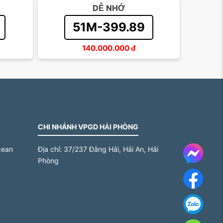
DỄ NHỚ
51M-399.89
140.000.000
đ
CHI NHÁNH VPGD HẢI PHÒNG
cean
Địa chỉ:
37/237 Đằng Hải, Hải An, Hải
Messe
Phòng
Face
Za