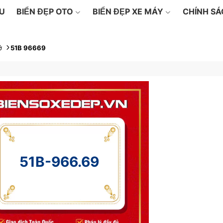
ỆU
BIỂN ĐẸP OTO
BIỂN ĐẸP XE MÁY
CHÍNH S
ớ
51B 96669
51B-966.69