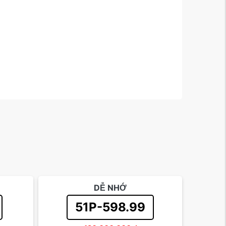
DỄ NHỚ
51P-598.99