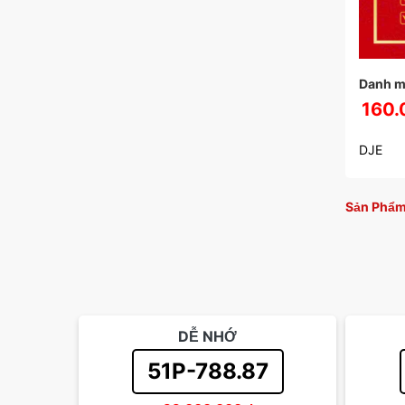
Danh m
160.
DJE
Sản Phẩm
DỄ NHỚ
51P-788.87