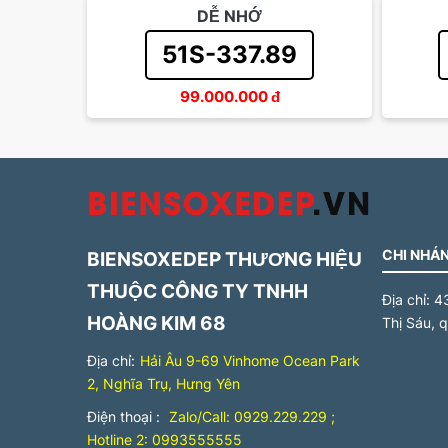
DỄ NHỚ
51S-337.89
99.000.000
đ
CHI NHÁN
BIENSOXEDEP THƯƠNG HIỆU
THUỘC CÔNG TY TNHH
Địa chỉ:
4
HOÀNG KIM 68
Thị Sáu, 
Địa chỉ:
Hải Âu 9-69 Vinhome Ocean Park
2, Nghĩa Trụ, Hưng Yên
Điện thoại :
Zalo/Call: 0929.229.229 ;
Hotline 2: 0993555555