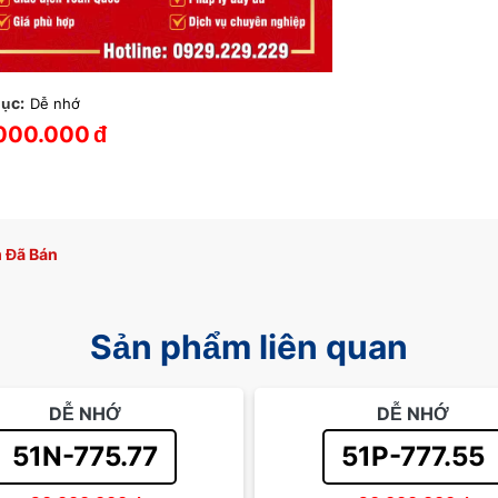
ục:
Dễ nhớ
000.000
đ
 Đã Bán
Sản phẩm liên quan
DỄ NHỚ
DỄ NHỚ
51N-775.77
51P-777.55