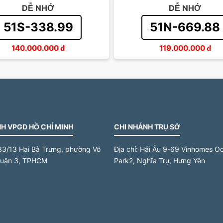
DỄ NHỚ
DỄ NHỚ
51S-338.99
51N-669.88
140.000.000
đ
119.000.000
đ
H VPGD HỒ CHÍ MINH
CHI NHÁNH TRỤ SỞ
33/13 Hai Bà Trưng, phường Võ
Địa chỉ:
Hải Âu 9-69 Vinhomes O
quận 3, TPHCM
Park2, Nghĩa Trụ, Hưng Yên