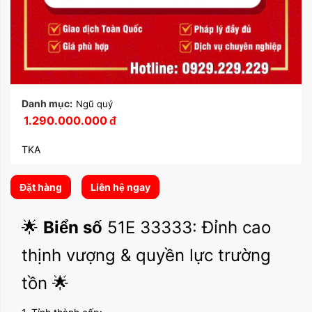
Danh mục:
Ngũ quý
1.290.000.000
đ
TKA
Đặt hàng
Liên hệ ngay
🌟
Biển số
51E 33333: Đỉnh cao
thịnh vượng & quyền lực trường
tồn 🌟