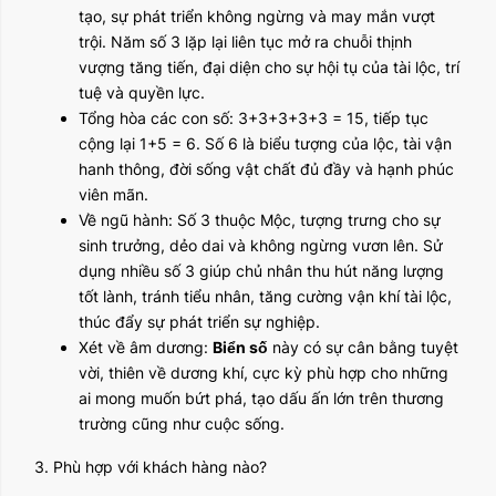
tạo, sự phát triển không ngừng và may mắn vượt
trội. Năm số 3 lặp lại liên tục mở ra chuỗi thịnh
vượng tăng tiến, đại diện cho sự hội tụ của tài lộc, trí
tuệ và quyền lực.
Tổng hòa các con số: 3+3+3+3+3 = 15, tiếp tục
cộng lại 1+5 = 6. Số 6 là biểu tượng của lộc, tài vận
hanh thông, đời sống vật chất đủ đầy và hạnh phúc
viên mãn.
Về ngũ hành: Số 3 thuộc Mộc, tượng trưng cho sự
sinh trưởng, dẻo dai và không ngừng vươn lên. Sử
dụng nhiều số 3 giúp chủ nhân thu hút năng lượng
tốt lành, tránh tiểu nhân, tăng cường vận khí tài lộc,
thúc đẩy sự phát triển sự nghiệp.
Xét về âm dương:
Biển số
này có sự cân bằng tuyệt
vời, thiên về dương khí, cực kỳ phù hợp cho những
ai mong muốn bứt phá, tạo dấu ấn lớn trên thương
trường cũng như cuộc sống.
3. Phù hợp với khách hàng nào?