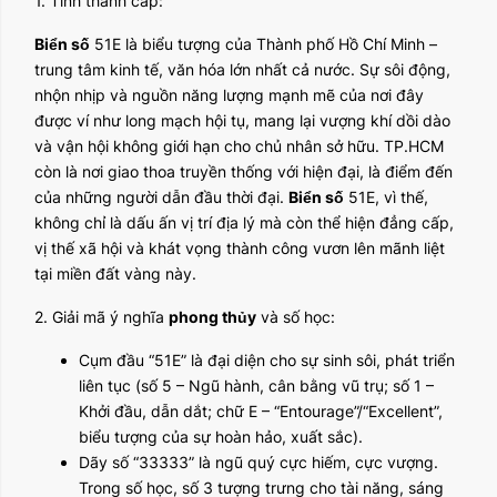
1. Tỉnh thành cấp:
Biển số
51E là biểu tượng của Thành phố Hồ Chí Minh –
trung tâm kinh tế, văn hóa lớn nhất cả nước. Sự sôi động,
nhộn nhịp và nguồn năng lượng mạnh mẽ của nơi đây
được ví như long mạch hội tụ, mang lại vượng khí dồi dào
và vận hội không giới hạn cho chủ nhân sở hữu. TP.HCM
còn là nơi giao thoa truyền thống với hiện đại, là điểm đến
của những người dẫn đầu thời đại.
Biển số
51E, vì thế,
không chỉ là dấu ấn vị trí địa lý mà còn thể hiện đẳng cấp,
vị thế xã hội và khát vọng thành công vươn lên mãnh liệt
tại miền đất vàng này.
2. Giải mã ý nghĩa
phong thủy
và số học:
Cụm đầu “51E” là đại diện cho sự sinh sôi, phát triển
liên tục (số 5 – Ngũ hành, cân bằng vũ trụ; số 1 –
Khởi đầu, dẫn dắt; chữ E – “Entourage”/“Excellent”,
biểu tượng của sự hoàn hảo, xuất sắc).
Dãy số “33333” là ngũ quý cực hiếm, cực vượng.
Trong số học, số 3 tượng trưng cho tài năng, sáng