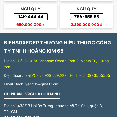
NGŨ QUÝ
NGŨ QUÝ
14K-444.44
75A-555.55
650.000.000
đ
2.390.000.000
đ
BIENSOXEDEP THƯƠNG HIỆU THUỘC CÔNG
TY TNHH HOÀNG KIM 68
Địa chỉ:
Hải Âu 9-69 Vinhome Ocean Park 2, Nghĩa Trụ, Hưng
Yên
Điện thoại :
Zalo/Call: 0929.229.229 ; Hotline 2: 0993555555
Email :
lechuyentcb@gmail.com
CHI NHÁNH VPGD HỒ CHÍ MINH
Địa chỉ:
433/13 Hai Bà Trưng, phường Võ Thị Sáu, quận 3,
TPHCM