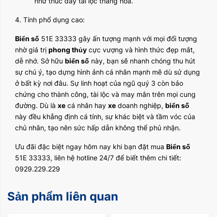
như thúc đẩy tài lộc thăng hoa.
4. Tính phổ dụng cao:
Biển số
51E 33333 gây ấn tượng mạnh với mọi đối tượng
nhờ giá trị
phong thủy
cực vượng và hình thức đẹp mắt,
dễ nhớ. Sở hữu
biển số
này, bạn sẽ nhanh chóng thu hút
sự chú ý, tạo dựng hình ảnh cá nhân mạnh mẽ dù sử dụng
ở bất kỳ nơi đâu. Sự linh hoạt của ngũ quý 3 còn bảo
chứng cho thành công, tài lộc và may mắn trên mọi cung
đường. Dù là
xe
cá nhân hay
xe
doanh nghiệp,
biển số
này đều khẳng định cá tính, sự khác biệt và tầm vóc của
chủ nhân, tạo nên sức hấp dẫn không thể phủ nhận.
Ưu đãi đặc biệt ngay hôm nay khi bạn đặt mua
Biển số
51E 33333, liên hệ hotline 24/7 để biết thêm chi tiết:
0929.229.229
Sản phẩm liên quan